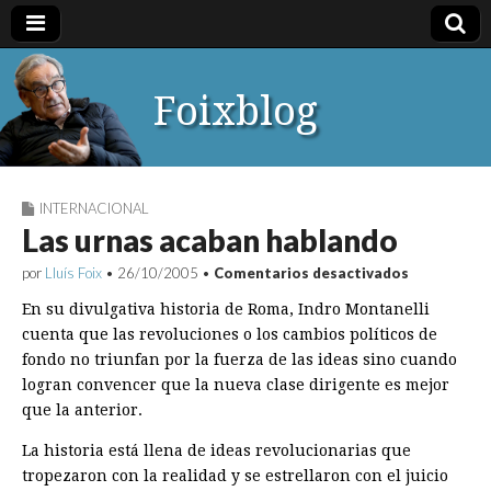
Foixblog
INTERNACIONAL
Las urnas acaban hablando
en
por
Lluís Foix
•
26/10/2005
•
Comentarios desactivados
Las
urnas
En su divulgativa historia de Roma, Indro Montanelli
acaban
cuenta que las revoluciones o los cambios políticos de
hablando
fondo no triunfan por la fuerza de las ideas sino cuando
logran convencer que la nueva clase dirigente es mejor
que la anterior.
La historia está llena de ideas revolucionarias que
tropezaron con la realidad y se estrellaron con el juicio