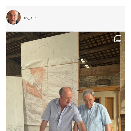
lluis_foix