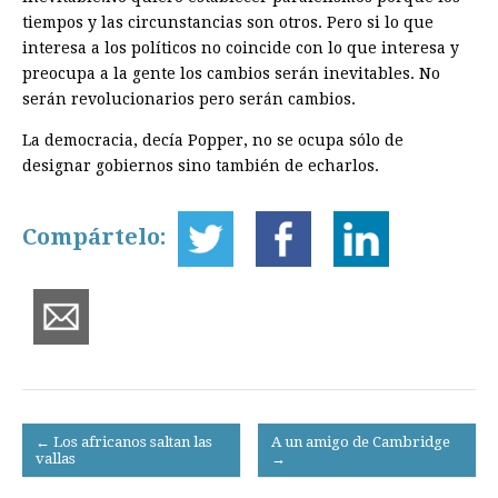
tiempos y las circunstancias son otros. Pero si lo que
interesa a los políticos no coincide con lo que interesa y
preocupa a la gente los cambios serán inevitables. No
serán revolucionarios pero serán cambios.
La democracia, decía Popper, no se ocupa sólo de
designar gobiernos sino también de echarlos.
Compártelo:
Post
← Los africanos saltan las
A un amigo de Cambridge
vallas
→
navigation