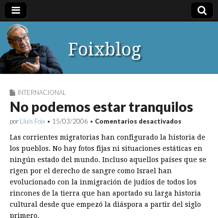
Foixblog
INTERNACIONAL
No podemos estar tranquilos
en
por
Lluís Foix
•
15/03/2006
•
Comentarios desactivados
No
podemos
Las corrientes migratorias han configurado la historia de
estar
los pueblos. No hay fotos fijas ni situaciones estáticas en
tranquilos
ningún estado del mundo. Incluso aquellos países que se
rigen por el derecho de sangre como Israel han
evolucionado con la inmigración de judíos de todos los
rincones de la tierra que han aportado su larga historia
cultural desde que empezó la diáspora a partir del siglo
primero.