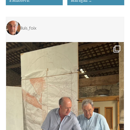
a Milosevic
Maragall →
navigation
lluis_foix