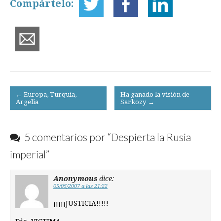
Compártelo:
Post
← Europa, Turquía,
Ha ganado la visión de
Argelia
Sarkozy →
navigation
5 comentarios por “
Despierta la Rusia
imperial
”
Anonymous
dice:
05/05/2007 a las 21:22
¡¡¡¡¡JUSTICIA!!!!!