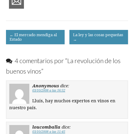
Post
← El mercado mendiga al
La ley y las cosas pequeñas
Estado
→
navigation
4 comentarios por “
La revolución de los
buenos vinos
”
Anonymous
dice:
03/10/2008 a las 16:52
Lluís, hay muchos expertos en vinos en
nuestro país.
loucomballa
dice:
03/10/2008 a las 11:45