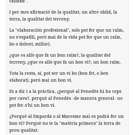
calidad".
I per mes afirmació de la qualitat, un altre oblid, la
terra, la qualitat del terreny.
La "elaboración profesional", sols pot fer que un raïm,
no s'espatlli, però mai de la vida pot fer que un raïm,
bo o dolent, millori.
¿que es allò que fa un bon raïm?, la qualitat del
terreny, ¿que es allò que fa un bon vi?, un bon raïm.
Tota la resta, si, pot ser un vi bo (ben fet, o ben
elaborat), però mai un bon vi.
Es a dir i a la pràctica, ¿perquè al Penedès hi ha ceps
per cava?, perquè al Penedès -de manera general- no
pot fer-s'hi un bon vi.
¿Perquè al Empordà o al Maresme mai es podrà fer un
bon vi? Perquè no te la "matèria primera" la terra de
prou qualitat.