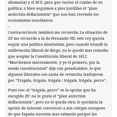
Alemania) y el BCE, para que varíen el rumbo de su
política; o bien seguimos a pies juntillas el “plan
anticrisis deflacionista” que nos han recetado los
economistas neoclásicos.
–
Contracorriente tambien me recuerda: La situación de
ZP me recuerda a la de Fernando VII: este rey quería
seguir una política absolutista, pero cuando triunfó la
sublevación liberal de Riego, no lo quedó mas remedio
que aceptar la Constitución liberal de 1812.
“Marchemos sinceramente, y yo el primero, por la
senda constitucional” dijo con pesadumbre, lo que
algunos liberales con ansia de revancha tradujeron
por “Trágala, trágala, trágala / trágala, trágala, perro”.
Pues eso: el “trágala, perro” es la opción que ha
escogido ZP: no le gusta el “plan anticrisis
deflacionista”, pero no le queda otra; le quedaría la
opción de intentar convencer a sus colegas europeos
de que España necesita mas estimulo porque las