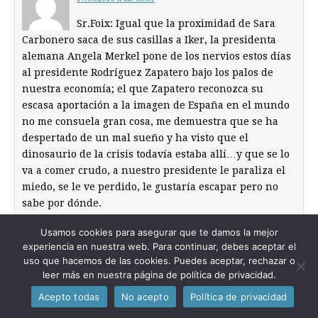
Sr.Foix: Igual que la proximidad de Sara
Carbonero saca de sus casillas a Iker, la presidenta
alemana Angela Merkel pone de los nervios estos días
al presidente Rodríguez Zapatero bajo los palos de
nuestra economía; el que Zapatero reconozca su
escasa aportación a la imagen de España en el mundo
no me consuela gran cosa, me demuestra que se ha
despertado de un mal sueño y ha visto que el
dinosaurio de la crisis todavía estaba allí…y que se lo
va a comer crudo, a nuestro presidente le paraliza el
miedo, se le ve perdido, le gustaría escapar pero no
sabe por dónde.
Usamos cookies para asegurar que te damos la mejor
experiencia en nuestra web. Para continuar, debes aceptar el
Jaume
dice:
uso que hacemos de las cookies. Puedes aceptar, rechazar o
17/06/2010 a las 15:32
leer más en nuestra página de política de privacidad.
Si Zp no sabe por dónde escapar yo le
Acepto todas
No acepto
Política de privacidad
puedo dar una idea, que dimita y pongan a
alguien capaz en su lugar, la imagen que da es