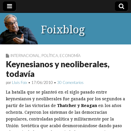
Foixblog
INTERNACIONAL
,
POLÍTICA
,
ECONOMÍA
Keynesianos y neoliberales,
todavía
por
Lluís Foix
•
17/06/2010
•
30 Comentarios
La batalla que se planteó en el siglo pasado entre
keynesianos y neoliberales fue ganada por los segundos a
partir de las victorias de
Thatcher y Reagan
en los años
ochenta. Cayeron los sistemas de las democracias
populares, controladas política y militarmente por la
Unión Soviética que acabó desmoronándose dando paso