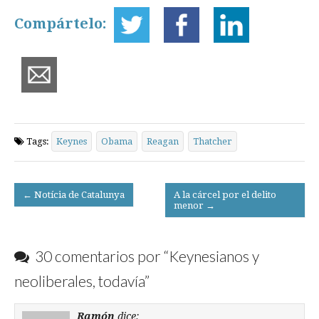
Compártelo:
Tags:
Keynes
Obama
Reagan
Thatcher
Post
← Notícia de Catalunya
A la cárcel por el delito
menor →
navigation
30 comentarios por “
Keynesianos y
neoliberales, todavía
”
Ramón
dice: