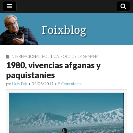
Foixblog
INTERNACIONAL
,
POLÍTICA
,
FOTO DE LA SEMANA
1980, vivencias afganas y
paquistaníes
por
Lluís Foix
•
04/05/2011
•
5 Comentarios