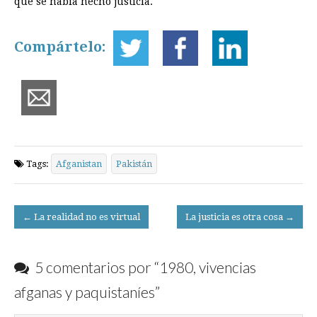
que se había hecho justicia.
Compártelo:
Tags:
Afganistan
Pakistán
Post
← La realidad no es virtual
La justicia es otra cosa →
navigation
5 comentarios por “
1980, vivencias
afganas y paquistaníes
”