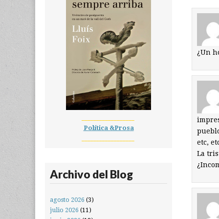
¿Un ho
__________________
impres
Política &Prosa
pueblo
__________________
etc, e
La tri
¿Inco
Archivo del Blog
agosto 2026
(3)
julio 2026
(11)