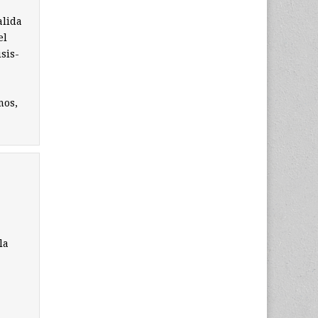
alida
el
isis-
mos,
la