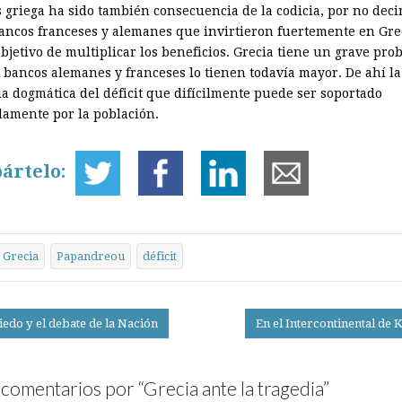
s griega ha sido también consecuencia de la codicia, por no deci
bancos franceses y alemanes que invirtieron fuertemente en Gre
objetivo de multiplicar los beneficios. Grecia tiene un grave pro
s bancos alemanes y franceses lo tienen todavía mayor. De ahí la
ia dogmática del déficit que difícilmente puede ser soportado
lamente por la población.
ártelo:
Grecia
Papandreou
déficit
edo y el debate de la Nación
En el Intercontinental de
on
comentarios por “
Grecia ante la tragedia
”