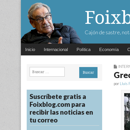
Foix
Cajón de sastre, not
Main
Skip
Inicio
Internacional
Política
Economía
C
menu
to
content
INTER
Buscar:
Grec
por
Lluís 
Suscríbete gratis a
Foixblog.com para
recibir las noticias en
tu correo