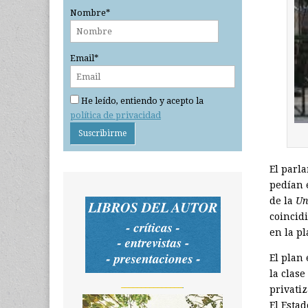
Nombre*
Email*
He leído, entiendo y acepto la
política de privacidad
El parl
pedían 
de la
Un
coincid
en la p
El plan 
la clas
_______________
privatiz
El Esta