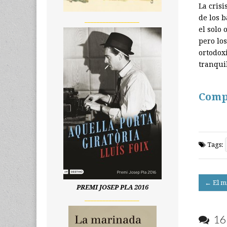
La crisi
de los 
__________________
el solo 
pero lo
ortodox
tranqui
Comp
Tags:
Post
← El mi
PREMI JOSEP PLA 2016
navigati
__________________
16 