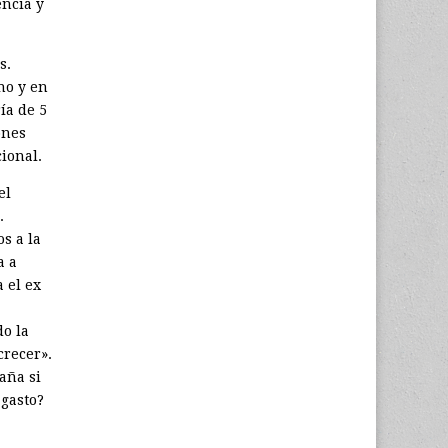
encia y
s.
no y en
ía de 5
ones
ional.
el
.
s a la
a a
a el ex
do la
crecer».
aña si
 gasto?