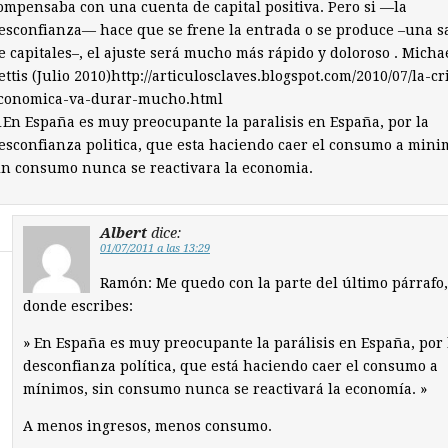
ompensaba con una cuenta de capital positiva. Pero si —la
esconfianza— hace que se frene la entrada o se produce –una s
e capitales–, el ajuste será mucho más rápido y doloroso . Micha
ettis (Julio 2010)http://articulosclaves.blogspot.com/2010/07/la-cr
conomica-va-durar-mucho.html
En España es muy preocupante la paralisis en España, por la
esconfianza politica, que esta haciendo caer el consumo a mini
in consumo nunca se reactivara la economia.
Albert
dice:
01/07/2011 a las 13:29
Ramón: Me quedo con la parte del último párrafo,
donde escribes:
» En España es muy preocupante la parálisis en España, por 
desconfianza política, que está haciendo caer el consumo a
mínimos, sin consumo nunca se reactivará la economía. »
A menos ingresos, menos consumo.