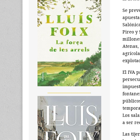
Se prev
apuesta
Salónica
Pireo y 
millone
Atenas, 
agrícola
explota
El IVA p
persecu
impuest
_______________________
fontane
públicos
temporal
Los sal
a ser re
Las tije