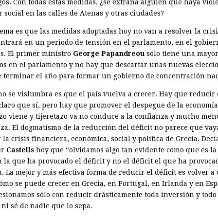
egos. Con todas estas medidas, ¿se extraña alguien que haya viol
 social en las calles de Atenas y otras ciudades?
lema es que las medidas adoptadas hoy no van a resolver la crisi
entrará en un periodo de tensión en el parlamento, en el gobier
es. El primer ministro
George Papandreou
sólo tiene una mayor
os en el parlamento y no hay que descartar unas nuevas elecci
e terminar el año para formar un gobierno de concentración nac
no se vislumbra es que el país vuelva a crecer. Hay que reducir 
, claro que sí, pero hay que promover el despegue de la economía
azo viene y tijeretazo va no conduce a la confianza y mucho meno
za. El dogmatismo de la reducción del déficit no parece que vay
 la crisis financiera, económica, social y política de Grecia. Decí
er
Castells
hoy que “olvidamos algo tan evidente como que es la
 la que ha provocado el déficit y no el déficit el que ha provoca
. La mejor y más efectiva forma de reducir el déficit es volver a 
cómo se puede crecer en Grecia, en Portugal, en Irlanda y en Esp
esionamos sólo con reducir drásticamente toda inversión y todo
 ni sé de nadie que lo sepa.