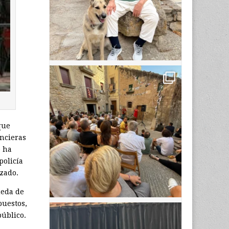
que
ancieras
e ha
policía
izado.
ueda de
puestos,
público.