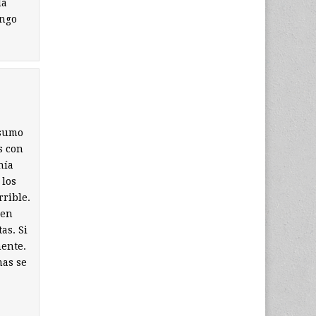
la
ongo
nsumo
s con
nía
 los
rrible.
den
as. Si
mente.
mas se