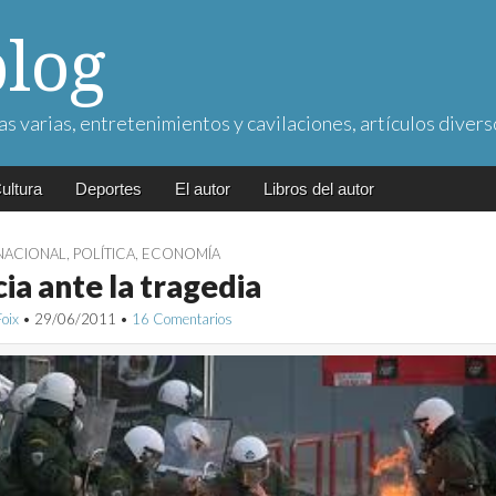
blog
as varias, entretenimientos y cavilaciones, artículos divers
ultura
Deportes
El autor
Libros del autor
NACIONAL
,
POLÍTICA
,
ECONOMÍA
ia ante la tragedia
Foix
•
29/06/2011
•
16 Comentarios