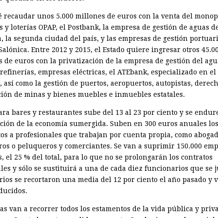
é recaudar unos 5.000 millones de euros con la venta del monop
s y loterías OPAP, el Postbank, la empresa de gestión de aguas d
, la segunda ciudad del país, y las empresas de gestión portuari
Salónica. Entre 2012 y 2015, el Estado quiere ingresar otros 45.0
s de euros con la privatización de la empresa de gestión del agu
refinerías, empresas eléctricas, el ATEbank, especializado en el
, así como la gestión de puertos, aeropuertos, autopistas, derec
ción de minas y bienes muebles e inmuebles estatales.
ara bares y restaurantes sube del 13 al 23 por ciento y se endur
ción de la economía sumergida. Suben en 300 euros anuales lo
os a profesionales que trabajan por cuenta propia, como abogad
ros o peluqueros y comerciantes. Se van a suprimir 150.000 emp
, el 25 % del total, para lo que no se prolongarán los contratos
es y sólo se sustituirá a una de cada diez funcionarios que se j
arios se recortaron una media del 12 por ciento el año pasado y 
ducidos.
ras van a recorrer todos los estamentos de la vida pública y priv