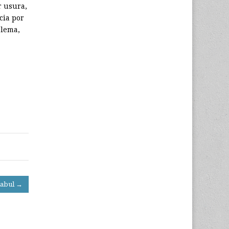
r usura,
cia por
blema,
 Kabul →