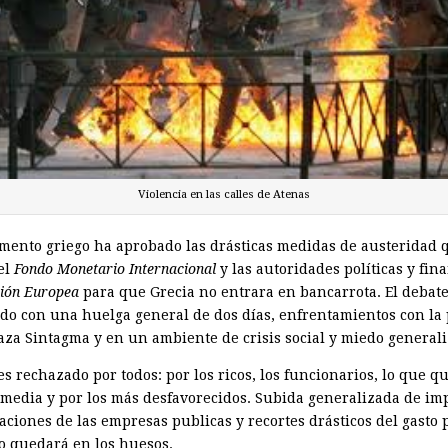
Violencia en las calles de Atenas
amento griego ha aprobado las drásticas medidas de austeridad 
el
Fondo Monetario Internacional
y las autoridades políticas y fin
ión Europea
para que Grecia no entrara en bancarrota. El debat
ido con una huelga general de dos días, enfrentamientos con la 
laza Sintagma y en un ambiente de crisis social y miedo general
es rechazado por todos: por los ricos, los funcionarios, lo que q
e media y por los más desfavorecidos. Subida generalizada de im
aciones de las empresas publicas y recortes drásticos del gasto 
do quedará en los huesos.