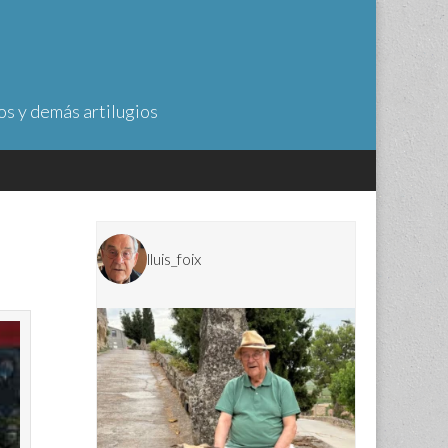
os y demás artilugios
lluis_foix