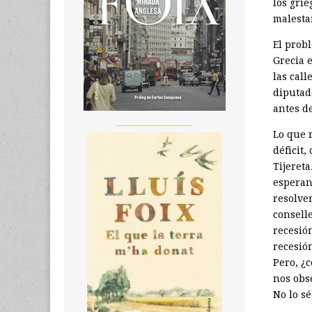
los gri
malestar
El prob
Grecia 
las call
diputad
antes d
__________________
Lo que 
déficit
Tijeret
esperan
resolver
consell
recesión
recesión
Pero, ¿
nos obs
No lo sé