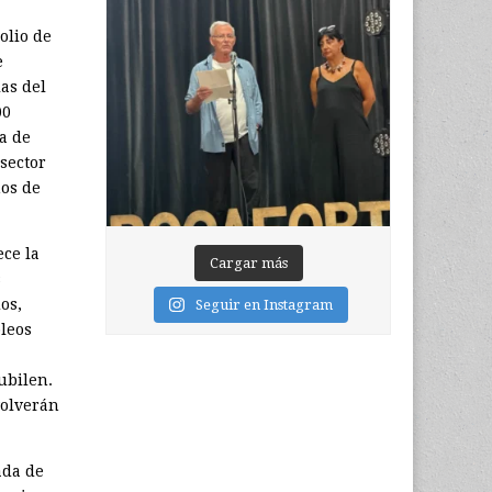
olio de
e
as del
00
a de
 sector
hos de
ece la
Cargar más
s
os,
Seguir en Instagram
leos
ubilen.
volverán
ada de