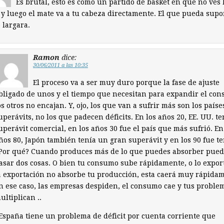
Es brutal, esto es como un partido de basket en que no ves 
 y luego el mate va a tu cabeza directamente. El que pueda sup
 largara.
Ramon
dice:
30/06/2011 a las 10:35
El proceso va a ser muy duro porque la fase de ajuste
bligado de unos y el tiempo que necesitan para expandir el co
os otros no encajan. Y, ojo, los que van a sufrir más son los paíse
uperávits, no los que padecen déficits. En los años 20, EE. UU. te
uperávit comercial, en los años 30 fue el país que más sufrió. En
ños 80, Japón también tenía un gran superávit y en los 90 fue te
Por qué? Cuando produces más de lo que puedes absorber pue
asar dos cosas. O bien tu consumo sube rápidamente, o lo export
a exportación no absorbe tu producción, esta caerá muy rápida
n ese caso, las empresas despiden, el consumo cae y tus proble
ultiplican ..
.España tiene un problema de déficit por cuenta corriente que