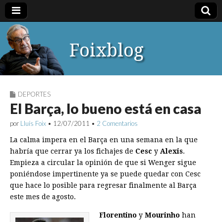
Foixblog
DEPORTES
El Barça, lo bueno está en casa
por
Lluís Foix
•
12/07/2011
•
2 Comentarios
La calma impera en el Barça en una semana en la que
habría que cerrar ya los fichajes de
Cesc
y
Alexis
.
Empieza a circular la opinión de que si Wenger sigue
poniéndose impertinente ya se puede quedar con Cesc
que hace lo posible para regresar finalmente al Barça
este mes de agosto.
Florentino
y
Mourinho
han