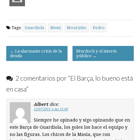
Tags:
Guardiola
Messi
Mourinho
Pedro
Post
← La alarmante crisis de la
Murdoch y el interés
deuda
público →
navigation
2 comentarios por “
El Barça, lo bueno está
en casa
”
Albert
dice:
12/07/2011 a las 11:00
Siempre he opinado y sigo opinando que en
este Barça de Guardiola, los goles los hace el equipo y
no las figuras. Los chicos de la Masia, que con