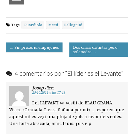
Tags:
Guardiola
Messi
Pellegrini
Post
← Sin prisas ni empujones
Dos crisis distintas pero
solapadas →
navigation
4 comentarios por “
El líder es el Levante
”
Josep
dice:
25/10/2011 a las 17:48
I el LLEVANT va vestit de BLAU GRANA.
Visca. «Granada Tierra Soñada por mi» ….esperem que
aquest nit es vegi una pluja de gols a favor dels culés.
Una forta abraçada, amic Lluís. j o s e p