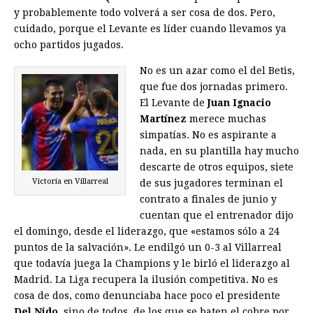
y probablemente todo volverá a ser cosa de dos. Pero,
cuidado, porque el Levante es líder cuando llevamos ya
ocho partidos jugados.
No es un azar como el del Betis,
que fue dos jornadas primero.
El Levante de
Juan Ignacio
Martínez
merece muchas
simpatías. No es aspirante a
nada, en su plantilla hay mucho
descarte de otros equipos, siete
Victoria en Villarreal
de sus jugadores terminan el
contrato a finales de junio y
cuentan que el entrenador dijo
el domingo, desde el liderazgo, que «estamos sólo a 24
puntos de la salvación». Le endilgó un 0-3 al Villarreal
que todavía juega la Champions y le birló el liderazgo al
Madrid. La Liga recupera la ilusión competitiva. No es
cosa de dos, como denunciaba hace poco el presidente
Del Nido
, sino de todos, de los que se baten el cobre por