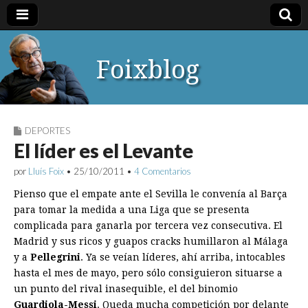
Foixblog
DEPORTES
El líder es el Levante
por
Lluís Foix
•
25/10/2011
•
4 Comentarios
Pienso que el empate ante el Sevilla le convenía al Barça
para tomar la medida a una Liga que se presenta
complicada para ganarla por tercera vez consecutiva. El
Madrid y sus ricos y guapos cracks humillaron al Málaga
y a
Pellegrini
. Ya se veían líderes, ahí arriba, intocables
hasta el mes de mayo, pero sólo consiguieron situarse a
un punto del rival inasequible, el del binomio
Guardiola-Messi
. Queda mucha competición por delante