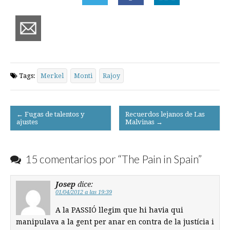
Tags:
Merkel
Monti
Rajoy
Post
← Fugas de talentos y
Recuerdos lejanos de Las
ajustes
Malvinas →
navigation
15 comentarios por “
The Pain in Spain
”
Josep
dice:
01/04/2012 a las 19:39
A la PASSIÓ llegim que hi havia qui
manipulava a la gent per anar en contra de la justícia i