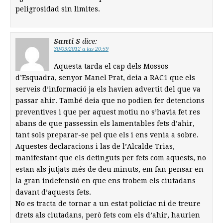
peligrosidad sin limites.
Santi S
dice:
30/03/2012 a las 20:59
Aquesta tarda el cap dels Mossos
d’Esquadra, senyor Manel Prat, deia a RAC1 que els
serveis d’informació ja els havien advertit del que va
passar ahir. També deia que no podien fer detencions
preventives i que per aquest motiu no s’havia fet res
abans de que passessin els lamentables fets d’ahir,
tant sols preparar-se pel que els i ens venia a sobre.
Aquestes declaracions i las de l’Alcalde Trias,
manifestant que els detinguts per fets com aquests, no
estan als jutjats més de deu minuts, em fan pensar en
la gran indefensió en que ens trobem els ciutadans
davant d’aquests fets.
No es tracta de tornar a un estat policíac ni de treure
drets als ciutadans, però fets com els d’ahir, haurien