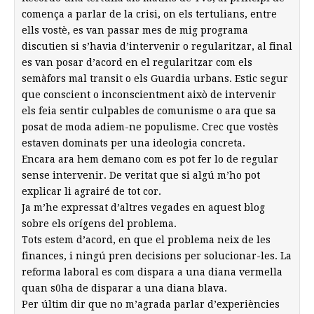
comença a parlar de la crisi, on els tertulians, entre
ells vostè, es van passar mes de mig programa
discutien si s’havia d’intervenir o regularitzar, al final
es van posar d’acord en el regularitzar com els
semàfors mal transit o els Guardia urbans. Estic segur
que conscient o inconscientment això de intervenir
els feia sentir culpables de comunisme o ara que sa
posat de moda adiem-ne populisme. Crec que vostès
estaven dominats per una ideologia concreta.
Encara ara hem demano com es pot fer lo de regular
sense intervenir. De veritat que si algú m’ho pot
explicar li agrairé de tot cor.
Ja m’he expressat d’altres vegades en aquest blog
sobre els orígens del problema.
Tots estem d’acord, en que el problema neix de les
finances, i ningú pren decisions per solucionar-les. La
reforma laboral es com dispara a una diana vermella
quan s0ha de disparar a una diana blava.
Per últim dir que no m’agrada parlar d’experiències