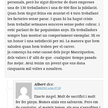
personals, però he sigut director de dues empreses
una de 130 treballadors i una de 600 fins la jubilació.
Quan hem tingut feina em muntat el 4 torn treballant
les factories sense parar. I quan hi ha hagut crisis
hem treballat setmanes senceres sense poder cobrar. i
estic parlant de far poquíssims anys. Els treballadors
sempre han mostrat un comportament exemplar. Hi es
un honor i una satisfacció per mi. La manera que hem
saluden quan hem troben per el carrer.
Ja començo ha estat cansat dels Jorge Manriqueños,
dels valors i d’ allò de que –cualquier tiempo pasado
fue mejor. Avui tenim un jovent que ens dona
cinquanta mil voltes a nosaltres.
Albert
dice:
02/04/2012 a las 07:56
Exacte Angel. Molt de sacrifici i molt
fer fer pinya. Nomes aixis ens salvarem. Pero em
de controlar, al mateix temps, els que s’aprofiten (