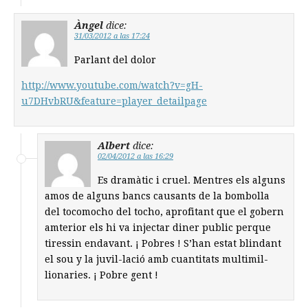
Àngel
dice:
31/03/2012 a las 17:24
Parlant del dolor
http://www.youtube.com/watch?v=gH-
u7DHvbRU&feature=player_detailpage
Albert
dice:
02/04/2012 a las 16:29
Es dramàtic i cruel. Mentres els alguns
amos de alguns bancs causants de la bombolla
del tocomocho del tocho, aprofitant que el gobern
amterior els hi va injectar diner public perque
tiressin endavant. ¡ Pobres ! S’han estat blindant
el sou y la juvil-lació amb cuantitats multimil-
lionaries. ¡ Pobre gent !