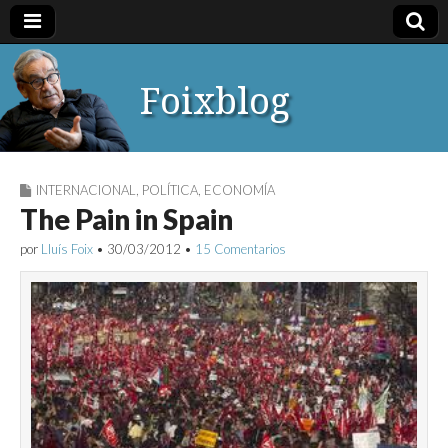
Foixblog
INTERNACIONAL
,
POLÍTICA
,
ECONOMÍA
The Pain in Spain
por
Lluís Foix
•
30/03/2012
•
15 Comentarios