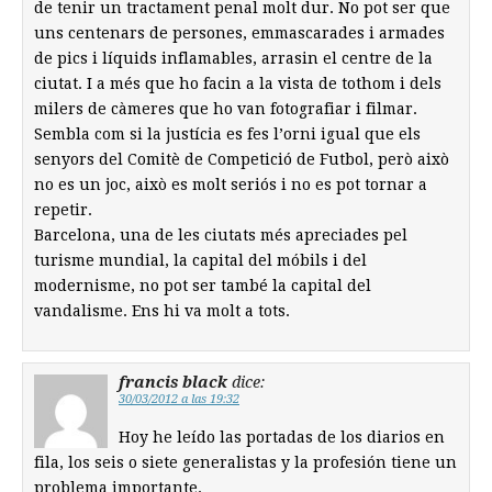
de tenir un tractament penal molt dur. No pot ser que
uns centenars de persones, emmascarades i armades
de pics i líquids inflamables, arrasin el centre de la
ciutat. I a més que ho facin a la vista de tothom i dels
milers de càmeres que ho van fotografiar i filmar.
Sembla com si la justícia es fes l’orni igual que els
senyors del Comitè de Competició de Futbol, però això
no es un joc, això es molt seriós i no es pot tornar a
repetir.
Barcelona, una de les ciutats més apreciades pel
turisme mundial, la capital del móbils i del
modernisme, no pot ser també la capital del
vandalisme. Ens hi va molt a tots.
francis black
dice:
30/03/2012 a las 19:32
Hoy he leído las portadas de los diarios en
fila, los seis o siete generalistas y la profesión tiene un
problema importante.