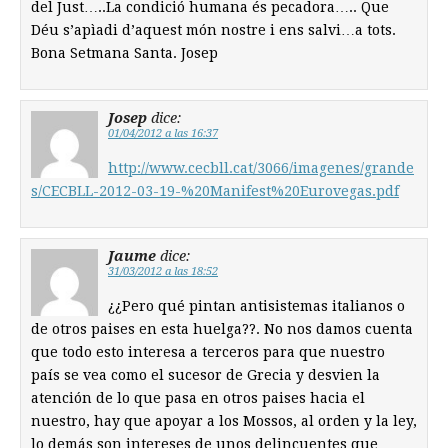
del Just…..La condició humana és pecadora….. Que
Déu s’apìadi d’aquest món nostre i ens salvi…a tots.
Bona Setmana Santa. Josep
Josep
dice:
01/04/2012 a las 16:37
http://www.cecbll.cat/3066/imagenes/grande
s/CECBLL-2012-03-19-%20Manifest%20Eurovegas.pdf
Jaume
dice:
31/03/2012 a las 18:52
¿¿Pero qué pintan antisistemas italianos o
de otros paises en esta huelga??. No nos damos cuenta
que todo esto interesa a terceros para que nuestro
país se vea como el sucesor de Grecia y desvien la
atención de lo que pasa en otros paises hacia el
nuestro, hay que apoyar a los Mossos, al orden y la ley,
lo demás son intereses de unos delincuentes que