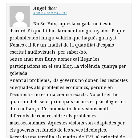
Àngel
dice:
31/03/2012 a las 13:12
No Sr. Foix, aquesta vegada no i estic
d’acord. Si que hi ha clarament un guanyador. El que
probablement ningú voldria que hagués guanyat.
Nomes cal fer un anàlisi de la quantitat d’espais
escrits i audiovisuals, per saber-ho.
Sense anar mes lluny nomes cal llegir les
participacions en el seu blog. La violència guanya per
golejada.
Anant al problema, Els governs no donen les respostes
adequades als problemes econòmics, perquè en
l’economia no es una ciència exacta. No pot ser-ho
quan un dels seus principals factors es psicològic i es
diu confiança. L’economia inclou visions molt
diferents de com resoldre els problemes
macroeconòmics. Aquestes visions son adaptades per
els governs en funció de les seves ideologies.
Recordo una tertúlia als matins de TV3, al principi de