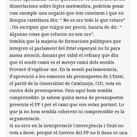
dissertacions sobre lògica matemàtica, podríem posar
com exemple una negació que tots coneixem i que en
llengua castellana diu: “ No es oro todo lo que reluce”
. Un escriptor que vulgui ser precís, hauria de dir: “
Algunas cosas que relucen no son oro”.
Sembla que la majoria de formacions politiques que
integren el parlament del Estat espanyol no hi para
massa atenció, donant per vàlid el refrany que diu
que el sentit comú es el menys comú dels sentits.
Provaré d’explicar-me. En la sessió parlamentaria,
d’aprovació a les esmenes als pressupostos de L’Estat,
el partit de la Generalitat de Catalunya, CiU, vota en
contra dels pressupostos. Fins aquí hem sembla
comprensible. Ja sabem quina mena de pressupostos
presenta el PP i per el camí que ens estan portant. Lo
que ja no hem sembla coherent ni comprensible es la
argumentació.
Si no erro en la interpretació Convergència i Unió no
vota a favor, perquè el Govern del PP no li dona ni una