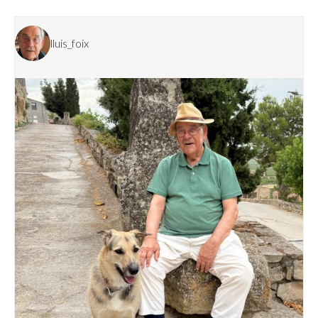
lluis_foix