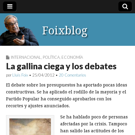
Foixblog
INTERNACIONAL
,
POLÍTICA
,
ECONOMÍA
La gallina ciega y los debates
por
Lluís Foix
•
25/04/2012
•
20 Comentarios
El debate sobre los presupuestos ha aportado pocas ideas
constructivas. Se ha aplicado el rodillo de la mayoría y el
Partido Popular ha conseguido aprobarlos con los
recortes y ajustes anunciados.
Se ha hablado poco de personas
afectadas por la crisis. Tampoco
han salido las actitudes de los