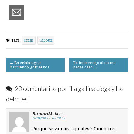
Tags:
Crisis
Giroux
Post
← La crisis sigue
Te intervengo si no me
barriendo gobiernos
haces caso →
navigation
20 comentarios por “
La gallina ciega y los
debates
”
RamonM
dice:
26/04/2012 a las 10:57
Porque se van los capitales ? Quien cree