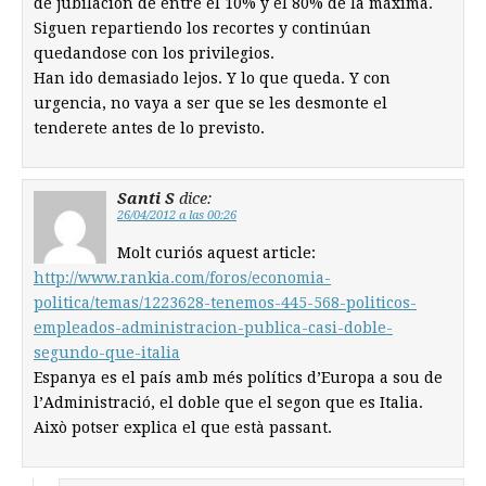
de jubilación de entre el 10% y el 80% de la máxima.
Siguen repartiendo los recortes y continúan
quedandose con los privilegios.
Han ido demasiado lejos. Y lo que queda. Y con
urgencia, no vaya a ser que se les desmonte el
tenderete antes de lo previsto.
Santi S
dice:
26/04/2012 a las 00:26
Molt curiós aquest article:
http://www.rankia.com/foros/economia-
politica/temas/1223628-tenemos-445-568-politicos-
empleados-administracion-publica-casi-doble-
segundo-que-italia
Espanya es el país amb més polítics d’Europa a sou de
l’Administració, el doble que el segon que es Italia.
Això potser explica el que està passant.