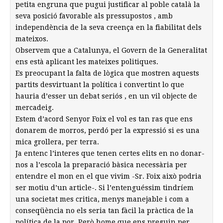
petita engruna que pugui justificar al poble català la
seva posició favorable als pressupostos , amb
independència de la seva creença en la fiabilitat dels
mateixos.
Observem que a Catalunya, el Govern de la Generalitat
ens està aplicant les mateixes politiques.
Es preocupant la falta de lògica que mostren aquests
partits desvirtuant la política i convertint lo que
hauria d’esser un debat seriós , en un vil objecte de
mercadeig.
Estem d’acord Senyor Foix el vol es tan ras que ens
donarem de morros, perdó per la expressió si es una
mica grollera, per terra.
Ja entenc l’interes que tenen certes elits en no donar-
nos a l’escola la preparació bàsica necessària per
entendre el mon en el que vivim -Sr. Foix això podria
ser motiu d’un article-. Si l’entenguéssim tindríem
una societat mes critica, menys manejable i com a
conseqüència no els seria tan fàcil la pràctica de la
política de la por. Però home que ens preguin per