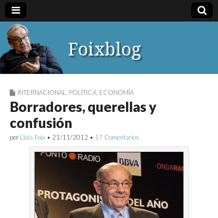
Foixblog
INTERNACIONAL
,
POLÍTICA
,
ECONOMÍA
Borradores, querellas y
confusión
por
Lluís Foix
•
21/11/2012
•
17 Comentarios