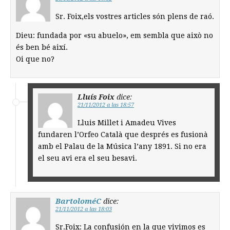
Sr. Foix,els vostres articles són plens de raó.
Dieu: fundada por «su abuelo», em sembla que això no
és ben bé així.
Oi que no?
Lluís Foix
dice:
21/11/2012 a las 18:57
Lluis Millet i Amadeu Vives
fundaren l’Orfeo Català que després es fusionà
amb el Palau de la Música l’any 1891. Si no era
el seu avi era el seu besavi.
BartoloméC
dice:
21/11/2012 a las 18:03
Sr.Foix: La confusión en la que vivimos es