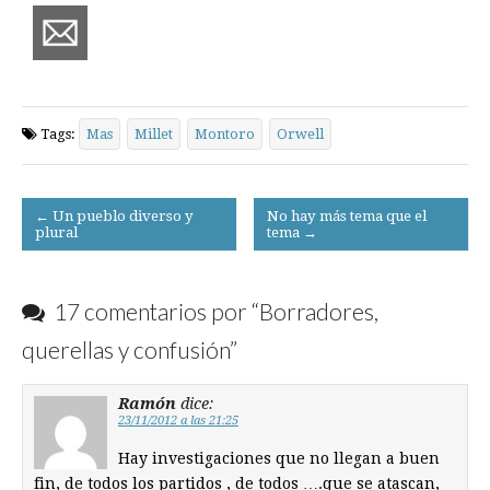
Tags:
Mas
Millet
Montoro
Orwell
Post
← Un pueblo diverso y
No hay más tema que el
plural
tema →
navigation
17 comentarios por “
Borradores,
querellas y confusión
”
Ramón
dice:
23/11/2012 a las 21:25
Hay investigaciones que no llegan a buen
fin, de todos los partidos , de todos ….que se atascan,