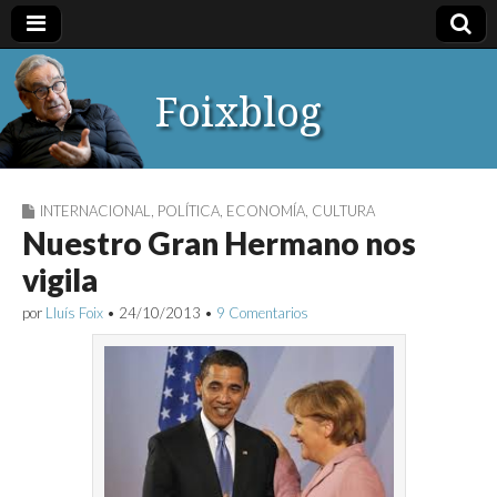
Foixblog
INTERNACIONAL
,
POLÍTICA
,
ECONOMÍA
,
CULTURA
Nuestro Gran Hermano nos
vigila
por
Lluís Foix
•
24/10/2013
•
9 Comentarios