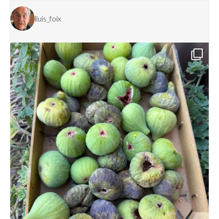
lluis_foix