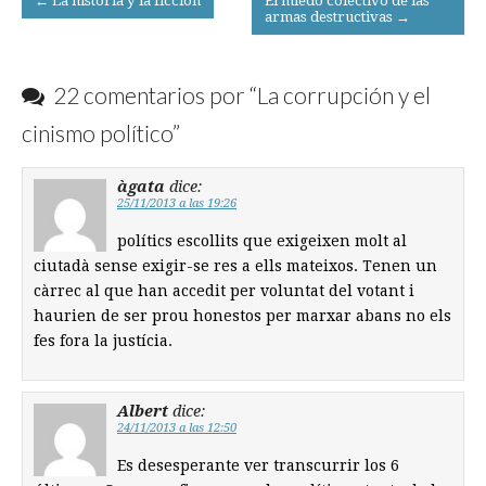
← La historia y la ficción
El miedo colectivo de las
armas destructivas →
navigation
22 comentarios por “
La corrupción y el
cinismo político
”
àgata
dice:
25/11/2013 a las 19:26
polítics escollits que exigeixen molt al
ciutadà sense exigir-se res a ells mateixos. Tenen un
càrrec al que han accedit per voluntat del votant i
haurien de ser prou honestos per marxar abans no els
fes fora la justícia.
Albert
dice:
24/11/2013 a las 12:50
Es desesperante ver transcurrir los 6