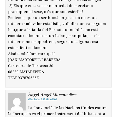
2) Els que encara estan en «edat de mereixer»
practiquen el sexe, o és que son estèrils?
Em temo , que un ser humà en gestació no es un
número amb valor estadístic, vull dir que «·amaguem
l’ou,que a la taula del Bernat qui no hi és no està
comptat» talment com un balanç manipulat, … els
números no em quadren , segur que alguna cosa
estem fent malament.
Aixó també fóra corrupció
JOAN MARTORELL I BARBERÀ
Carretera de Terrassa 30
08230 MATADEPERA
TELF 937870535E
Àngel-Àngel Moreno
dice:
23/11/2013 a las 13:13
La Convenció de las Nacions Unides contra
la Corrupció es el primer instrument de lluita contra