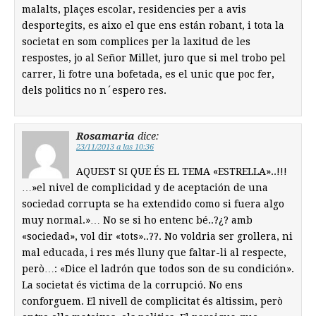
malalts, plaçes escolar, residencies per a avis
desportegits, es aixo el que ens están robant, i tota la
societat en som complices per la laxitud de les
respostes, jo al Señor Millet, juro que si mel trobo pel
carrer, li fotre una bofetada, es el unic que poc fer,
dels politics no n´espero res.
Rosamaria
dice:
23/11/2013 a las 10:36
AQUEST SI QUE ÉS EL TEMA «ESTRELLA»..!!!
…»el nivel de complicidad y de aceptación de una
sociedad corrupta se ha extendido como si fuera algo
muy normal.»… No se si ho entenc bé..?¿? amb
«sociedad», vol dir «tots»..??. No voldria ser grollera, ni
mal educada, i res més lluny que faltar-li al respecte,
però…: «Dice el ladrón que todos son de su condición».
La societat és victima de la corrupció. No ens
conforguem. El nivell de complicitat és altissim, però