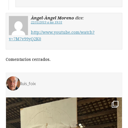
Àngel-Àngel Moreno
dice:
22/11/2013 a las 19:51
http://www.youtube.com/watch?
v=7M7v99yQ2K0
Comentarios cerrados.
lluis_foix