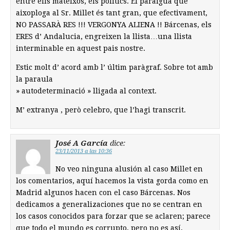
entre ells mateixos, els politics. El paraigua que
aixoploga al Sr. Millet és tant gran, que efectivament,
NO PASSARÀ RES !!! VERGONYA ALIENA !! Bárcenas, els
ERES d’ Andalucia, engreixen la llista…una llista
interminable en aquest pais nostre.
Estic molt d’ acord amb l’ últim paràgraf. Sobre tot amb
la paraula
» autodeterminació » lligada al context.
M’ extranya , però celebro, que l’hagi transcrit.
José A García
dice:
23/11/2013 a las 10:36
No veo ninguna alusión al caso Millet en
los comentarios, aquí hacemos la vista gorda como en
Madrid algunos hacen con el caso Bárcenas. Nos
dedicamos a generalizaciones que no se centran en
los casos conocidos para forzar que se aclaren; parece
que todo el mundo es corrupto, pero no es así,