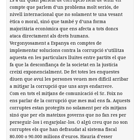
compte que parlem d’un problema molt seriós, de
nivell internacional que no solament te una vesant
ètica o moral, sinó que també y d’una forma
majoritària econòmica que ens afecta a tots doncs
ataca directament als drets humans.
Vergonyosament a Espanya en comptes de
implementar solucions contra la corrupció s’utilitza
aquesta en les particulars lluites entre partits el que
fa que la desconfiança de la societat en la justícia
creixi exponencialment. De fet totes les enquestes
diuen que avui les persones veuen mes difícil arribar
a mitigar la corrupció que uns anys endarrere.
Com en tots el mitjans de comunicació el Sr. Foix no
ens parlar de la corrupció que mes mal ens fa. Aquests
corruptes estan protegits no solament per els mitjans
sinó que per els mateixos governs que no fan res per
perseguir-los i engarjolar-los. O algú creu que no son
corruptes els que han defraudat al sistema fiscal
80.000 o 90.000 milions d’euros. Hauria d’esser