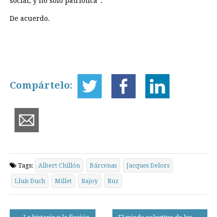
social, y no sólo patriótica”.
De acuerdo.
Compártelo:
Tags:
Albert Chillón
Bárcenas
Jacques Delors
Lluís Duch
Millet
Rajoy
Ruz
Post