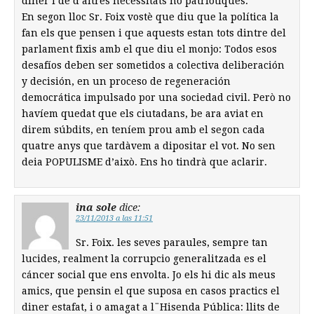
diner i de d’altres necessitats no patriòtiques.
En segon lloc Sr. Foix vostè que diu que la política la
fan els que pensen i que aquests estan tots dintre del
parlament fixis amb el que diu el monjo: Todos esos
desafíos deben ser sometidos a colectiva deliberación
y decisión, en un proceso de regeneración
democrática impulsado por una sociedad civil. Però no
havíem quedat que els ciutadans, be ara aviat en
direm súbdits, en teníem prou amb el segon cada
quatre anys que tardàvem a dipositar el vot. No sen
deia POPULISME d’això. Ens ho tindrà que aclarir.
ina sole
dice:
23/11/2013 a las 11:51
Sr. Foix. les seves paraules, sempre tan
lucides, realment la corrupcio generalitzada es el
cáncer social que ens envolta. Jo els hi dic als meus
amics, que pensin el que suposa en casos practics el
diner estafat, i o amagat a l¨Hisenda Pública: llits de