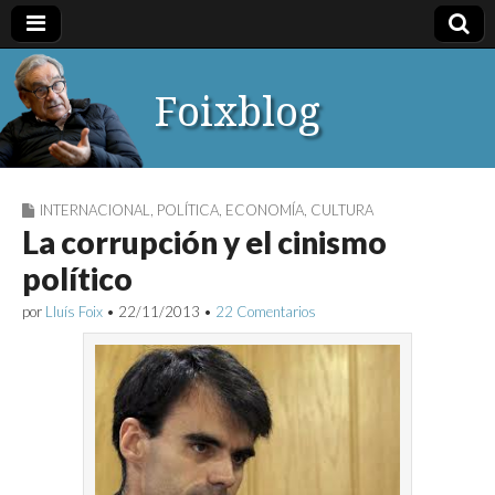
Foixblog
INTERNACIONAL
,
POLÍTICA
,
ECONOMÍA
,
CULTURA
La corrupción y el cinismo
político
por
Lluís Foix
•
22/11/2013
•
22 Comentarios