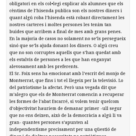
obligatori en els col•legi explicar als alumnes que els
cèntims de l’hisenda publica son els nostres diners i
quant algú roba l’hisenda està robant directament les
nostres carteres i moltes persones les tenim tan
buides que arribem a final de mes amb grans penes.
En la majoria de casos no solament no se’ls persegueix
sinó que se’ls ajuda donant-los diners. O algú creu
que no son corruptes aquells que s’han quedat amb
els estalvis de persones a les que han enganyat
alevosament amb les preferents.
El Sr. Foix sens ha emocionat amb l’escrit del monjo de
Montserrat, que fins i tot el llegeix per la televisió. Lo
del patriotisme la afectat. Però una vegada dit que
m’alegro que els de Montserrat comencin a recuperar
les formes de l’abat Escarré, si volem tenir quelcom
d’objectivitat hauríem de demanar primer -ull segur
que no ens deixen, això de la democràcia a algú li va
gran- quantes persones s’apunten al
independentisme precisament per una qüestió de