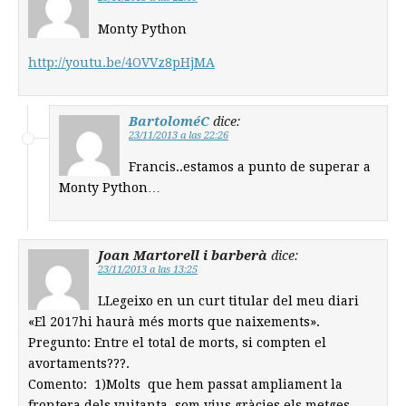
Monty Python
http://youtu.be/4OVVz8pHjMA
BartoloméC
dice:
23/11/2013 a las 22:26
Francis..estamos a punto de superar a
Monty Python…
Joan Martorell i barberà
dice:
23/11/2013 a las 13:25
LLegeixo en un curt titular del meu diari
«El 2017hi haurà més morts que naixements».
Pregunto: Entre el total de morts, si compten el
avortaments???.
Comento: 1)Molts que hem passat ampliament la
frontera dels vuitanta som vius gràcies els metges