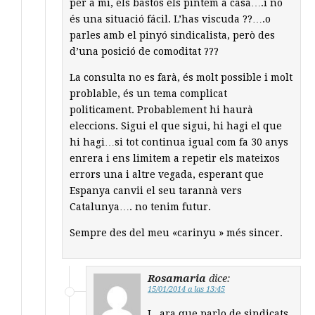
per a mi, els bastos els pintem a casa….i no
és una situació fácil. L’has viscuda ??….o
parles amb el pinyó sindicalista, però des
d’una posició de comoditat ???
La consulta no es farà, és molt possible i molt
problable, és un tema complicat
politicament. Probablement hi haurà
eleccions. Sigui el que sigui, hi hagi el que
hi hagi…si tot continua igual com fa 30 anys
enrera i ens limitem a repetir els mateixos
errors una i altre vegada, esperant que
Espanya canvii el seu tarannà vers
Catalunya…. no tenim futur.
Sempre des del meu «carinyu » més sincer.
Rosamaria
dice:
15/01/2014 a las 13:45
I,,,ara que parlo de sindicats