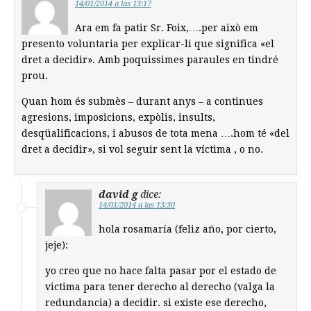
14/01/2014 a las 13:17
Ara em fa patir Sr. Foix,….per això em
presento voluntaria per explicar-li que significa «el
dret a decidir». Amb poquissimes paraules en tindré
prou.
Quan hom és submès – durant anys – a continues
agresions, imposicions, expòlis, insults,
desqüalificacions, i abusos de tota mena ….hom té «del
dret a decidir», si vol seguir sent la víctima , o no.
david g
dice:
14/01/2014 a las 13:30
hola rosamaría (feliz año, por cierto,
jeje):
yo creo que no hace falta pasar por el estado de
victima para tener derecho al derecho (valga la
redundancia) a decidir. si existe ese derecho,