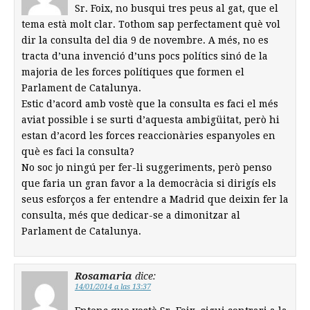
Sr. Foix, no busqui tres peus al gat, que el
tema està molt clar. Tothom sap perfectament què vol
dir la consulta del dia 9 de novembre. A més, no es
tracta d’una invenció d’uns pocs polítics sinó de la
majoria de les forces polítiques que formen el
Parlament de Catalunya.
Estic d’acord amb vostè que la consulta es faci el més
aviat possible i se surti d’aquesta ambigüitat, però hi
estan d’acord les forces reaccionàries espanyoles en
què es faci la consulta?
No soc jo ningú per fer-li suggeriments, però penso
que faria un gran favor a la democràcia si dirigís els
seus esforços a fer entendre a Madrid que deixin fer la
consulta, més que dedicar-se a dimonitzar al
Parlament de Catalunya.
Rosamaria
dice:
14/01/2014 a las 13:37