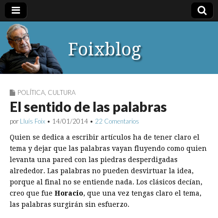
Foixblog
POLÍTICA
,
CULTURA
El sentido de las palabras
por
Lluís Foix
•
14/01/2014
•
22 Comentarios
Quien se dedica a escribir artículos ha de tener claro el
tema y dejar que las palabras vayan fluyendo como quien
levanta una pared con las piedras desperdigadas
alrededor. Las palabras no pueden desvirtuar la idea,
porque al final no se entiende nada. Los clásicos decían,
creo que fue
Horacio
, que una vez tengas claro el tema,
las palabras surgirán sin esfuerzo.