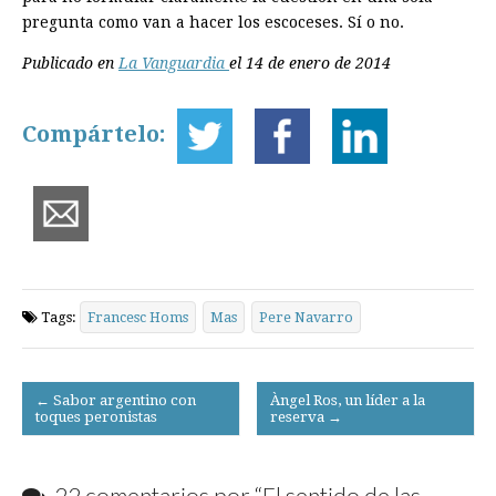
pregunta como van a hacer los escoceses. Sí o no.
Publicado en
La Vanguardia
el 14 de enero de 2014
Compártelo:
Tags:
Francesc Homs
Mas
Pere Navarro
Post
← Sabor argentino con
Àngel Ros, un líder a la
toques peronistas
reserva →
navigation
22 comentarios por “
El sentido de las