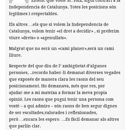
Entenc que vostè Sr. Foix, sigui contrari a la
Independencia de Catalunya. Totes les posicions són
legitimes i respectables.
Els altres….els que si volem la Independencia de
Catalunya, volem tenir «el dret a decidir» , si preferim
viure «drets» o «agenullats».
Malgrat que no será un «cami planer»,serà un cami
lliure.
Respecte del que diu de l’ ambigüetat d’algunes
persones, ..recordo haber-li demanat diverses vegades
que exposés de manera clara les raons del seu
posicionament. Ho demanava, més que res, per
ajudar-me a mi mateixa a formar la meva propia
opinió. Les raons que pugui tenir una persona com
vostè – a qui admiro – són raons de ben segur dignes
de ser escoltades,valorades i reflexionades,
però….encara les espero…..Es fácil demanar als altres
que parlin clar.