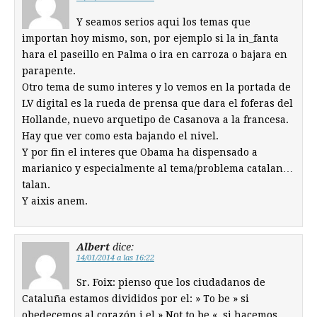
Y seamos serios aqui los temas que
importan hoy mismo, son, por ejemplo si la in_fanta
hara el paseillo en Palma o ira en carroza o bajara en
parapente.
Otro tema de sumo interes y lo vemos en la portada de
LV digital es la rueda de prensa que dara el foferas del
Hollande, nuevo arquetipo de Casanova a la francesa.
Hay que ver como esta bajando el nivel.
Y por fin el interes que Obama ha dispensado a
marianico y especialmente al tema/problema catalan…
talan.
Y aixis anem.
Albert
dice:
14/01/2014 a las 16:22
Sr. Foix: pienso que los ciudadanos de
Cataluña estamos divididos por el: » To be » si
obedecemos al corazón i el » Not to be «, si hacemos