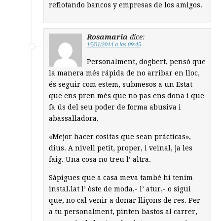
reflotando bancos y empresas de los amigos.
Rosamaria
dice:
15/01/2014 a las 09:45
Personalment, dogbert, pensó que
la manera més rápida de no arribar en lloc,
és seguir com estem, submesos a un Estat
que ens pren més que no pas ens dona i que
fa ús del seu poder de forma abusiva i
abassalladora.
«Mejor hacer cositas que sean prácticas»,
dius. A nivell petit, proper, i veinal, ja les
faig. Una cosa no treu l’ altra.
Sàpigues que a casa meva també hi tenim
instal.lat l’ òste de moda,- l’ atur,- o sigui
que, no cal venir a donar lliçons de res. Per
a tu personalment, pinten bastos al carrer,