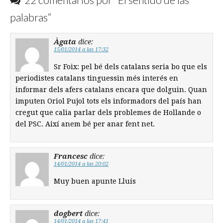
palabras
”
Àgata
dice:
15/01/2014 a las 17:32
Sr Foix: pel bé dels catalans seria bo que els
periodistes catalans tinguessin més interés en
informar dels afers catalans encara que dolguin. Quan
imputen Oriol Pujol tots els informadors del país han
cregut que calia parlar dels problemes de Hollande o
del PSC. Així anem bé per anar fent net.
Francesc
dice:
14/01/2014 a las 20:02
Muy buen apunte Lluís
dogbert
dice:
14/01/2014 a las 17:41