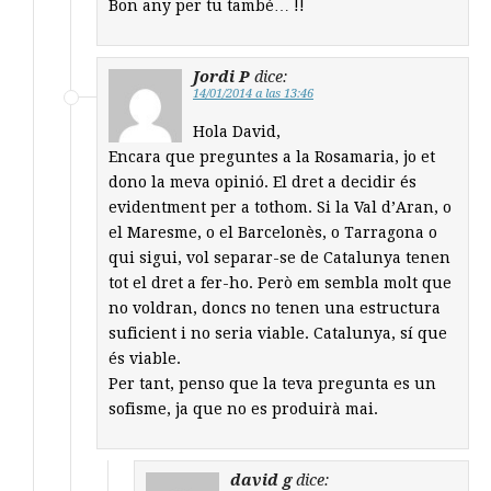
Bon any per tu també… !!
Jordi P
dice:
14/01/2014 a las 13:46
Hola David,
Encara que preguntes a la Rosamaria, jo et
dono la meva opinió. El dret a decidir és
evidentment per a tothom. Si la Val d’Aran, o
el Maresme, o el Barcelonès, o Tarragona o
qui sigui, vol separar-se de Catalunya tenen
tot el dret a fer-ho. Però em sembla molt que
no voldran, doncs no tenen una estructura
suficient i no seria viable. Catalunya, sí que
és viable.
Per tant, penso que la teva pregunta es un
sofisme, ja que no es produirà mai.
david g
dice: