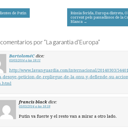
ientes de Putin
Rússia ferida, Europa distreta,
corrent pels passadissos de la C
on
Blanca →
comentarios por “
La garantia d’Europa
”
BartoloméC
dice:
03/03/2014 a las 18:11
http://www.lavanguardia.com/internacional/20140303/5440
a-desoye-peticion-de-repliegue-de-la-onu-y-defiende-su-accio
a.html
francis black
dice:
03/03/2014 a las 18:18
Putin va fuerte y el resto van a mirar a otro lado.