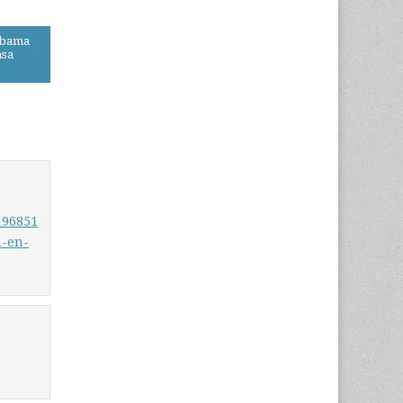
 Obama
asa
196851
n-en-