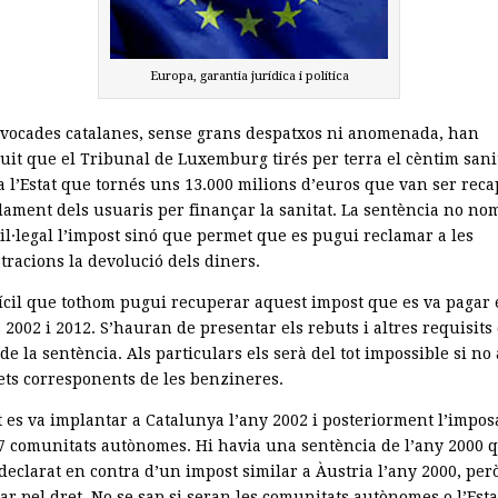
Europa, garantia jurídica i política
vocades catalanes, sense grans despatxos ni anomenada, han
uit que el Tribunal de Luxemburg tirés per terra el cèntim sani
a l’Estat que tornés uns 13.000 milions d’euros que van ser reca
ament dels usuaris per finançar la sanitat. La sentència no no
il·legal l’impost sinó que permet que es pugui reclamar a les
tracions la devolució dels diners.
fícil que tothom pugui recuperar aquest impost que es va pagar 
 2002 i 2012. S’hauran de presentar els rebuts i altres requisits
de la sentència. Als particulars els serà del tot impossible si no
uets corresponents de les benzineres.
t es va implantar a Catalunya l’any 2002 i posteriorment l’impo
17 comunitats autònomes. Hi havia una sentència de l’any 2000 
declarat en contra d’un impost similar a Àustria l’any 2000, per
rar pel dret. No se sap si seran les comunitats autònomes o l’Esta