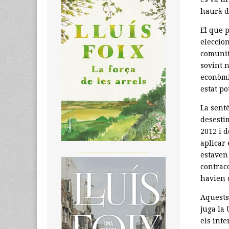
haurà de
El que 
eleccion
comunit
sovint 
econòmic
estat po
La sent
desesti
2012 i 
aplicar 
_______________________
estaven
contrac
havien 
Aquests 
juga la
els int