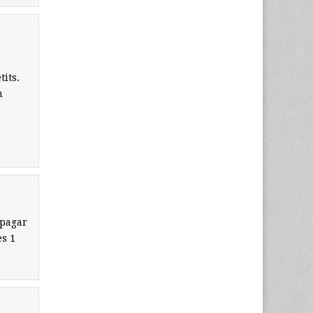
its.
m
.
 pagar
es 1