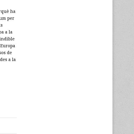
erquè ha
dum per
ls
a a la
cindible
. Europa
sos de
des a la