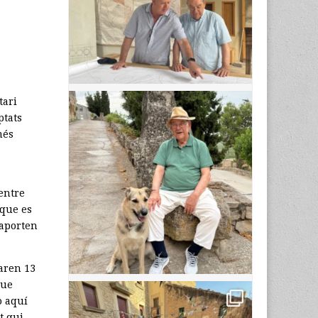
tari
ptats
més
entre
 que es
 aporten
saren 13
que
ò aquí
t qui