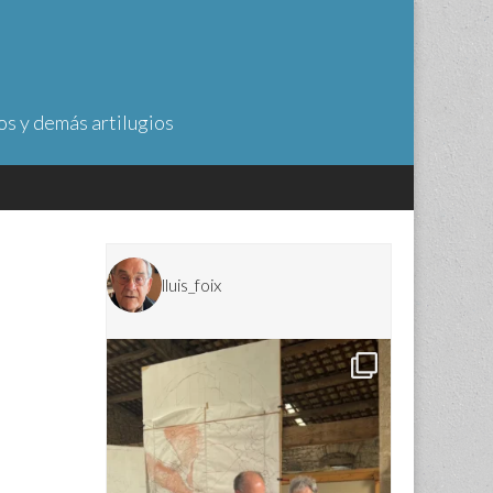
os y demás artilugios
lluis_foix