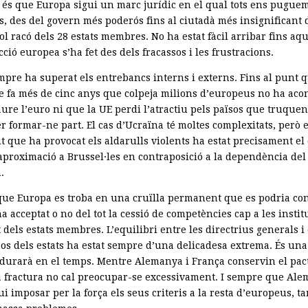
 és que Europa sigui un marc jurídic en el qual tots ens puguem
s, des del govern més poderós fins al ciutadà més insignificant 
l racó dels 28 estats membres. No ha estat fàcil arribar fins aqu
ció europea s’ha fet des dels fracassos i les frustracions.
mpre ha superat els entrebancs interns i externs. Fins al punt q
ue fa més de cinc anys que colpeja milions d’europeus no ha aco
aure l’euro ni que la UE perdi l’atractiu pels països que truquen
r formar-ne part. El cas d’Ucraïna té moltes complexitats, però e
t que ha provocat els aldarulls violents ha estat precisament el
’aproximació a Brussel·les en contraposició a la dependència del
.
 que Europa es troba en una cruïlla permanent que es podria co
ha acceptat o no del tot la cessió de competències cap a les insti
 dels estats membres. L’equilibri entre les directrius generals i 
sos dels estats ha estat sempre d’una delicadesa extrema. És una
durarà en el temps. Mentre Alemanya i França conservin el pac
la fractura no cal preocupar-se excessivament. I sempre que Al
i imposar per la força els seus criteris a la resta d’europeus, t