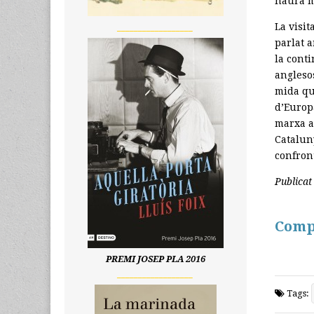
haurà m
La visit
__________________
parlat 
la conti
angleso
mida que
d’Europ
marxa a 
Catalun
confron
Publicat
Comp
PREMI JOSEP PLA 2016
__________________
Tags: