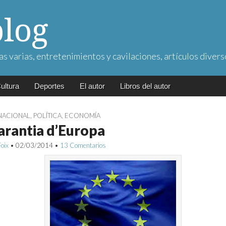
blog
as varias, entretenimientos y cavilaciones, artículos divers
ultura
Deportes
El autor
Libros del autor
NACIONAL
,
POLÍTICA
,
ECONOMÍA
arantia d’Europa
Foix
•
02/03/2014
•
13 Comentarios