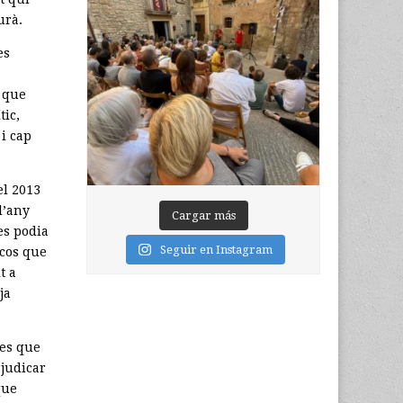
urà.
es
 que
tic,
 i cap
el 2013
l’any
Cargar más
es podia
Seguir en Instagram
scos que
t a
ja
nes que
rjudicar
que