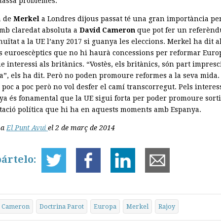
assa problemes.
a de
Merkel
a Londres dijous passat té una gran importància p
amb claredat absoluta a
David Cameron
que pot fer un referèn
nuïtat a la UE l’any 2017 si guanya les eleccions. Merkel ha dit a
s euroescèptics que no hi haurà concessions per reformar Europ
 interessi als britànics. “Vostès, els britànics, són part impres
a”, els ha dit. Però no poden promoure reformes a la seva mida
poc a poc però no vol desfer el camí transcorregut. Pels interes
ya és fonamental que la UE sigui forta per poder promoure sorti
tació política que hi ha en aquests moments amb Espanya.
 a
El Punt Avui
el 2 de març de 2014
ártelo:
Cameron
Doctrina Parot
Europa
Merkel
Rajoy