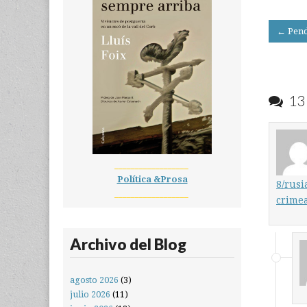
Post
← Pend
navigati
13 
__________________
Política &Prosa
8/rusi
__________________
crime
Archivo del Blog
agosto 2026
(3)
julio 2026
(11)