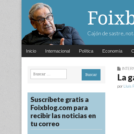
Foix
Cajón de sastre, not
Main
Skip
Inicio
Internacional
Política
Economía
C
menu
to
content
INTER
Buscar:
La g
por
Lluís 
Suscríbete gratis a
Foixblog.com para
recibir las noticias en
tu correo