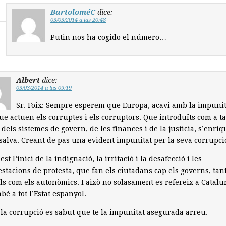
BartoloméC
dice:
03/03/2014 a las 20:48
Putin nos ha cogido el número…
Albert
dice:
03/03/2014 a las 09:19
Sr. Foix: Sempre esperem que Europa, acavi amb la impunit
e actuen els corruptes i els corruptors. Que introduïts com a ta
 dels sistemes de govern, de les finances i de la justicia, s’enri
alva. Creant de pas una evident impunitat per la seva corrupci
st l’inici de la indignació, la irritació i la desafecció i les
stacions de protesta, que fan els ciutadans cap els governs, tan
ls com els autonòmics. I això no solasament es refereix a Catalu
bé a tot l’Estat espanyol.
la corrupció es sabut que te la impunitat asegurada arreu.