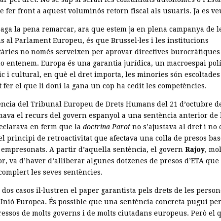
 fer front a aquest voluminós retorn fiscal als usuaris. Ja es ve
paga la pena remarcar, ara que estem ja en plena campanya de l
s al Parlament Europeu, és que Brussel·les i les institucions
àries no només serveixen per aprovar directives burocràtiques
no entenem. Europa és una garantia jurídica, un macroespai polí
 i cultural, en què el dret importa, les minories són escoltades
t fer el que li doni la gana un cop ha cedit les competències.
ència del Tribunal Europeu de Drets Humans del 21 d’octubre d
mava el recurs del govern espanyol a una sentència anterior de 
declarava en ferm que la
doctrina Parot
no s’ajustava al dret i no 
el principi de retroactivitat que afectava una colla de presos ba
 empresonats. A partir d’aquella sentència, el govern
Rajoy
, mol
or, va d’haver d’alliberar algunes dotzenes de presos d’ETA que 
complert les seves sentències.
dos casos il·lustren el paper garantista pels drets de les perso
 Unió Europea. És possible que una sentència concreta pugui pe
eressos de molts governs i de molts ciutadans europeus. Però el 