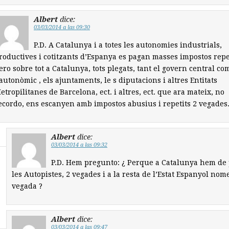
Albert
dice:
03/03/2014 a las 09:30
P.D. A Catalunya i a totes les autonomies industrials,
roductives i cotitzants d’Espanya es pagan masses impostos repet
ero sobre tot a Catalunya, tots plegats, tant el govern central co
’autonòmic , els ajuntaments, le s diputacions i altres Entitats
etropilitanes de Barcelona, ect. i altres, ect. que ara mateix, no
ecordo, ens escanyen amb impostos abusius i repetits 2 vegades
Albert
dice:
03/03/2014 a las 09:32
P.D. Hem pregunto: ¿ Perque a Catalunya hem de
les Autopistes, 2 vegades i a la resta de l’Estat Espanyol nom
vegada ?
Albert
dice:
03/03/2014 a las 09:47