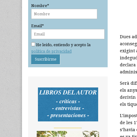
Nombre*
Email*
Dues ad
aconseg
He leído, entiendo y acepto la
exigint 
política de privacidad
indegud
declara 
adminis
Serà di
els anys
derivin 
els tiq
L’impos
de les 
_______________
s’havia 
es va ti