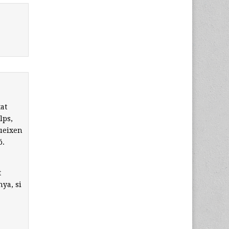
at
lps,
queixen
ó.
t
nya, si