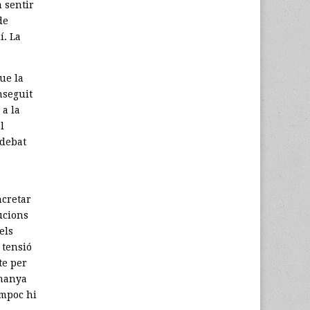
 sentir
de
í. La
ue la
nseguit
 a la
l
 debat
ncretar
tucions
els
 tensió
te per
emanya
ampoc hi