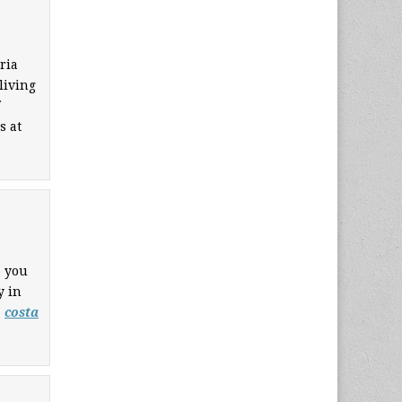
ria
living
s at
o you
y in
,
costa