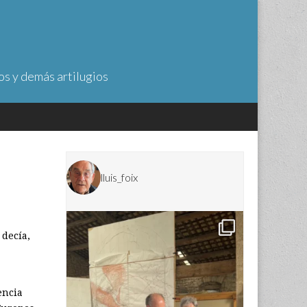
os y demás artilugios
lluis_foix
 decía,
encia