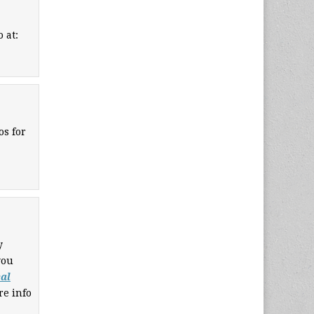
 at:
os for
y
you
eal
re info