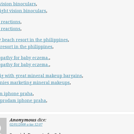
vision binoculars
,
ight vision binoculars
,
r reactions
,
r reactions
,
 beach resort in the philippines
,
resort in the philippines
,
pathy for baby eczema.
,
pathy for baby eczema.
,
ig with great mineral makeup bargains
,
nies marketing mineral makeups
,
m iphone praha
,
 prodam iphone praha
,
Anonymous
dice:
02/01/2008 a las 12:07