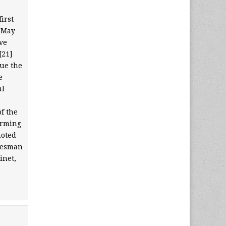
irst
n May
ve
[21]
cue the
e
al
f the
orming
moted
okesman
inet,