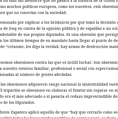
ca ha sido tan mediocre que no pasará a la historia de la Unión 
como muchos políticos europeos, como los nuestros, está obsesio
nes que no conectan con la sociedad.
esionado por explicar a los británicos por qué tomó la decisión d
ra de Iraq en contra de la opinión pública y de espaldas a un n
sdeñable de sus propios diputados. Es una obsesión que persig
n los últimos tiempos de su mandato hasta llegar al punto de d
 de “créanme, les digo la verdad, hay armas de destrucción mas
enemos obsesiones contra las que es inútil luchar. Son obsesio
 a nuestro entorno familiar, profesional o social con repercusio
ionadas al número de gentes afectadas.
las obsesiones adquieren rango nacional la siniestralidad suel
l tripartito se obsesionó en elaborar el Estatut sin reparar en si
do era el más adecuado o si pasaría el cedazo imprescindible de
o de los Diputados.
idente Zapatero aplicó aquello de que “hay que cerrarlo como sea