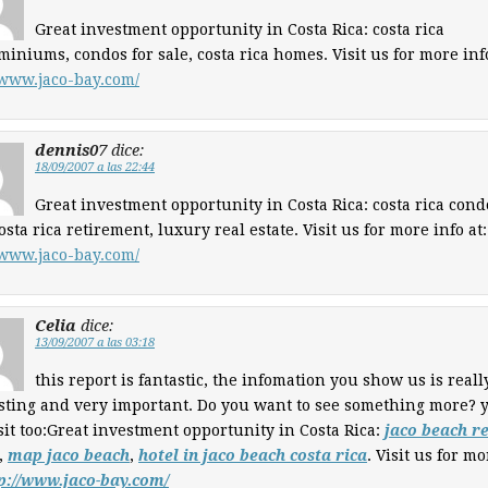
Great investment opportunity in Costa Rica: costa rica
iniums, condos for sale, costa rica homes. Visit us for more info
/www.jaco-bay.com/
dennis07
dice:
18/09/2007 a las 22:44
Great investment opportunity in Costa Rica: costa rica cond
costa rica retirement, luxury real estate. Visit us for more info at:
/www.jaco-bay.com/
Celia
dice:
13/09/2007 a las 03:18
this report is fantastic, the infomation you show us is reall
sting and very important. Do you want to see something more? 
sit too:Great investment opportunity in Costa Rica:
jaco beach r
,
map jaco beach
,
hotel in jaco beach costa rica
. Visit us for mo
p://www.jaco-bay.com/