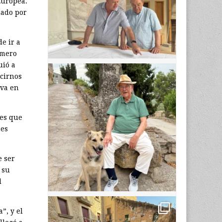
Europea.
nado por
e ir a
úmero
uió a
ecirnos
iva en
nes que
nes
e ser
 su
l
”, y el