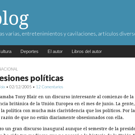
blog
as varias, entretenimientos y cavilaciones, artículos divers
ultura
Deportes
El autor
Libros del autor
NACIONAL
siones políticas
Foix
•
02/12/2005
•
12 Comentarios
lamaba Tony Blair en un discurso interesante al comienzo de la
ncia británica de la Unión Europea en el mes de junio. La gente,
la política con mucha más clarividencia que los políticos. Por la
a razón de que no están diariamente obsesionados con ella.
izo un gran discurso inaugural aunque el semestre de la presid