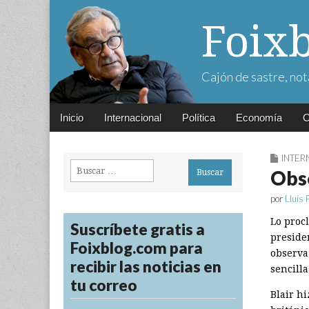
Foix
Cajón de sastre, not
Main
Skip
Inicio
Internacional
Política
Economía
C
menu
to
content
INTER
Buscar:
Obse
por
Lluís 
Lo proc
Suscríbete gratis a
preside
Foixblog.com para
observa 
recibir las noticias en
sencill
tu correo
Blair h