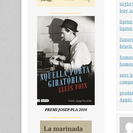
night 
buy, n
__________________
lipito
lipito
luxury
beach 
homeo
homeo
save b
compa
proda
Apple
PREMI JOSEP PLA 2016
__________________