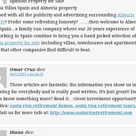
Spanish Property for Sale
a Villas Spain and Almeria property
ed with all the publicity and advertising surrounding
Almeria
rty
? Prefer some refreshing honesty? …….then welcome to Alme
 Spain , a family run company where our 20 years experience of 
rking in Spain combine to bring you a hand picked selection of
a property for sale
including villas, townhouses and apartment
 that other companies find difficult to beat.
Omar Cruz
dice:
04/12/2007 a las 04:59
These articles are fantastic; the information you show us is
sting for everybody and is really good written. It’s just great!! D
o know something more? Read it…:Great investment opportunit
Rica:
costa rica retirement homes
,
costa rica retirement tours
Visit us for more info at:
http://www.costarica4retirement.com
Diana
dice: