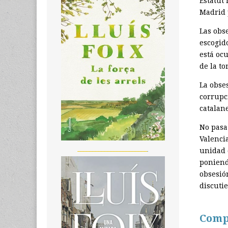
Estatut 
Madrid 
Las obs
escogid
está oc
de la to
La obse
corrupci
catalan
No pasa
Valenci
_______________________
unidad 
poniend
obsesió
discuti
Comp