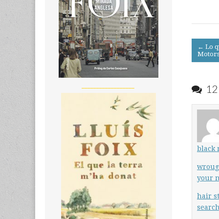
Post
← Lo q
Motor
navigati
__________________
12 
black
wroug
your n
hair s
search