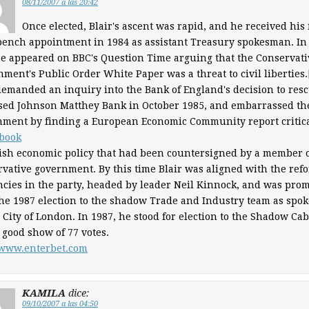
08/11/2007 a las 20:42
Once elected, Blair's ascent was rapid, and he received his f
bench appointment in 1984 as assistant Treasury spokesman. I
e appeared on BBC's Question Time arguing that the Conservati
ment's Public Order White Paper was a threat to civil liberties.
demanded an inquiry into the Bank of England's decision to res
sed Johnson Matthey Bank in October 1985, and embarrassed th
ment by finding a European Economic Community report critic
sbook
tish economic policy that had been countersigned by a member o
vative government. By this time Blair was aligned with the ref
cies in the party, headed by leader Neil Kinnock, and was pro
the 1987 election to the shadow Trade and Industry team as sp
 City of London. In 1987, he stood for election to the Shadow Cab
 good show of 77 votes.
/www.enterbet.com
KAMILA
dice:
09/10/2007 a las 04:50