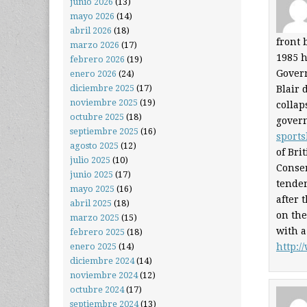
junio 2026
(13)
mayo 2026
(14)
abril 2026
(18)
front 
marzo 2026
(17)
1985 h
febrero 2026
(19)
Govern
enero 2026
(24)
diciembre 2025
(17)
Blair 
noviembre 2025
(19)
collap
octubre 2025
(18)
govern
septiembre 2025
(16)
sport
agosto 2025
(12)
of Bri
julio 2025
(10)
Conser
junio 2025
(17)
tenden
mayo 2025
(16)
after 
abril 2025
(18)
on the
marzo 2025
(15)
with a
febrero 2025
(18)
enero 2025
(14)
http:/
diciembre 2024
(14)
noviembre 2024
(12)
octubre 2024
(17)
septiembre 2024
(13)