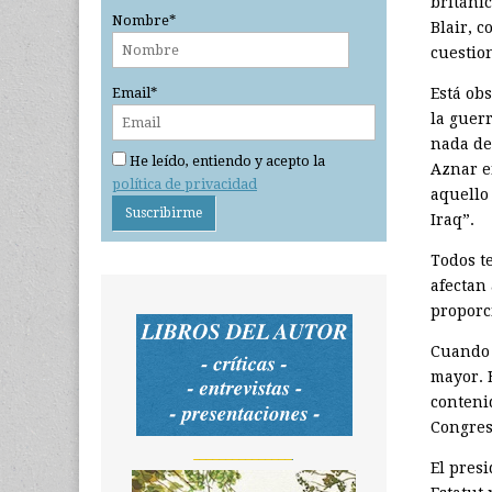
británi
Nombre*
Blair, 
cuestio
Está obs
Email*
la guer
nada de
He leído, entiendo y acepto la
Aznar e
política de privacidad
aquello
Iraq”.
Todos t
afectan
proporc
Cuando 
mayor. E
conteni
Congres
_______________
El pres