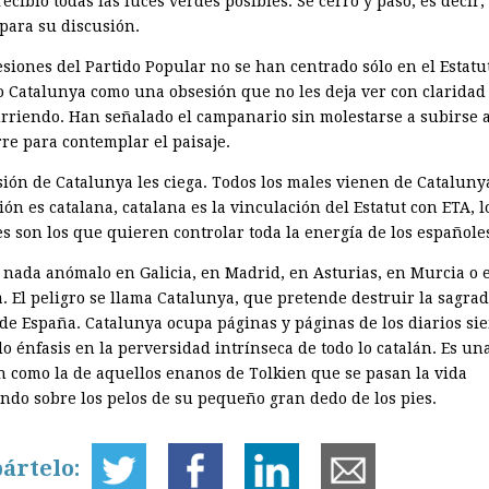
recibió todas las luces verdes posibles. Se cerró y pasó, es decir, 
para su discusión.
esiones del Partido Popular no se han centrado sólo en el Estatu
o Catalunya como una obsesión que no les deja ver con claridad
urriendo. Han señalado el campanario sin molestarse a subirse a 
rre para contemplar el paisaje.
sión de Catalunya les ciega. Todos los males vienen de Catalunya
ón es catalana, catalana es la vinculación del Estatut con ETA, l
es son los que quieren controlar toda la energía de los españole
 nada anómalo en Galicia, en Madrid, en Asturias, en Murcia o 
a. El peligro se llama Catalunya, que pretende destruir la sagra
de España. Catalunya ocupa páginas y páginas de los diarios si
o énfasis en la perversidad intrínseca de todo lo catalán. Es un
n como la de aquellos enanos de Tolkien que se pasan la vida
endo sobre los pelos de su pequeño gran dedo de los pies.
ártelo: