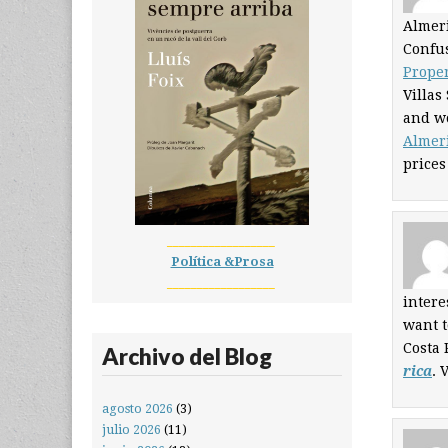
Almeri
Confus
Prope
Villas
and wo
Almeri
prices
__________________
Política &Prosa
__________________
intere
want t
Costa 
Archivo del Blog
rica
. 
agosto 2026
(3)
julio 2026
(11)