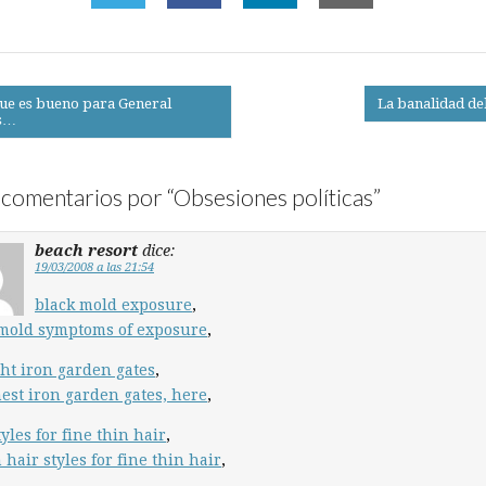
ue es bueno para General
La banalidad de
s…
on
comentarios por “
Obsesiones políticas
”
beach resort
dice:
19/03/2008 a las 21:54
black mold exposure
,
 mold symptoms of exposure
,
ht iron garden gates
,
est iron garden gates, here
,
tyles for fine thin hair
,
 hair styles for fine thin hair
,