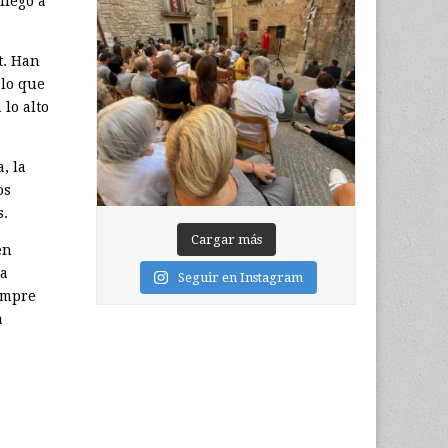
llegó a
t. Han
 lo que
lo alto
, la
os
s.
Cargar más
en
da
Seguir en Instagram
empre
a