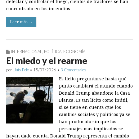
detectar y controlar el fuego, cientos de tractores se han
concentrado en los incendios…
Leer más →
INTERNACIONAL
,
POLÍTICA
,
ECONOMÍA
El miedo y el rearme
por
Lluís Foix
•
15/07/2026
•
3 Comentarios
Es lícito preguntarse hasta qué
punto cambiará el mundo cuando
Donald Trump abandone la Casa
Blanca. Es tan lícito como inútil,
si se tiene en cuenta que los
cambios sociales y políticos ya se
han producido sin que los
personajes más implicados se
hayan dado cuenta. Donald Trump representa el cambio