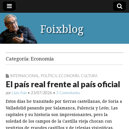
Foixblog
Categoría:
Economía
INTERNACIONAL
,
POLÍTICA
,
ECONOMÍA
,
CULTURA
El país real frente al país oficial
por
Lluís Foix
•
23/07/2026
•
3 Comentarios
Estos días he transitado por tierras castellanas, de Soria a
Valladolid pasando por Salamanca, Palencia y León. Las
capitales y su historia son impresionantes, pero la
soledad de los campos de la Castilla vieja chocan con
vestigios de grandes castillos y de iglesias visigóticas,