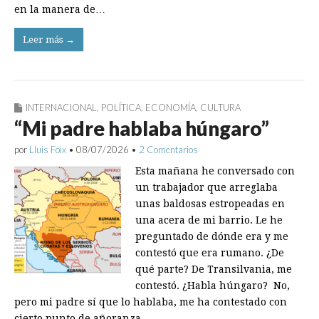
en la manera de…
Leer más →
INTERNACIONAL
,
POLÍTICA
,
ECONOMÍA
,
CULTURA
“Mi padre hablaba húngaro”
por
Lluís Foix
•
08/07/2026
•
2 Comentarios
Esta mañana he conversado con
un trabajador que arreglaba
unas baldosas estropeadas en
una acera de mi barrio. Le he
preguntado de dónde era y me
contestó que era rumano. ¿De
qué parte? De Transilvania, me
contestó. ¿Habla húngaro? No,
pero mi padre sí que lo hablaba, me ha contestado con
cierto punto de añoranza…