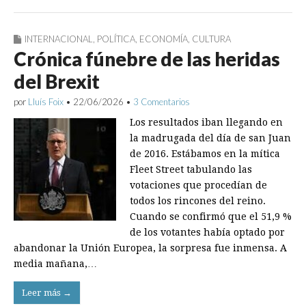
INTERNACIONAL
,
POLÍTICA
,
ECONOMÍA
,
CULTURA
Crónica fúnebre de las heridas
del Brexit
por
Lluís Foix
•
22/06/2026
•
3 Comentarios
Los resultados iban llegando en
la madrugada del día de san Juan
de 2016. Estábamos en la mítica
Fleet Street tabulando las
votaciones que procedían de
todos los rincones del reino.
Cuando se confirmó que el 51,9 %
de los votantes había optado por
abandonar la Unión Europea, la sorpresa fue inmensa. A
media mañana,…
Leer más →