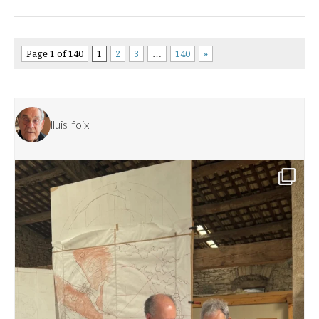
Page 1 of 140
1
2
3
…
140
»
lluis_foix