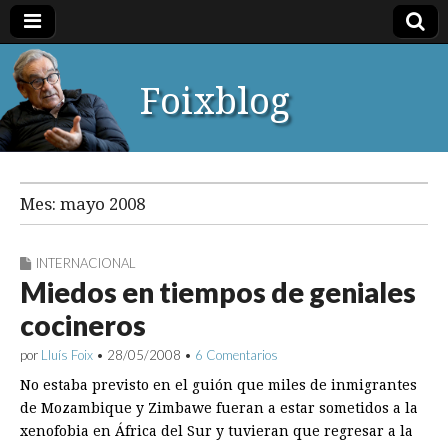
Foixblog
Mes:
mayo 2008
INTERNACIONAL
Miedos en tiempos de geniales
cocineros
por
Lluís Foix
•
28/05/2008
•
6 Comentarios
No estaba previsto en el guión que miles de inmigrantes
de Mozambique y Zimbawe fueran a estar sometidos a la
xenofobia en África del Sur y tuvieran que regresar a la