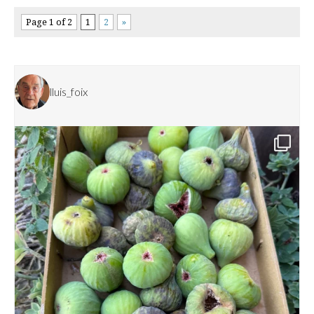
Page 1 of 2
1
2
»
lluis_foix