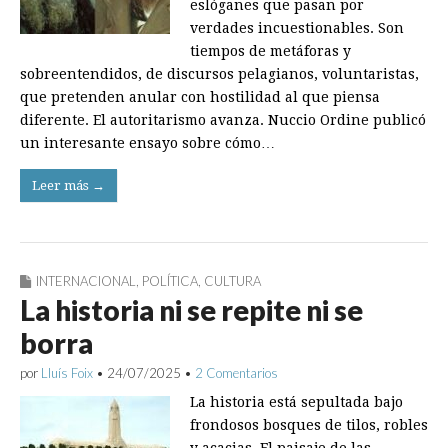
eslóganes que pasan por
verdades incuestionables. Son
tiempos de metáforas y
sobreentendidos, de discursos pelagianos, voluntaristas,
que pretenden anular con hostilidad al que piensa
diferente. El autoritarismo avanza. Nuccio Ordine publicó
un interesante ensayo sobre cómo…
Leer más →
INTERNACIONAL
,
POLÍTICA
,
CULTURA
La historia ni se repite ni se
borra
por
Lluís Foix
•
24/07/2025
•
2 Comentarios
La historia está sepultada bajo
frondosos bosques de tilos, robles