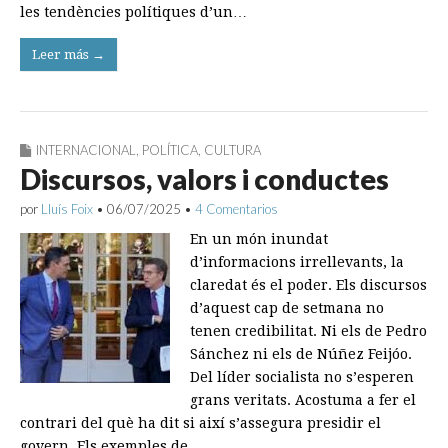
les tendències polítiques d’un…
Leer más →
INTERNACIONAL
,
POLÍTICA
,
CULTURA
Discursos, valors i conductes
por
Lluís Foix
•
06/07/2025
•
4 Comentarios
En un món inundat
d’informacions irrellevants, la
claredat és el poder. Els discursos
d’aquest cap de setmana no
tenen credibilitat. Ni els de Pedro
Sánchez ni els de Núñez Feijóo.
Del líder socialista no s’esperen
grans veritats. Acostuma a fer el
contrari del què ha dit si així s’assegura presidir el
govern. Els exemples de…