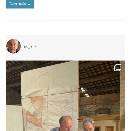
Leer más →
lluis_foix