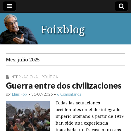
Foixblog
Mes:
julio 2025
INTERNACIONAL
,
POLÍTICA
Guerra entre dos civilizaciones
por
Lluís Foix
•
31/07/2025
•
6 Comentarios
Todas las actuaciones
occidentales en el desintegrado
imperio otomano a partir de 1919
han sido una experiencia
inacabada, un fracaso o un caos.