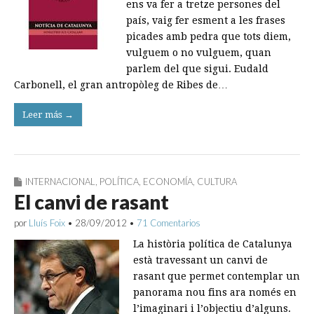
ens va fer a tretze persones del
país, vaig fer esment a les frases
picades amb pedra que tots diem,
vulguem o no vulguem, quan
parlem del que sigui. Eudald
Carbonell, el gran antropòleg de Ribes de…
Leer más →
INTERNACIONAL
,
POLÍTICA
,
ECONOMÍA
,
CULTURA
El canvi de rasant
por
Lluís Foix
•
28/09/2012
•
71 Comentarios
La història política de Catalunya
està travessant un canvi de
rasant que permet contemplar un
panorama nou fins ara només en
l’imaginari i l’objectiu d’alguns.