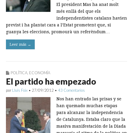
El president Mas ha anat molt
més enllà del que els
independentistes catalans havien
previst i ha plantat cara a l’Estat prometent que, si
guanya les eleccions, promourà un referèndum…
Leer más →
POLÍTICA
,
ECONOMÍA
El partido ha empezado
por
Lluís Foix
•
27/09/2012
•
43 Comentarios
Nos han entrado las prisas y se
han quemado muchas etapas
para alcanzar la independencia
de Catalunya. Estaba claro que la
masiva manifestación de la Diada