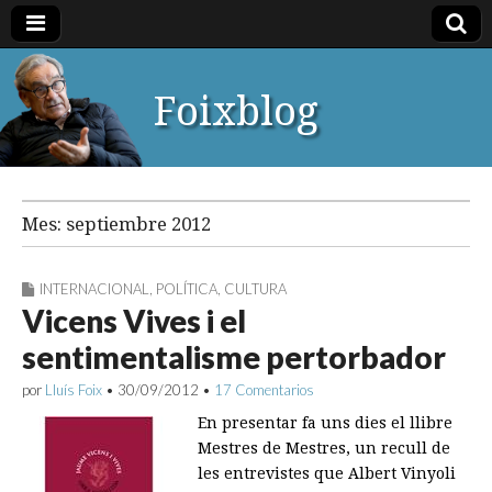
Foixblog
Mes:
septiembre 2012
INTERNACIONAL
,
POLÍTICA
,
CULTURA
Vicens Vives i el
sentimentalisme pertorbador
por
Lluís Foix
•
30/09/2012
•
17 Comentarios
En presentar fa uns dies el llibre
Mestres de Mestres, un recull de
les entrevistes que Albert Vinyoli