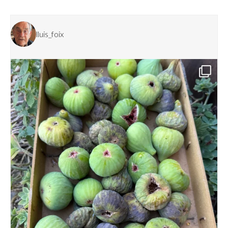
lluis_foix