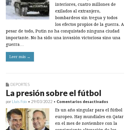
interiores, cuatro millones de
exilados al extranjero,
bombardeos sin tregua y todos
los efectos propios de la guerra. A
pesar de todo, Putin no ha conquistado ninguna ciudad
importante. No ha sido una invasión victoriosa sino una
guerra…
Leer más →
DEPORTES
La presión sobre el fútbol
en
por
Lluís Foix
•
29/03/2022
•
Comentarios desactivados
La
Es un año singular para el fútbol
presión
sobre
europeo. Hay mundiales en Qatar
el
en el mes de noviembre con la
fútbol