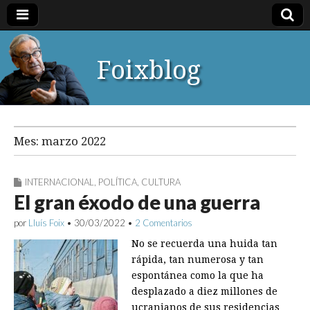
Foixblog
Mes:
marzo 2022
INTERNACIONAL
,
POLÍTICA
,
CULTURA
El gran éxodo de una guerra
por
Lluís Foix
•
30/03/2022
•
2 Comentarios
No se recuerda una huida tan
rápida, tan numerosa y tan
espontánea como la que ha
desplazado a diez millones de
ucranianos de sus residencias