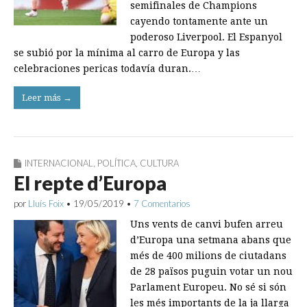
semifinales de Champions
cayendo tontamente ante un
poderoso Liverpool. El Espanyol
se subió por la mínima al carro de Europa y las
celebraciones pericas todavía duran.…
Leer más →
INTERNACIONAL
,
POLÍTICA
,
CULTURA
El repte d’Europa
por
Lluís Foix
•
19/05/2019
•
7 Comentarios
Uns vents de canvi bufen arreu
d’Europa una setmana abans que
més de 400 milions de ciutadans
de 28 països puguin votar un nou
Parlament Europeu. No sé si són
les més importants de la ja llarga