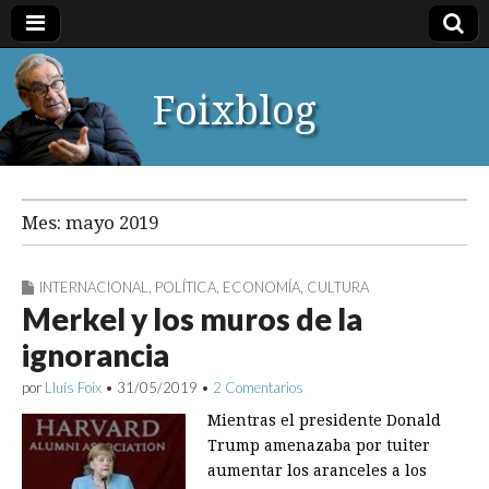
Foixblog
Mes:
mayo 2019
INTERNACIONAL
,
POLÍTICA
,
ECONOMÍA
,
CULTURA
Merkel y los muros de la
ignorancia
por
Lluís Foix
•
31/05/2019
•
2 Comentarios
Mientras el presidente Donald
Trump amenazaba por tuiter
aumentar los aranceles a los