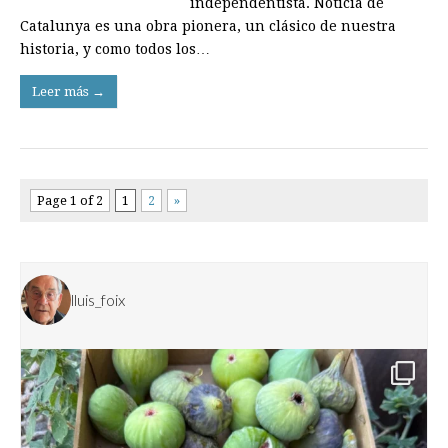
independentista. Notícia de
Catalunya es una obra pionera, un clásico de nuestra
historia, y como todos los…
Leer más →
Page 1 of 2
1
2
»
lluis_foix