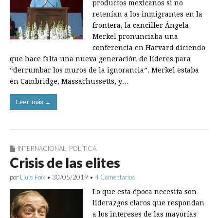
productos mexicanos si no
retenían a los inmigrantes en la
frontera, la canciller Ángela
Merkel pronunciaba una
conferencia en Harvard diciendo
que hace falta una nueva generación de líderes para
“derrumbar los muros de la ignorancia”. Merkel estaba
en Cambridge, Massachussetts, y…
Leer más →
INTERNACIONAL
,
POLÍTICA
Crisis de las elites
por
Lluís Foix
•
30/05/2019
•
4 Comentarios
Lo que esta época necesita son
liderazgos claros que respondan
a los intereses de las mayorías