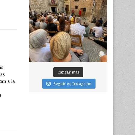
as
Cargar más
las
tan a la
Seguir en Instagram
e
s