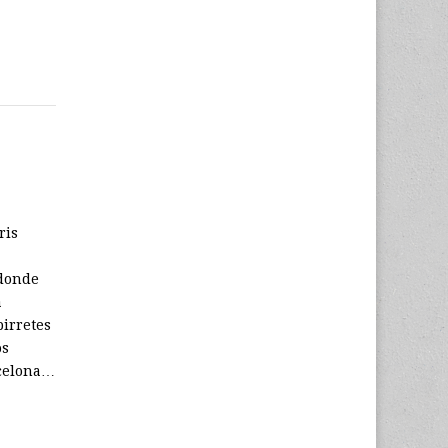
ris
 donde
a
birretes
os
rcelona…