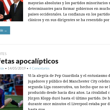
mayorías absolutas y los partidos minoritarios 
determinantes ­para formar gobiernos en much
países occidentales. La confianza en los partido
clásicos y en sus dirigentes se ha resentido po
ás →
RTES
etas apocalípticos
Foix
•
14/05/2019
•
4 Comentarios
Vi la alegría de Pep Guardiola y el entusiasmo d
jugadores y público del Manchester City celebr
segunda Liga consecutiva, un hecho que no se 
producido desde hacía diez años. La rivalidad 
Jürgen Klopp duró hasta el último partido. De 
durante once minutos el Liverpool estaba por d
hasta que,…