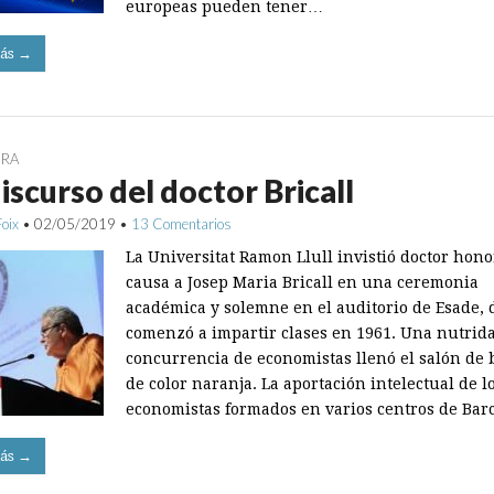
europeas pueden tener…
ás →
URA
iscurso del doctor Bricall
Foix
•
02/05/2019
•
13 Comentarios
La Universitat Ramon Llull invistió doctor hono
causa a Josep Maria Bricall en una ceremonia
académica y solemne en el auditorio de Esade,
comenzó a impartir clases en 1961. Una nutrid
concurrencia de economistas llenó el salón de 
de color naranja. La aportación intelectual de l
economistas formados en varios centros de Ba
ás →