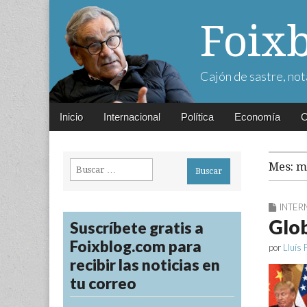
Foix
Cajón de sastre, not
Main
Skip
Inicio
Internacional
Política
Economía
C
menu
to
content
Buscar:
Mes:
m
INTER
Glob
Suscríbete gratis a
Foixblog.com para
por
Lluís 
recibir las noticias en
tu correo