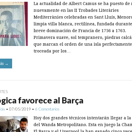
La actualidad de Albert Camus se ha puesto de 
nuevamente en las II Trobades Literàries
Mediterrànies celebradas en Sant Lluís, Menorc
limpia villa blanca, rectilínea, fundada durante
breve dominación de Francia de 1756 a 1763.
Primavera suave, sol tempranero, piedras calcá
que marcan el orden de una isla perfectamente
troceada por los…
ás →
RTES
ógica favorece al Barça
Foix
•
07/05/2019
•
6 Comentarios
Hoy dos grandes técnicos intentarán llegar a la 
del Wanda Metropolitano. Esta en juego la Cha
El Barça y el Liverpool la han ganado cinco vece