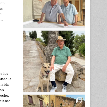
son
os
s
r…
e los
ando la
había
con
hecho,
elante