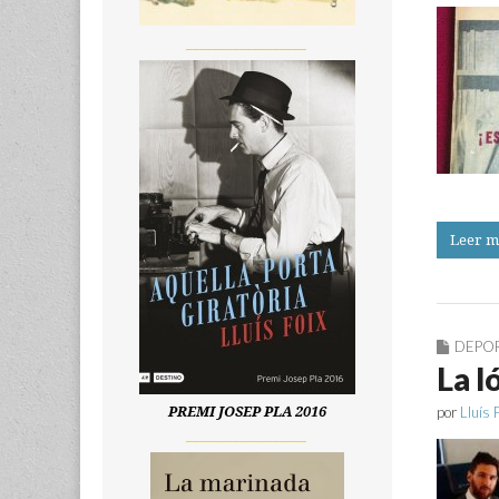
__________________
Leer m
DEPO
La l
por
Lluís 
PREMI JOSEP PLA 2016
__________________