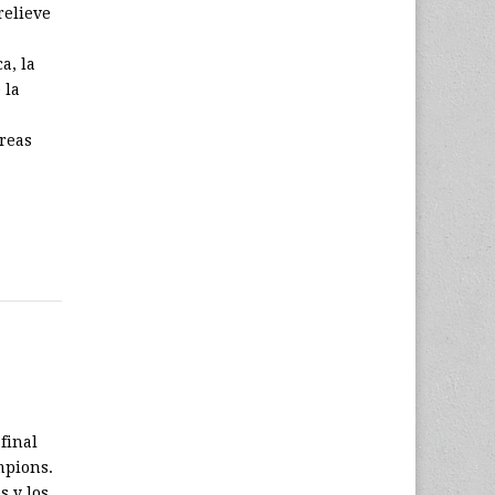
relieve
a, la
 la
reas
final
mpions.
s y los