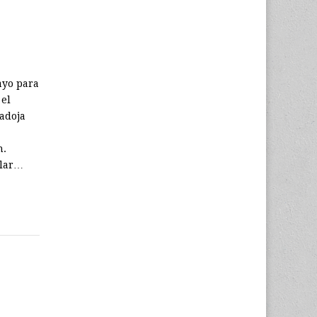
ayo para
 el
radoja
n.
ular…