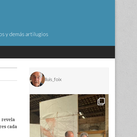
os y demás artilugios
lluis_foix
e revela
ores cada