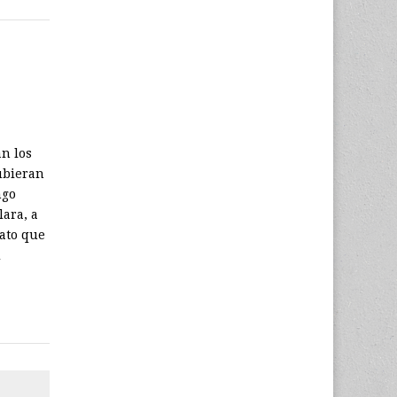
n los
hubieran
ngo
lara, a
ato que
…