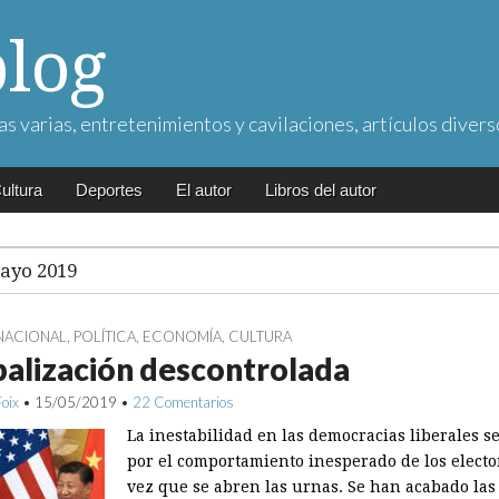
blog
as varias, entretenimientos y cavilaciones, artículos divers
ultura
Deportes
El autor
Libros del autor
ayo 2019
NACIONAL
,
POLÍTICA
,
ECONOMÍA
,
CULTURA
alización descontrolada
Foix
•
15/05/2019
•
22 Comentarios
La inestabilidad en las democracias liberales s
por el com­­por­tamiento inesperado de los elec­t
vez que se abren las ­urnas. Se han acabado las