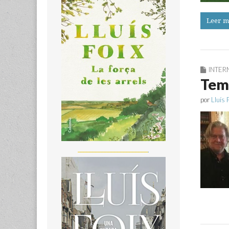
Leer m
INTER
Tem
por
Lluís 
_______________________