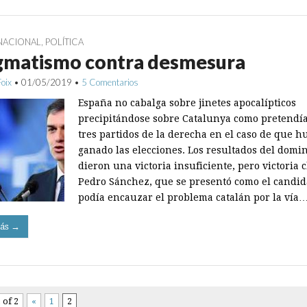
NACIONAL
,
POLÍTICA
gmatismo contra desmesura
Foix
•
01/05/2019
•
5 Comentarios
España no cabalga sobre jinetes apocalípticos
precipitándose sobre Catalunya como pretendía
tres partidos de la derecha en el caso de que 
ganado las elecciones. Los resultados del domi
dieron una victoria insuficiente, pero victoria c
Pedro Sánchez, que se presentó como el candid
podía encauzar el problema catalán por la vía
ás →
 of 2
«
1
2