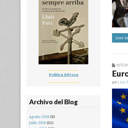
Leer m
INTER
__________________
Eur
Política &Prosa
__________________
por
Lluís 
Archivo del Blog
agosto 2026
(3)
julio 2026
(11)