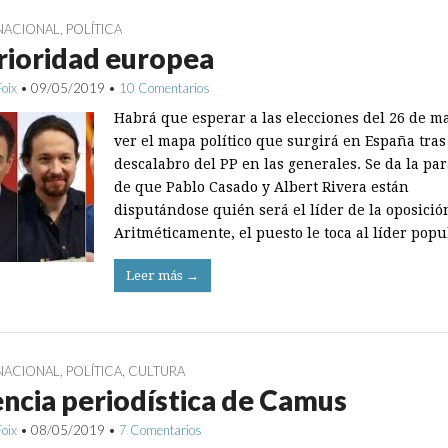
NACIONAL
,
POLÍTICA
rioridad europea
Foix
•
09/05/2019
•
10 Comentarios
Habrá que esperar a las elecciones del 26 de m
ver el mapa político que surgirá en España tras
descalabro del PP en las generales. Se da la pa
de que Pablo Casado y Albert Rivera están
disputándose quién será el líder de la oposició
Aritméticamente, el puesto le toca al líder pop
Leer más →
NACIONAL
,
POLÍTICA
,
CULTURA
ncia periodística de Camus
Foix
•
08/05/2019
•
7 Comentarios