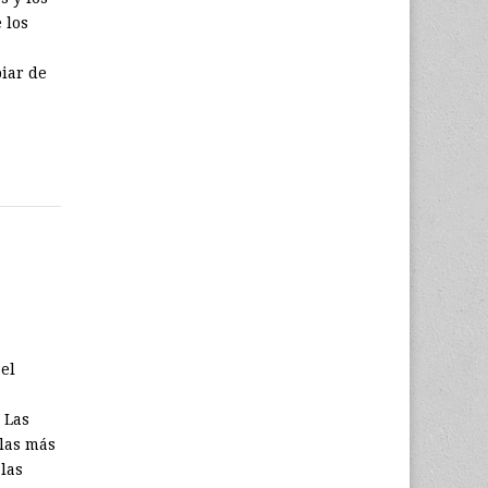
 los
iar de
el
 Las
las más
las