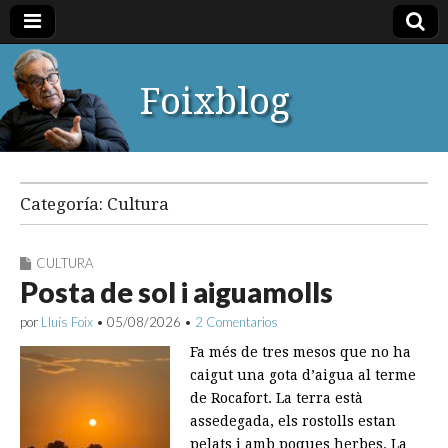
Foixblog
Categoría:
Cultura
CULTURA
Posta de sol i aiguamolls
por
Lluís Foix
•
05/08/2026
•
2 Comentarios
Fa més de tres mesos que no ha
caigut una gota d’aigua al terme
de Rocafort. La terra està
assedegada, els rostolls estan
pelats i amb poques herbes. La