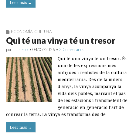
Leer más →
ECONOMÍA
,
CULTURA
Qui té una vinya té un tresor
por
Lluís Foix
•
04/07/2026
•
3 Comentarios
Qui té una vinya té un tresor. És
una de les expressions més
antigues i realistes de la cultura
mediterrània. Des de fa milers
d’anys, la vinya acompanya la
vida dels pobles, marcant el pas
de les estacions i transmetent de
generació en generació l’art de
conrear la terra. La vinya es transforma des de…
Leer más →