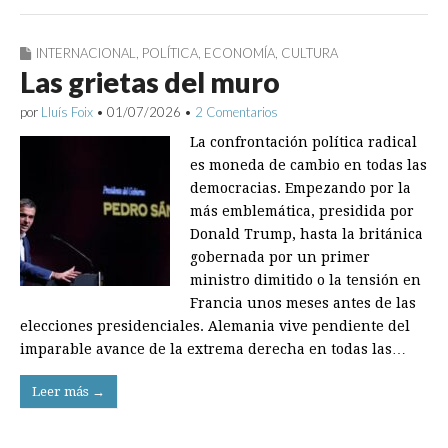
INTERNACIONAL
,
POLÍTICA
,
ECONOMÍA
,
CULTURA
Las grietas del muro
por
Lluís Foix
•
01/07/2026
•
2 Comentarios
La confrontación política radical
es moneda de cambio en todas las
democracias. Empezando por la
más emblemática, presidida por
Donald Trump, hasta la británica
gobernada por un primer
ministro dimitido o la tensión en
Francia unos meses antes de las
elecciones presidenciales. Alemania vive pendiente del
imparable avance de la extrema derecha en todas las…
Leer más →