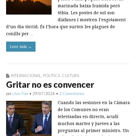
marinada baixa humida però
tèbia. Les postes de sol son
diàfanes i mostren l’esgotament
d’un dia tòrrid. És l’hora que surten les plagues de
conills per…
Leer más →
INTERNACIONAL
,
POLÍTICA
,
CULTURA
Gritar no es convencer
por
Lluís Foix
•
29/07/2026
•
2 Comentarios
Cuando las sesiones en la Cámara
de los Comunes no eran
televisadas en directo, acudí
muchos martes y jueves a las
preguntas al primer ministro. Un