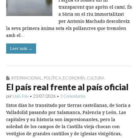
l’aigua és només un fil
transparent que aprèn el camí. És
a Sòria on el riu immortalitzat
per Antonio Machado descobreix
la seva primera ànima sota els pollancres que tremolen
amb el…
Leer más →
INTERNACIONAL
,
POLÍTICA
,
ECONOMÍA
,
CULTURA
El país real frente al país oficial
por
Lluís Foix
•
23/07/2026
•
3 Comentarios
Estos días he transitado por tierras castellanas, de Soria a
Valladolid pasando por Salamanca, Palencia y León. Las
capitales y su historia son impresionantes, pero la
soledad de los campos de la Castilla vieja chocan con
vestigios de grandes castillos y de iglesias visigóticas,