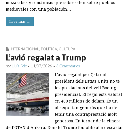
mozárabes y románicas que sobresalen sobre pueblos
medievales con una población…
Leer más →
INTERNACIONAL
,
POLÍTICA
,
CULTURA
L’avió regalat a Trump
por
Lluís Foix
•
11/07/2026
•
3 Comentarios
L’avió regalat per Qatar al
president dels Estats Units no té
les prestacions del vell Boeing
presidencial. El regal està valorat
en 400 milions de dòlars. És un
obsequi tan generós que ha de
tenir una contraprestació molt
generosa. En tornar de la cimera
de l’OTAN d’Ankara, Donald Trump fou obligat a descartar