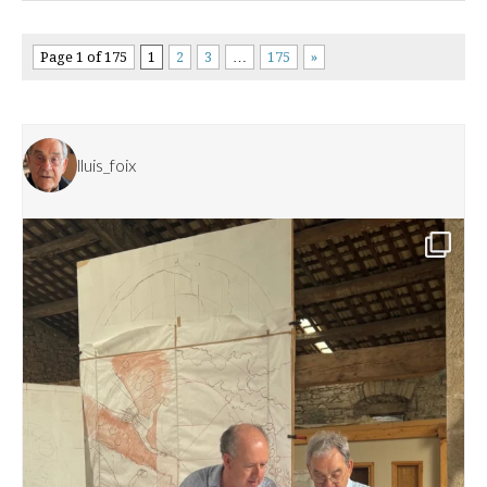
Page 1 of 175
1
2
3
…
175
»
lluis_foix