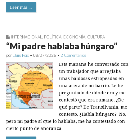
Leer más →
INTERNACIONAL
,
POLÍTICA
,
ECONOMÍA
,
CULTURA
“Mi padre hablaba húngaro”
por
Lluís Foix
•
08/07/2026
•
2 Comentarios
Esta mañana he conversado con
un trabajador que arreglaba
unas baldosas estropeadas en
una acera de mi barrio. Le he
preguntado de dónde era y me
contestó que era rumano. ¿De
qué parte? De Transilvania, me
contestó. ¿Habla húngaro? No,
pero mi padre sí que lo hablaba, me ha contestado con
cierto punto de añoranza…