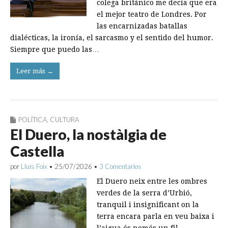
colega británico me decía que era
el mejor teatro de Londres. Por
las encarnizadas batallas
dialécticas, la ironía, el sarcasmo y el sentido del humor.
Siempre que puedo las…
Leer más →
POLÍTICA
,
CULTURA
El Duero, la nostàlgia de
Castella
por
Lluís Foix
•
25/07/2026
•
3 Comentarios
El Duero neix entre les ombres
verdes de la serra d’Urbió,
tranquil i insignificant on la
terra encara parla en veu baixa i