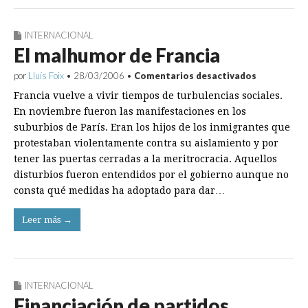
INTERNACIONAL
El malhumor de Francia
en
por
Lluís Foix
•
28/03/2006
•
Comentarios desactivados
El
Francia vuelve a vivir tiempos de turbulencias sociales.
malhumor
de
En noviembre fueron las manifestaciones en los
Francia
suburbios de París. Eran los hijos de los inmigrantes que
protestaban violentamente contra su aislamiento y por
tener las puertas cerradas a la meritrocracia. Aquellos
disturbios fueron entendidos por el gobierno aunque no
consta qué medidas ha adoptado para dar…
Leer más →
INTERNACIONAL
Financiación de partidos