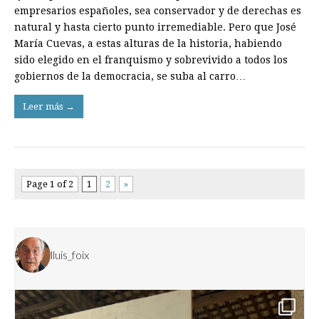
adentra
empresarios españoles, sea conservador y de derechas es
en
natural y hasta cierto punto irremediable. Pero que José
la
caverna
María Cuevas, a estas alturas de la historia, habiendo
sido elegido en el franquismo y sobrevivido a todos los
gobiernos de la democracia, se suba al carro…
Leer más →
Page 1 of 2
1
2
»
lluis_foix