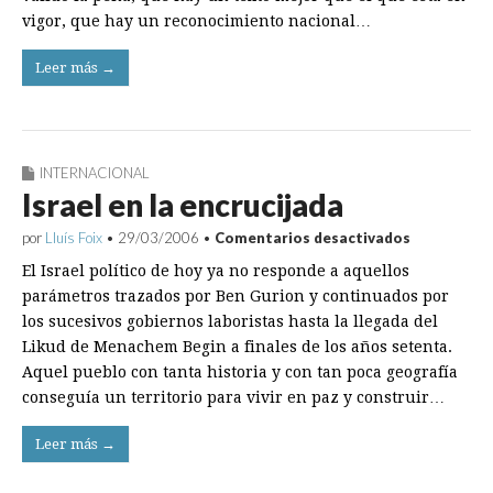
vigor, que hay un reconocimiento nacional…
Leer más →
INTERNACIONAL
Israel en la encrucijada
en
por
Lluís Foix
•
29/03/2006
•
Comentarios desactivados
Israel
El Israel político de hoy ya no responde a aquellos
en
la
parámetros trazados por Ben Gurion y continuados por
encrucijada
los sucesivos gobiernos laboristas hasta la llegada del
Likud de Menachem Begin a finales de los años setenta.
Aquel pueblo con tanta historia y con tan poca geografía
conseguía un territorio para vivir en paz y construir…
Leer más →