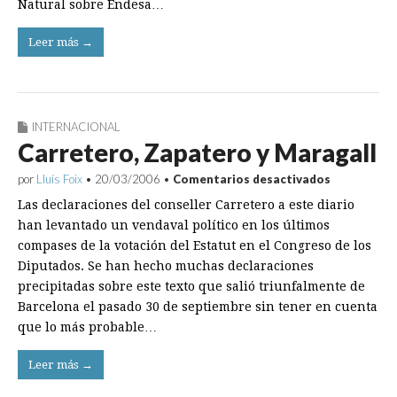
Natural sobre Endesa…
Leer más →
INTERNACIONAL
Carretero, Zapatero y Maragall
en
por
Lluís Foix
•
20/03/2006
•
Comentarios desactivados
Carretero,
Las declaraciones del conseller Carretero a este diario
Zapatero
y
han levantado un vendaval político en los últimos
Maragall
compases de la votación del Estatut en el Congreso de los
Diputados. Se han hecho muchas declaraciones
precipitadas sobre este texto que salió triunfalmente de
Barcelona el pasado 30 de septiembre sin tener en cuenta
que lo más probable…
Leer más →