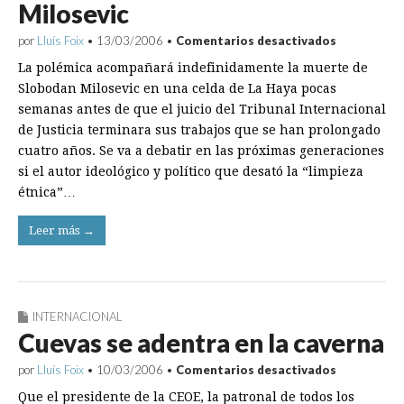
Milosevic
en
por
Lluís Foix
•
13/03/2006
•
Comentarios desactivados
La
La polémica acompañará indefinidamente la muerte de
polémica
perseguirá
Slobodan Milosevic en una celda de La Haya pocas
a
semanas antes de que el juicio del Tribunal Internacional
Milosevic
de Justicia terminara sus trabajos que se han prolongado
cuatro años. Se va a debatir en las próximas generaciones
si el autor ideológico y político que desató la “limpieza
étnica”…
Leer más →
INTERNACIONAL
Cuevas se adentra en la caverna
en
por
Lluís Foix
•
10/03/2006
•
Comentarios desactivados
Cuevas
Que el presidente de la CEOE, la patronal de todos los
se