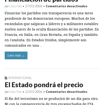
en
por
Lluís Foix
•
27/03/2006
•
Comentarios desactivados
Financiaci
Financiar los partidos con transparencia es una tarea
de
partidos
pendiente de las democracias europeas. Muchos de los
escándalos que salpican a líderes y a militantes notables
suelen nacer de la oculta financiación de los partidos. En
Francia, en Italia, en Gran Bretaña, en España y también
en Cataluña. En Estados Unidos, simplemente son
comunicados en una…
Leer más →
INTERNACIONAL
El Estado pondrá el precio
en
por
Lluís Foix
•
22/03/2006
•
Comentarios desactivados
El
El fin del terrorismo no se producirá de un día para otro.
Estado
pondrá
Ni con la comparecencia de tres encapuchados de ETA