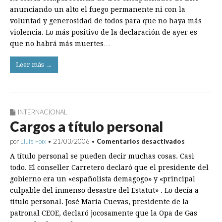
el
anunciando un alto el fuego permanente ni con la
precio
voluntad y generosidad de todos para que no haya más
violencia. Lo más positivo de la declaración de ayer es
que no habrá más muertes…
Leer más →
INTERNACIONAL
Cargos a título personal
en
por
Lluís Foix
•
21/03/2006
•
Comentarios desactivados
Cargos
A título personal se pueden decir muchas cosas. Casi
a
título
todo. El conseller Carretero declaró que el presidente del
personal
gobierno era un «españolista demagogo» y «principal
culpable del inmenso desastre del Estatut» . Lo decía a
título personal. José María Cuevas, presidente de la
patronal CEOE, declaró jocosamente que la Opa de Gas