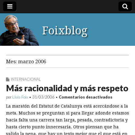
Foixblog
Mes:
marzo 2006
INTERNACIONAL
Más racionalidad y más respeto
en
por
Lluís Foix
•
31/03/2006
•
Comentarios desactivados
Más
La maratón del Estatut de Catalunya está acercándose a la
racionalida
y
meta. Muchos se preguntan si para llegar adonde estamos
más
hacía falta una carrera tan larga, pesada, contradictoria y
respeto
hasta cierto punto innecesaria. Otros piensan que ha
valido la pena, que hay un texto mejor que el que está en