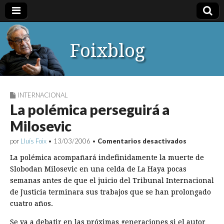
Foixblog
INTERNACIONAL
La polémica perseguirá a
Milosevic
en
por
Lluís Foix
•
13/03/2006
•
Comentarios desactivados
La
polémica
La polémica acompañará indefinidamente la muerte de
perseguirá
Slobodan Milosevic en una celda de La Haya pocas
a
semanas antes de que el juicio del Tribunal Internacional
Milosevic
de Justicia terminara sus trabajos que se han prolongado
cuatro años.
Se va a debatir en las próximas generaciones si el autor