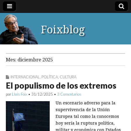
Foixblog
Mes:
diciembre 2025
INTERNACIONAL
,
POLÍTICA
,
CULTURA
El populismo de los extremos
por
Lluís Foix
•
31/12/2025
•
3 Comentarios
Un escenario adverso para la
supervivencia de la Unión
Europea tal como la conocemos
hoy sería la ruptura política,
militar y económica con Estados