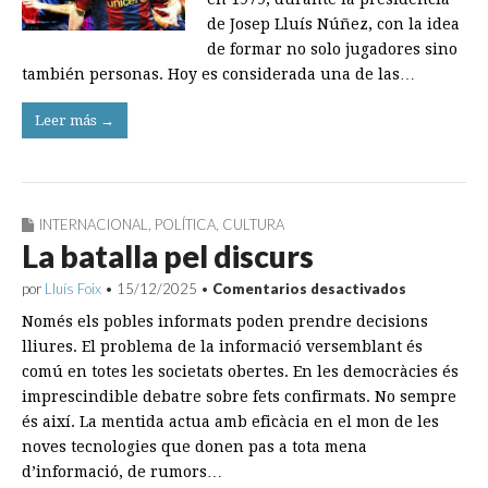
de Josep Lluís Núñez, con la idea
de formar no solo jugadores sino
también personas. Hoy es considerada una de las…
Leer más →
INTERNACIONAL
,
POLÍTICA
,
CULTURA
La batalla pel discurs
en
por
Lluís Foix
•
15/12/2025
•
Comentarios desactivados
La
Només els pobles informats poden prendre decisions
batalla
pel
lliures. El problema de la informació versemblant és
discurs
comú en totes les societats obertes. En les democràcies és
imprescindible debatre sobre fets confirmats. No sempre
és així. La mentida actua amb eficàcia en el mon de les
noves tecnologies que donen pas a tota mena
d’informació, de rumors…