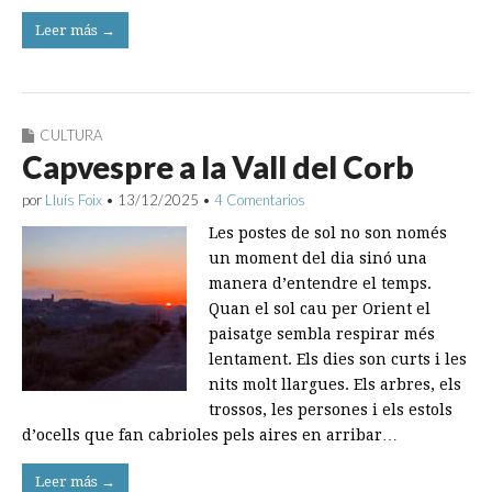
Leer más →
CULTURA
Capvespre a la Vall del Corb
por
Lluís Foix
•
13/12/2025
•
4 Comentarios
Les postes de sol no son només
un moment del dia sinó una
manera d’entendre el temps.
Quan el sol cau per Orient el
paisatge sembla respirar més
lentament. Els dies son curts i les
nits molt llargues. Els arbres, els
trossos, les persones i els estols
d’ocells que fan cabrioles pels aires en arribar…
Leer más →