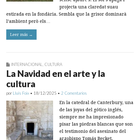
projecta una claredat suau
estirada en la fondària. Sembla que la grisor dominarà
l’ambient però els…
Leer más →
INTERNACIONAL
,
CULTURA
La Navidad en el arte y la
cultura
por
Lluís Foix
•
18/12/2025
•
2 Comentarios
En la catedral de Canterbury, una
de las joyas del gótico inglés,
siempre me ha impresionado
pisar las piedras blancas que son
el testimonio del asesinato del
arzobispo Tomás Becket,