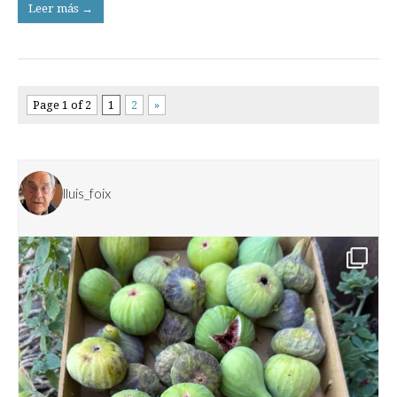
Leer más →
Page 1 of 2
1
2
»
lluis_foix