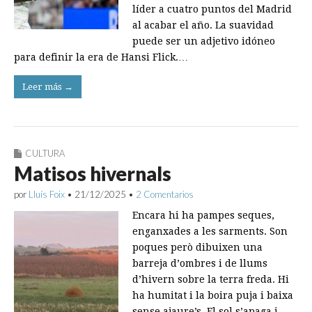
líder a cuatro puntos del Madrid
al acabar el año. La suavidad
puede ser un adjetivo idóneo
para definir la era de Hansi Flick.…
Leer más →
CULTURA
Matisos hivernals
por
Lluís Foix
•
21/12/2025
•
2 Comentarios
Encara hi ha pampes seques,
enganxades a les sarments. Son
poques però dibuixen una
barreja d’ombres i de llums
d’hivern sobre la terra freda. Hi
ha humitat i la boira puja i baixa
sense ajaure’s. El sol s’apaga i