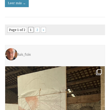
Leer más →
Page 1 of 2
1
2
»
lluis_foix