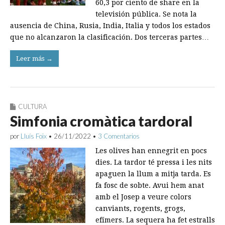
60,3 por ciento de share en la
televisión pública. Se nota la
ausencia de China, Rusia, India, Italia y todos los estados
que no alcanzaron la clasificación. Dos terceras partes…
Leer más →
CULTURA
Simfonia cromàtica tardoral
por
Lluís Foix
•
26/11/2022
•
3 Comentarios
Les olives han ennegrit en pocs
dies. La tardor té pressa i les nits
apaguen la llum a mitja tarda. Es
fa fosc de sobte. Avui hem anat
amb el Josep a veure colors
canviants, rogents, grogs,
efímers. La sequera ha fet estralls