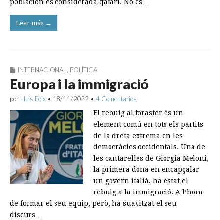
población es considerada qatarí. No es…
Leer más →
INTERNACIONAL
,
POLÍTICA
Europa i la immigració
por
Lluís Foix
•
18/11/2022
•
4 Comentarios
El rebuig al foraster és un
element comú en tots els partits
de la dreta extrema en les
democràcies occidentals. Una de
les cantarelles de Giorgia Meloni,
la primera dona en encapçalar
un govern italià, ha estat el
rebuig a la immigració. A l’hora
de formar el seu equip, però, ha suavitzat el seu
discurs…