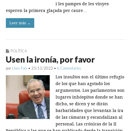
i les pampes de les vinyes
esperen la primera glaçada per caure…
Leer más →
POLÍTICA
Usen la ironía, por favor
por
Lluís Foix
•
25/11/2022
•
6 Comentarios
Los insultos son el último refugio
de los que han agotado los
argumentos. Los parlamentos son
lugares inhóspitos donde se han
dicho, se dicen y se dirán
barbaridades que levantan la ira
de las cámaras y escandalizan al
personal. Las crónicas de la II
República y las que se han publicado desde la transición