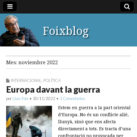
Foixblog
Mes:
noviembre 2022
INTERNACIONAL
,
POLÍTICA
Europa davant la guerra
por
Lluís Foix
•
30/11/2022
•
3 Comentarios
Estem en guerra a la part oriental
d’Europa. No és un conflicte aliè,
llunyà, sinó que ens afecta
directament a tots. Es tracta d’una
confrontació no provocada per