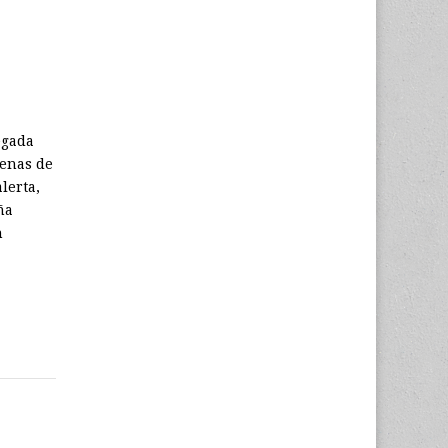
egada
cenas de
lerta,
ña
n