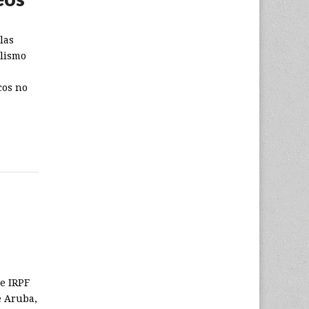
las
alismo
cos no
e IRPF
e Aruba,