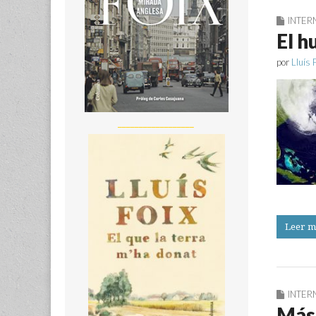
INTER
El h
por
Lluís 
__________________
Leer m
INTER
Más 