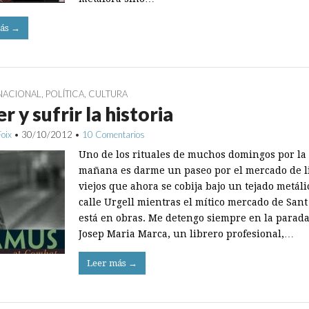
ás →
NACIONAL
,
POLÍTICA
,
CULTURA
r y sufrir la historia
Foix
•
30/10/2012
•
10 Comentarios
Uno de los rituales de muchos domingos por la
mañana es darme un paseo por el mercado de l
viejos que ahora se cobija bajo un tejado metáli
calle Urgell mientras el mítico mercado de San
está en obras. Me detengo siempre en la parad
Josep Maria Marca, un librero profesional,…
Leer más →