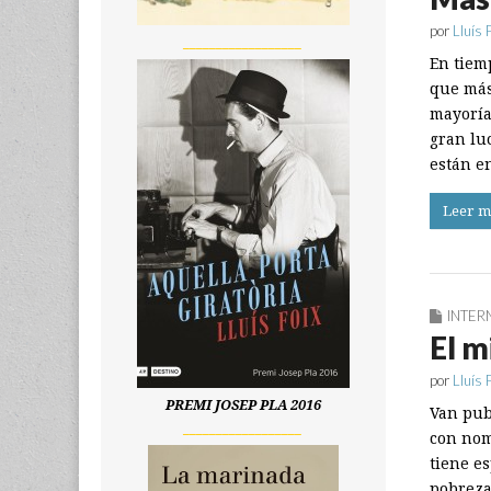
por
Lluís 
__________________
En tiemp
que más
mayoría
gran lu
están e
Leer m
INTER
El m
por
Lluís 
PREMI JOSEP PLA 2016
Van pub
__________________
con nom
tiene e
pobreza 