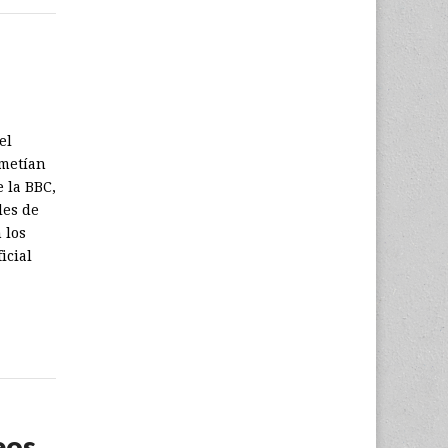
el
ometían
 la BBC,
les de
 los
icial
eos