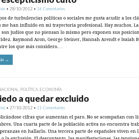
Foix
•
28/10/2012
•
26 Comentarios
os de turbulencias políticas o sociales me gusta acudir a los clá
 me han influido en mi trayectoria profesional. Hay muchos. La
 son judíos que no piensan lo mismo pero exponen sus posicio
cidez. Raymond Aron, George Steiner, Hannah Arendt e Isaiah B
ntre los que más considero.…
ás →
NACIONAL
,
POLÍTICA
,
ECONOMÍA
iedo a quedar excluido
Foix
•
27/10/2012
•
21 Comentarios
licándose cifras que aumentan el paro. No se acompañan con li
bres. Una cuarta parte de la población activa no encuentra trab
speranzas en hallarlo. Una tercera parte de españoles viven en l
o la exclusión. El descontento, las manifestaciones, las tension