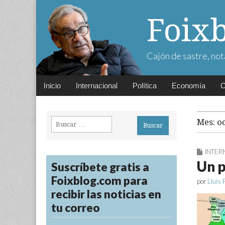
Foix
Cajón de sastre, not
Main
Skip
Inicio
Internacional
Política
Economía
C
menu
to
content
Buscar:
Mes:
o
INTER
Un p
Suscríbete gratis a
Foixblog.com para
por
Lluís 
recibir las noticias en
tu correo