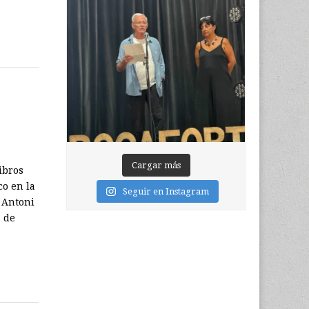
Cargar más
ibros
co en la
Seguir en Instagram
t Antoni
a de