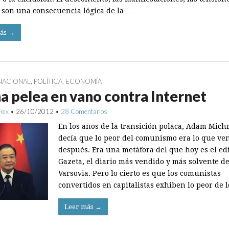
s son una consecuencia lógica de la…
ás →
NACIONAL
,
POLÍTICA
,
ECONOMÍA
a pelea en vano contra Internet
Foix
•
26/10/2012
•
28 Comentarios
En los años de la transición polaca, Adam Mich
decía que lo peor del comunismo era lo que ve
después. Era una metáfora del que hoy es el ed
Gazeta, el diario más vendido y más solvente d
Varsovia. Pero lo cierto es que los comunistas
convertidos en capitalistas exhiben lo peor de 
Leer más →