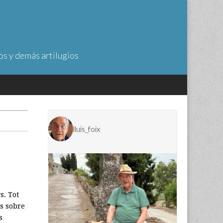
os y demás artilugios
lluis_foix
s. Tot
ns sobre
s