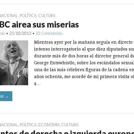
NACIONAL
,
POLÍTICA
,
CULTURA
BC airea sus miserias
Foix
•
25/10/2012
•
20 Comentarios
Mientras ayer por la mañana seguía en directo 
intenso interrogatorio al que diez diputados s
durante más de dos horas al director general de
George Entswhistle, sobre los escándalos sexua
una de las más célebres figuras de la cadena en
años ochenta, me acordé de mi primera visita of
a…
ás →
NACIONAL
,
POLÍTICA
,
ECONOMÍA
,
CULTURA
intos de derecha e izquierda europ