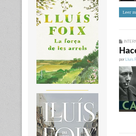
Leer m
INTER
Hace
por
Lluís 
_______________________