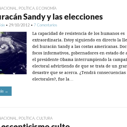
NACIONAL
,
POLÍTICA
,
ECONOMÍA
uracán Sandy y las elecciones
Foix
•
29/10/2012
•
7 Comentarios
La capacidad de resistencia de los humanos es
extraordinaria. Estoy siguiendo en directo la ll
del huracán Sandy a las costas americanas. Do
focos informativos, gobernadores en estado de a
el presidente Obama interrumpiendo la campa
electoral advirtiendo de que se trata de un gra
desastre que se acerca. ¿Tendrá consecuencias
electorales?, fue la…
ás →
NACIONAL
,
POLÍTICA
,
CULTURA
escepticismo culto