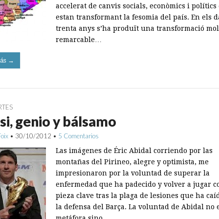
accelerat de canvis socials, econòmics i polítics
estan transformant la fesomia del país. En els 
trenta anys s’ha produït una transformació mol
remarcable…
ás →
RTES
i, genio y bálsamo
Foix
•
30/10/2012
•
5 Comentarios
Las imágenes de Éric Abidal corriendo por las
montañas del Pirineo, alegre y optimista, me
impresionaron por la voluntad de superar la
enfermedad que ha padecido y volver a jugar 
pieza clave tras la plaga de lesiones que ha caí
la defensa del Barça. La voluntad de Abidal no 
metáfora sino…