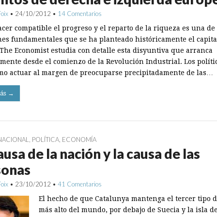
Foix
•
24/10/2012
•
14 Comentarios
cer compatible el progreso y el reparto de la riqueza es una de 
nes fundamentales que se ha planteado históricamente el capit
. The Economist estudia con detalle esta disyuntiva que arranca
amente desde el comienzo de la Revolución Industrial. Los políti
mo actuar al margen de preocuparse precipitadamente de las…
ás →
NACIONAL
,
POLÍTICA
,
ECONOMÍA
ausa de la nación y la causa de las
sonas
Foix
•
23/10/2012
•
41 Comentarios
El hecho de que Catalunya mantenga el tercer tipo d
más alto del mundo, por debajo de Suecia y la isla d