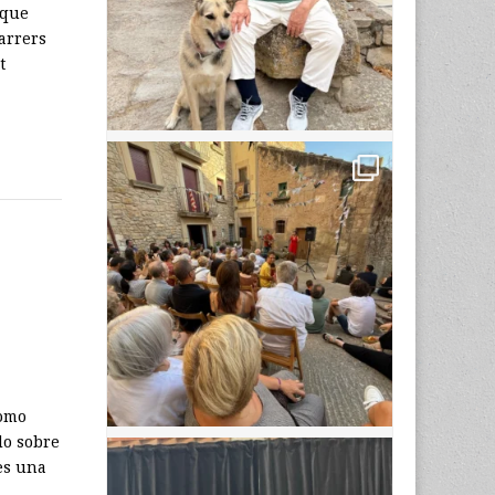
 que
darrers
t
como
do sobre
es una