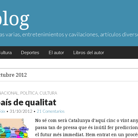
blog
as varias, entretenimientos y cavilaciones, artículos divers
ultura
Deportes
El autor
Libros del autor
ctubre 2012
NACIONAL
,
POLÍTICA
,
CULTURA
aís de qualitat
Foix
•
31/10/2012
•
21 Comentarios
No sé com serà Catalunya d’aquí cinc o vint any
passa tan de pressa que és inútil fer prediccio
el futur més immediat. Hem entrat en un procé