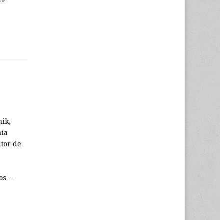
nik,
nía
itor de
e
los…