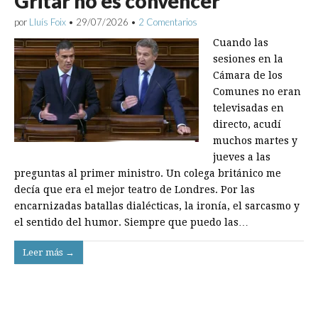
Gritar no es convencer
por
Lluís Foix
•
29/07/2026
•
2 Comentarios
Cuando las
sesiones en la
Cámara de los
Comunes no eran
televisadas en
directo, acudí
muchos martes y
jueves a las
preguntas al primer ministro. Un colega británico me
decía que era el mejor teatro de Londres. Por las
encarnizadas batallas dialécticas, la ironía, el sarcasmo y
el sentido del humor. Siempre que puedo las…
Leer más →