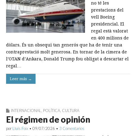
no té les
prestacions del
vell Boeing
presidencial. El
regal està valorat
en 400 milions de
dòlars. És un obsequi tan generós que ha de tenir una
contraprestació molt generosa. En tornar de la cimera de
l’OTAN d’Ankara, Donald Trump fou obligat a descartar el
regal…
Leer más →
INTERNACIONAL
,
POLÍTICA
,
CULTURA
El régimen de opinión
por
Lluís Foix
•
09/07/2026
•
3 Comentarios