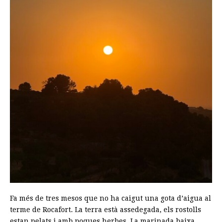
Fa més de tres mesos que no ha caigut una gota d’aigua al
terme de Rocafort. La terra està assedegada, els rostolls
estan pelats i amb poques herbes. La marinada baixa