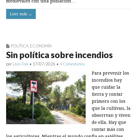
medievales con una población…
Leer más →
POLÍTICA
,
ECONOMÍA
Sin política sobre incendios
por
Lluís Foix
•
17/07/2026
•
4 Comentarios
Para prevenir los
incendios hay
que cuidar la
tierra y contar
primero con los
que la cultivan, la
obserrvan y viven
de ella. Hay que
contar más con
los agricultores. Mientras el mundo confía en satélites,