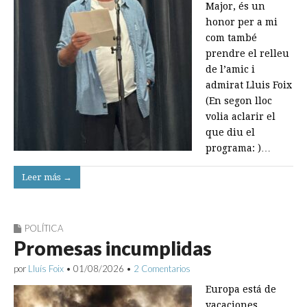
Major, és un
honor per a mi
com també
prendre el relleu
de l’amic i
admirat Lluis Foix
(En segon lloc
volia aclarir el
que diu el
programa: )…
Leer más →
POLÍTICA
Promesas incumplidas
por
Lluís Foix
•
01/08/2026
•
2 Comentarios
Europa está de
vacaciones