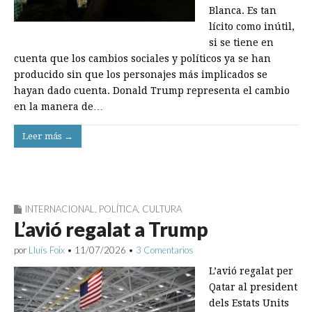
Blanca. Es tan
lícito como inútil,
si se tiene en
cuenta que los cambios sociales y políticos ya se han
producido sin que los personajes más implicados se
hayan dado cuenta. Donald Trump representa el cambio
en la manera de…
Leer más →
INTERNACIONAL
,
POLÍTICA
,
CULTURA
L’avió regalat a Trump
por
Lluís Foix
•
11/07/2026
•
3 Comentarios
L’avió regalat per
Qatar al president
dels Estats Units