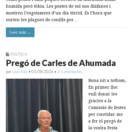
humida però tèbia. Les postes de sol son diàfanes i
mostren l’esgotament d’un dia tòrrid. És l’hora que
surten les plagues de conills per…
Leer más →
POLÍTICA
Pregó de Carles de Ahumada
por
Lluís Foix
•
01/08/2026
•
2 Comentarios
Bona nit a tothom,
En primer lloc
vull donar les
gràcies a la
Comissió de festes
per convidar-me
a fer el pregó de
la vostra Festa