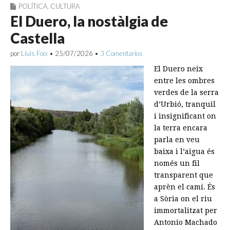
POLÍTICA
,
CULTURA
El Duero, la nostàlgia de
Castella
por
Lluís Foix
•
25/07/2026
•
3 Comentarios
El Duero neix
entre les ombres
verdes de la serra
d’Urbió, tranquil
i insignificant on
la terra encara
parla en veu
baixa i l’aigua és
només un fil
transparent que
aprèn el camí. És
a Sòria on el riu
immortalitzat per
Antonio Machado