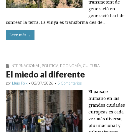
transmetent de
generació en
generació l’art de
conrear la terra. La vinya es transforma des de…
Leer más →
INTERNACIONAL
,
POLÍTICA
,
ECONOMÍA
,
CULTURA
El miedo al diferente
por
Lluís Foix
•
02/07/2026
•
5 Comentarios
El paisaje
humano en las
grandes ciudades
europeas es cada
vez más diverso,
plurinacional y