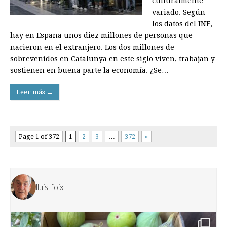
culturalmente
variado. Según
los datos del INE,
hay en España unos diez millones de personas que
nacieron en el extranjero. Los dos millones de
sobrevenidos en Catalunya en este siglo viven, trabajan y
sostienen en buena parte la economía. ¿Se…
Leer más →
Page 1 of 372
1
2
3
…
372
»
lluis_foix