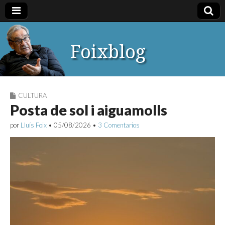
Foixblog
CULTURA
Posta de sol i aiguamolls
por
Lluís Foix
•
05/08/2026
•
3 Comentarios