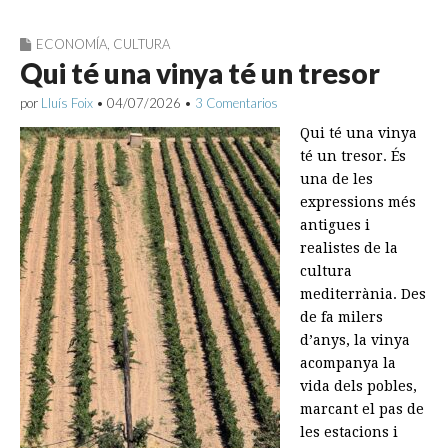
ECONOMÍA
,
CULTURA
Qui té una vinya té un tresor
por
Lluís Foix
•
04/07/2026
•
3 Comentarios
Qui té una vinya
té un tresor. És
una de les
expressions més
antigues i
realistes de la
cultura
mediterrània. Des
de fa milers
d’anys, la vinya
acompanya la
vida dels pobles,
marcant el pas de
les estacions i