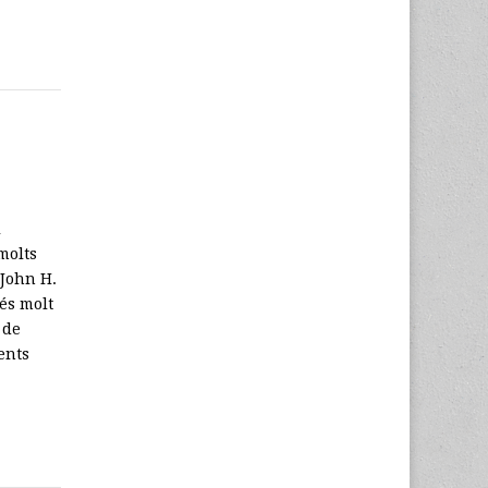
l
molts
 John H.
 és molt
 de
ents