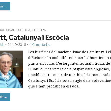
ás →
NACIONAL
,
POLÍTICA
,
CULTURA
ott, Catalunya i Escòcia
Foix
•
21/10/2018
•
4 Comentarios
Les històries del nacionalisme de Catalunya i e
d’Escòcia són molt diferents però alhora tenen 
punts en comú. L’esforç intel·lectual i humà de
Elliott, el més veterà dels hispanistes anglesos,
notable en reconstruir una història comparada
Catalunya i Escòcia sota l’angle dels esdevenim
que s’han produït en els dos…
ás →