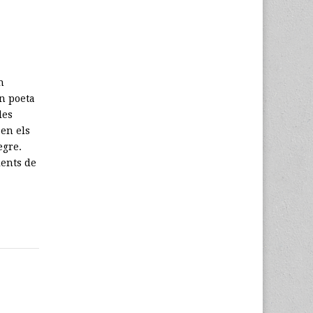
n
un poeta
les
en els
egre.
ients de