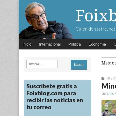
Foix
Cajón de sastre, not
Main
Skip
Inicio
Internacional
Política
Economía
C
menu
to
content
Buscar:
Mes:
o
INTER
Min
Suscríbete gratis a
Foixblog.com para
por
Lluís 
recibir las noticias en
tu correo