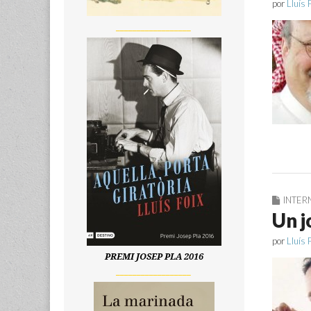
por
Lluís 
__________________
INTER
Un j
por
Lluís 
PREMI JOSEP PLA 2016
__________________