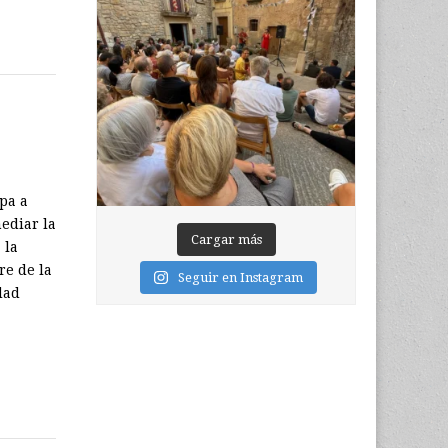
pa a
mediar la
Cargar más
 la
re de la
Seguir en Instagram
dad