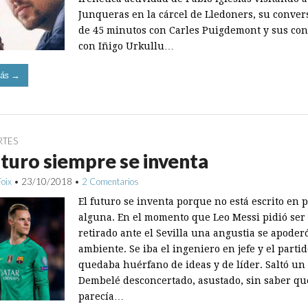
Junqueras en la cárcel de Lledoners, su conver
de 45 minutos con Carles Puigdemont y sus con
con Iñigo Urkullu…
ás →
RTES
uturo siempre se inventa
Foix
•
23/10/2018
•
2 Comentarios
El futuro se inventa porque no está escrito en 
alguna. En el momento que Leo Messi pidió ser
retirado ante el Sevilla una angustia se apoder
ambiente. Se iba el ingeniero en jefe y el parti
quedaba huérfano de ideas y de líder. Saltó un
Dembelé desconcertado, asustado, sin saber qu
parecía…