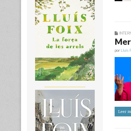
INTER
Merk
por
Lluís 
_______________________
Leer m