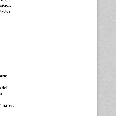
sación
tactos
parte
ó del
do
é hacer,