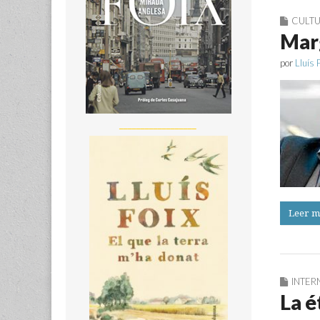
CULT
Marg
por
Lluís 
__________________
Leer m
INTER
La é