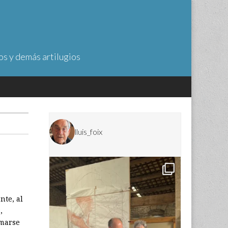
os y demás artilugios
lluis_foix
nte, al
,
rmarse