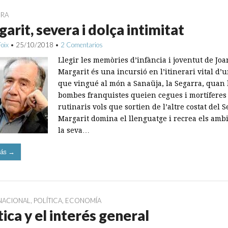
URA
arit, severa i dolça intimitat
Foix
•
25/10/2018
•
2 Comentarios
Llegir les memòries d’infància i joventut de Joa
Margarit és una incursió en l’itinerari vital d’
que vingué al món a Sanaüja, la Segarra, quan 
bombes franquistes queien cegues i mortíferes 
rutinaris vols que sortien de l’altre costat del S
Margarit domina el llenguatge i recrea els amb
la seva…
ás →
NACIONAL
,
POLÍTICA
,
ECONOMÍA
tica y el interés general