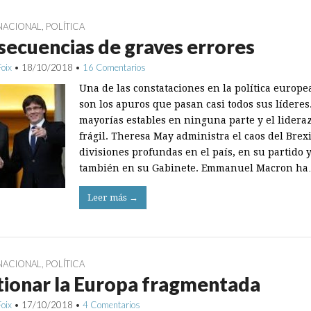
NACIONAL
,
POLÍTICA
ecuencias de graves errores
Foix
•
18/10/2018
•
16 Comentarios
Una de las constataciones en la política europe
son los apuros que pasan casi todos sus líderes
mayorías estables en ninguna parte y el lidera
frágil. Theresa May administra el caos del Brex
divisiones profundas en el país, en su partido 
también en su Gabinete. Emmanuel Macron h
Leer más →
NACIONAL
,
POLÍTICA
ionar la Europa fragmentada
Foix
•
17/10/2018
•
4 Comentarios