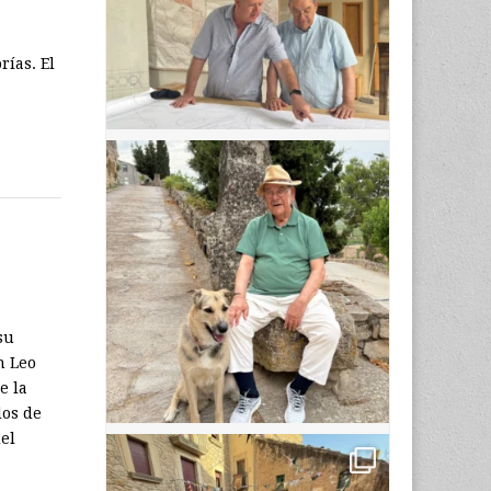
rías. El
su
n Leo
e la
dos de
del