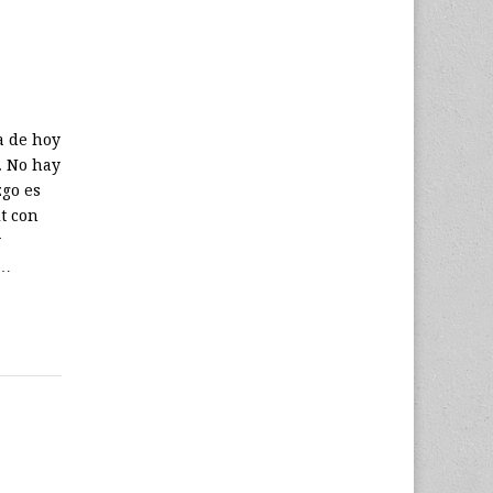
a de hoy
. No hay
zgo es
it con
y
a…