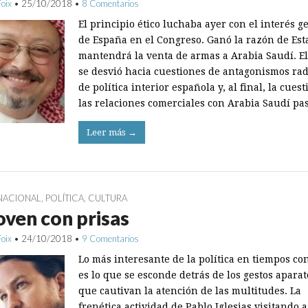
Foix
•
25/10/2018
•
8 Comentarios
El principio ético luchaba ayer con el interés g
de España en el Congreso. Ganó la razón de Est
mantendrá la venta de armas a Arabia Saudí. E
se desvió hacia cuestiones de antagonismos rad
de política interior española y, al final, la cues
las relaciones comerciales con Arabia Saudí p
Leer más →
NACIONAL
,
POLÍTICA
,
CULTURA
oven con prisas
Foix
•
24/10/2018
•
9 Comentarios
Lo más interesante de la política en tiempos co
es lo que se esconde detrás de los gestos apara
que cautivan la atención de las multitudes. La
frenética actividad de Pablo Iglesias visitando a