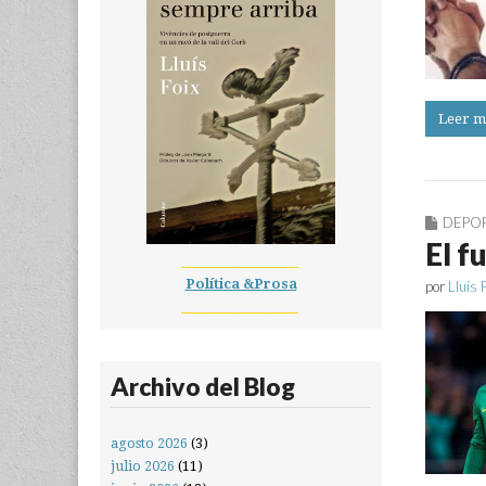
Leer m
DEPO
El f
__________________
Política &Prosa
por
Lluís 
__________________
Archivo del Blog
agosto 2026
(3)
julio 2026
(11)