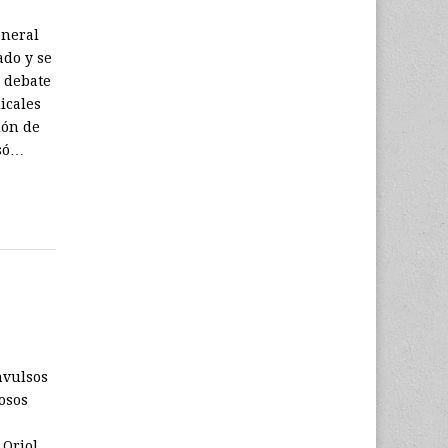
eneral
ado y se
l debate
icales
tión de
asó…
nvulsos
tosos
 Oriol