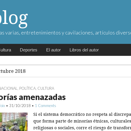
blog
as varias, entretenimientos y cavilaciones, artículos divers
ultura
Deportes
El autor
Libros del autor
ctubre 2018
NACIONAL
,
POLÍTICA
,
CULTURA
orías amenazadas
Foix
•
31/10/2018
•
1 Comments
Si el sistema democrático no respeta al discrepa
que forma parte de minorías étnicas, culturales
religiosas o sociales, corre el riesgo de transfo