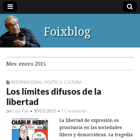
Foixblog
Mes:
enero 2015
INTERNACIONAL
,
POLÍTICA
,
CULTURA
Los límites difusos de la
libertad
por
Lluís Foix
•
30/01/2015
•
7 Comentarios
La libertad de expresión es
prioritaria en las sociedades
libres y democráticas. La tragedia