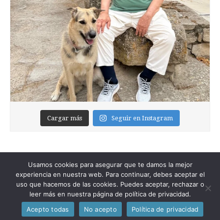
Cargar más
Seguir en Instagram
Usamos cookies para asegurar que te damos la mejor
experiencia en nuestra web. Para continuar, debes aceptar el
uso que hacemos de las cookies. Puedes aceptar, rechazar o
leer más en nuestra página de política de privacidad.
Copyright © 2026
Foixblog
. All Rights Reserved.
Acepto todas
No acepto
Política de privacidad
The Magazine Premium Theme by
bavotasan.com
.