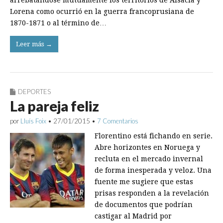
arrebatándose mutuamente los territorios de Alsacia y
Lorena como ocurrió en la guerra francoprusiana de
1870-1871 o al término de…
Leer más →
DEPORTES
La pareja feliz
por
Lluís Foix
•
27/01/2015
•
7 Comentarios
Florentino está fichando en serie.
Abre horizontes en Noruega y
recluta en el mercado invernal
de forma inesperada y veloz. Una
fuente me sugiere que estas
prisas responden a la revelación
de documentos que podrían
castigar al Madrid por