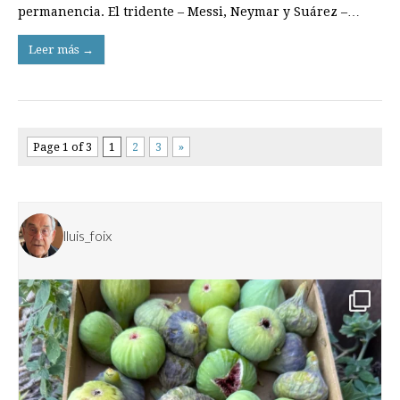
permanencia. El tridente – Messi, Neymar y Suárez –…
Leer más →
Page 1 of 3
1
2
3
»
lluis_foix