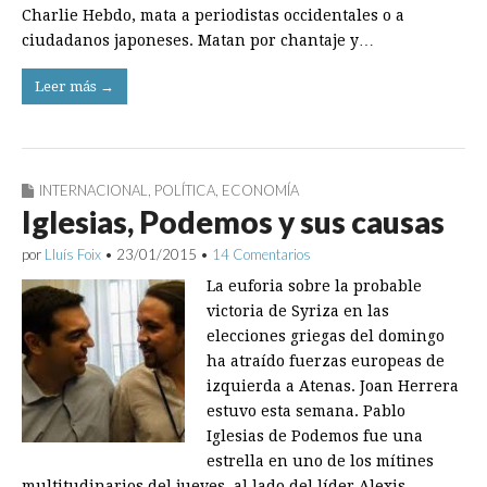
Charlie Hebdo, mata a periodistas occidentales o a
ciudadanos japoneses. Matan por chantaje y…
Leer más →
INTERNACIONAL
,
POLÍTICA
,
ECONOMÍA
Iglesias, Podemos y sus causas
por
Lluís Foix
•
23/01/2015
•
14 Comentarios
La euforia sobre la probable
victoria de Syriza en las
elecciones griegas del domingo
ha atraído fuerzas europeas de
izquierda a Atenas. Joan Herrera
estuvo esta semana. Pablo
Iglesias de Podemos fue una
estrella en uno de los mítines
multitudinarios del jueves, al lado del líder Alexis