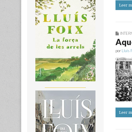
Leer m
INTER
Aque
por
Lluís 
_______________________
Leer m