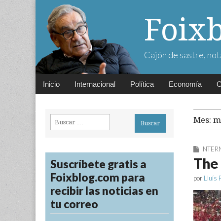
Foix
Cajón de sastre, not
Main
Skip
Inicio
Internacional
Política
Economía
C
menu
to
content
Buscar:
Mes:
m
INTER
The 
Suscríbete gratis a
Foixblog.com para
por
Lluís 
recibir las noticias en
tu correo