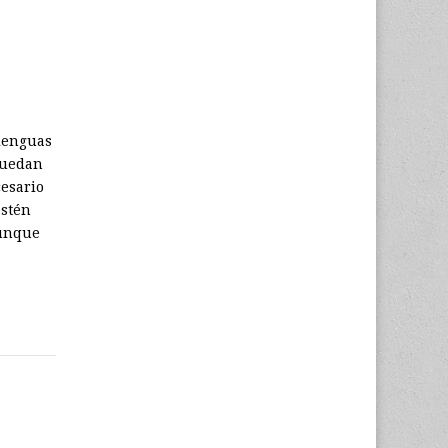
 lenguas
puedan
esario
estén
aunque