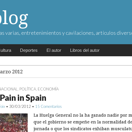
blog
as varias, entretenimientos y cavilaciones, artículos divers
ultura
Deportes
El autor
Libros del autor
arzo 2012
NACIONAL
,
POLÍTICA
,
ECONOMÍA
Pain in Spain
Foix
•
30/03/2012
•
15 Comentarios
La Huelga General no la ha ganado nadie por 
que el gobierno se empeñe en la normalidad de
jornada o que los sindicatos exhiban musculat