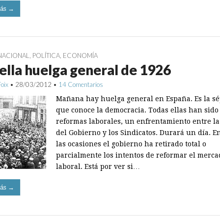
ás →
NACIONAL
,
POLÍTICA
,
ECONOMÍA
lla huelga general de 1926
Foix
•
28/03/2012
•
14 Comentarios
Mañana hay huelga general en España. Es la s
que conoce la democracia. Todas ellas han sido
reformas laborales, un enfrentamiento entre la 
del Gobierno y los Sindicatos. Durará un día. E
las ocasiones el gobierno ha retirado total o
parcialmente los intentos de reformar el merca
laboral. Está por ver si…
ás →