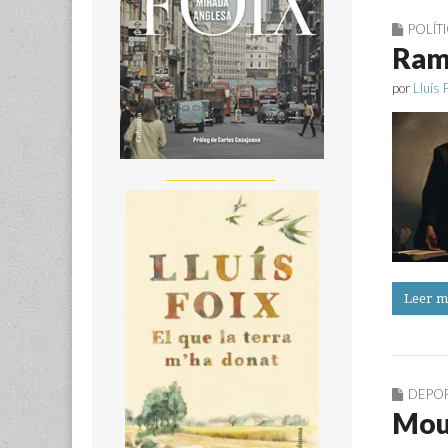
POLÍT
Ramo
por
Lluís 
__________________
Leer m
DEPO
Mou 