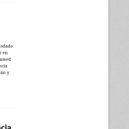
modado
r en
hammed
ncia
tán y
cia