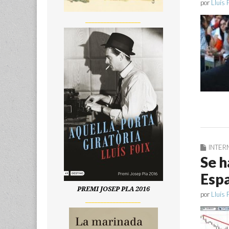
por
Lluís 
__________________
INTER
Se h
Esp
PREMI JOSEP PLA 2016
por
Lluís 
__________________