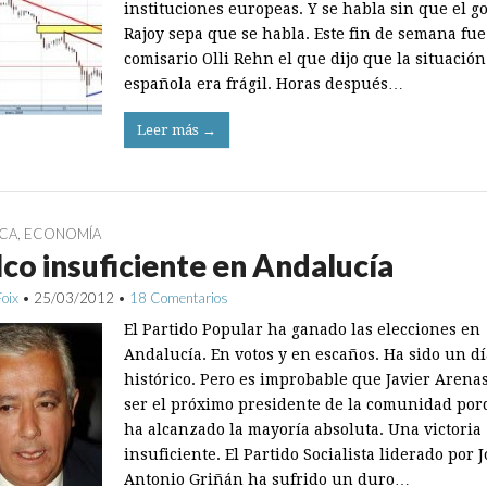
instituciones europeas. Y se habla sin que el g
Rajoy sepa que se habla. Este fin de semana fue
comisario Olli Rehn el que dijo que la situación
española era frágil. Horas después…
Leer más →
ICA
,
ECONOMÍA
co insuficiente en Andalucía
Foix
•
25/03/2012
•
18 Comentarios
El Partido Popular ha ganado las elecciones en
Andalucía. En votos y en escaños. Ha sido un dí
histórico. Pero es improbable que Javier Arena
ser el próximo presidente de la comunidad po
ha alcanzado la mayoría absoluta. Una victoria
insuficiente. El Partido Socialista liderado por J
Antonio Griñán ha sufrido un duro…