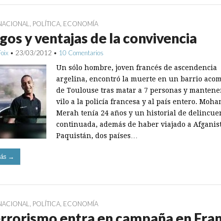
NACIONAL
,
POLÍTICA
,
ECONOMÍA
gos y ventajas de la convivencia
Foix
•
23/03/2012
•
10 Comentarios
Un sólo hombre, joven francés de ascendencia
argelina, encontró la muerte en un barrio aco
de Toulouse tras matar a 7 personas y mantene
vilo a la policía francesa y al país entero. Mo
Merah tenía 24 años y un historial de delincue
continuada, además de haber viajado a Afganis
Paquistán, dos países…
ás →
NACIONAL
,
POLÍTICA
,
ECONOMÍA
errorismo entra en campaña en Fran