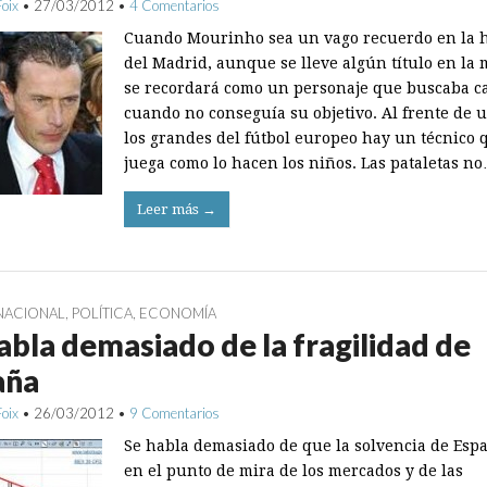
Foix
•
27/03/2012
•
4 Comentarios
Cuando Mourinho sea un vago recuerdo en la h
del Madrid, aunque se lleve algún título en la 
se recordará como un personaje que buscaba 
cuando no conseguía su objetivo. Al frente de 
los grandes del fútbol europeo hay un técnico 
juega como lo hacen los niños. Las pataletas n
Leer más →
NACIONAL
,
POLÍTICA
,
ECONOMÍA
abla demasiado de la fragilidad de
aña
Foix
•
26/03/2012
•
9 Comentarios
Se habla demasiado de que la solvencia de Esp
en el punto de mira de los mercados y de las