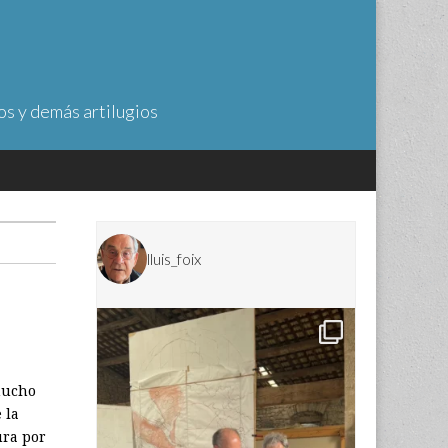
os y demás artilugios
lluis_foix
mucho
 la
ura por