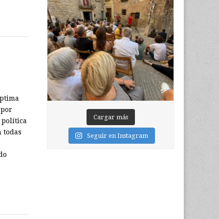
éptima
 por
Cargar más
política
n todas
Seguir en Instagram
do