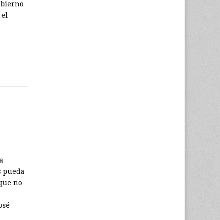
obierno
 el
a
s pueda
rque no
osé