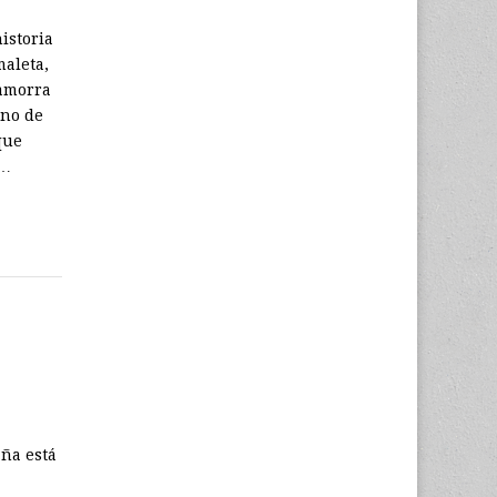
istoria
maleta,
camorra
uno de
que
o…
aña está