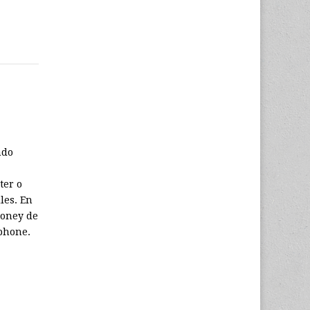
ndo
ter o
les. En
ooney de
Iphone.