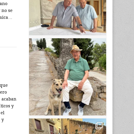
iano
 no se
ómica…
 que
pero
e acaban
ticos y
 el
 y