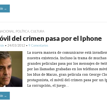
ás →
NACIONAL
,
POLÍTICA
,
CULTURA
óvil del crimen pasa por el Iphone
Foix
•
24/03/2012
•
9 Comentarios
La nueva manera de comunicarse está invadie
nuestra existencia. Incluso la trama de muchas
grandes películas pasa por los mensajes de twit
por las llamadas grabadas en los teléfonos móvi
los Idus de Marzo, gran película con George Cl
protagonista, el móvil del crimen pasa por un 
La corrupción, el juego…
ás →