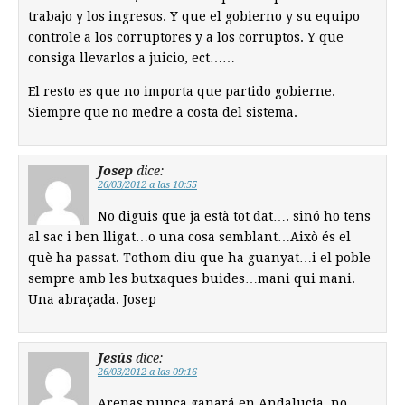
trabajo y los ingresos. Y que el gobierno y su equipo
controle a los corruptores y a los corruptos. Y que
consiga llevarlos a juicio, ect……
El resto es que no importa que partido gobierne.
Siempre que no medre a costa del sistema.
Josep
dice:
26/03/2012 a las 10:55
No diguis que ja està tot dat…. sinó ho tens
al sac i ben lligat…o una cosa semblant…Això és el
què ha passat. Tothom diu que ha guanyat…i el poble
sempre amb les butxaques buides…mani qui mani.
Una abraçada. Josep
Jesús
dice:
26/03/2012 a las 09:16
Arenas nunca ganará en Andalucia, no