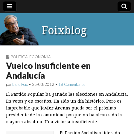
Foixblog
POLÍTICA
,
ECONOMÍA
Vuelco insuficiente en
Andalucía
por
Lluís Foix
•
25/03/2012
•
18 Comentarios
El Partido Popular ha ganado las elecciones en Andalucía.
En votos y en escaños. Ha sido un día histórico. Pero es
improbable que
Javier Arenas
pueda ser el próximo
presidente de la comunidad porque no ha alcanzado la
mayoría absoluta. Una victoria insuficiente.
El Partido Socialista liderado