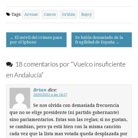
Tags:
Arenas
Cascos
Griñán
Rajoy
Post
← El móvil del crimen pasa
Se habla demasiado de la
por el Iphone
fragilidad de España →
navigation
18 comentarios por “
Vuelco insuficiente
en Andalucía
”
Brian
dice:
26/03/2012 a las 14:57
Se nos olvida con demasiada frecuencia
que no se elige presidente (ni partido gobernante)
sino parlamentarios. Estas son las reglas; si no gustan,
se cambian, pero ya está bien con la misma canción
cada vez que la lista mas votada queda desplazada por