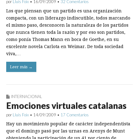
por
Lluís Foix
•
16/09/2009
•
32 Comentarios
Los que piensan que un partido es una organización
compacta, con un liderazgo indiscutible, todos marcando
el mismo paso, desconocen la naturaleza de los partidos
que nunca tienen toda la razón y por eso son partidos,
como ponía Thomas Mann en boca de Goethe, en su
excelente novela Carlota en Weimar. De toda sociedad
viva,…
Leer más →
INTERNACIONAL
Emociones virtuales catalanas
por
Lluís Foix
•
14/09/2009
•
17 Comentarios
Hay un movimiento popular de carácter independentista
que el domingo pasó por las urnas en Arenys de Munt
obteniendo la participación de un 41 por ciento de