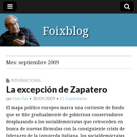
Foixblog
Mes:
septiembre 2009
INTERNACIONAL
La excepción de Zapatero
por
Lluís Foix
•
30/09/2009
•
25 Comentarios
El mapa político europeo marca una corriente de fondo
que se tiñe gradualmente de gobiernos conservadores
desplazando a los socialdemócratas que retroceden en
busca de nuevas fórmulas con la consiguiente crisis de
liderazgo de la izquierda italiana, los socialdemócratas