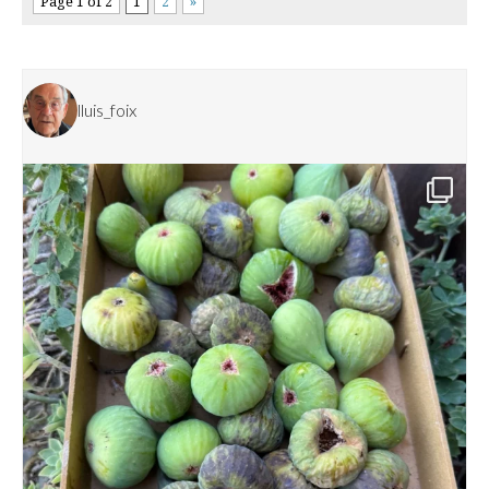
Page 1 of 2
1
2
»
lluis_foix