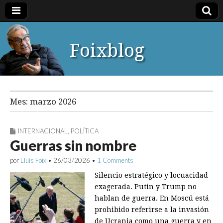
Foixblog
Mes:
marzo 2026
INTERNACIONAL
,
POLÍTICA
Guerras sin nombre
por
Lluís Foix
•
26/03/2026
•
1 Comments
Silencio estratégico y locuacidad
exagerada. Putin y Trump no
hablan de guerra. En Moscú está
prohibido referirse a la invasión
de Ucrania como una guerra y en