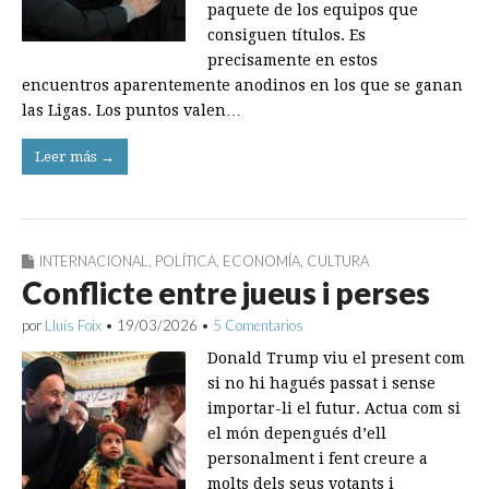
paquete de los equipos que
consiguen títulos. Es
precisamente en estos
encuentros aparentemente anodinos en los que se ganan
las Ligas. Los puntos valen…
Leer más →
INTERNACIONAL
,
POLÍTICA
,
ECONOMÍA
,
CULTURA
Conflicte entre jueus i perses
por
Lluís Foix
•
19/03/2026
•
5 Comentarios
Donald Trump viu el present com
si no hi hagués passat i sense
importar-li el futur. Actua com si
el món depengués d’ell
personalment i fent creure a
molts dels seus votants i