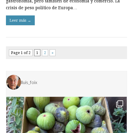
gastronomía, pero también de economía y comercio. La
crisis de peso político de Europa…
Leer más →
Page 1 of 2
1
2
»
lluis_foix