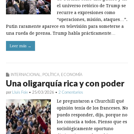
el universo retórico de Trump se
recurre a expresiones como
“operaciones, misión, ataques…”.
Putin raramente aparece en televisión para someterse a
una rueda de prensa. Trump habla prácti­camente…
Leer más →
INTERNACIONAL
,
POLÍTICA
,
ECONOMÍA
Una oligarquía rica y con poder
por
Lluís Foix
•
25/03/2026
•
2 Comentarios
Le preguntaron a Churchill qué
opinión tenía de los franceses. No
puedo responder, dijo, porque no
los conocía a todos. Pienso que es
sociológicamente oportuno