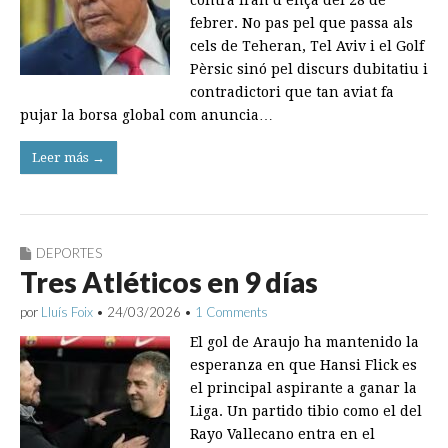
contra Iran d’ençà del 28 de
febrer. No pas pel que passa als
cels de Teheran, Tel Aviv i el Golf
Pèrsic sinó pel discurs dubitatiu i
contradictori que tan aviat fa
pujar la borsa global com anuncia…
Leer más →
DEPORTES
Tres Atléticos en 9 días
por
Lluís Foix
•
24/03/2026
•
1 Comments
El gol de Araujo ha mantenido la
esperanza en que Hansi Flick es
el principal aspirante a ganar la
Liga. Un partido tibio como el del
Rayo Vallecano entra en el