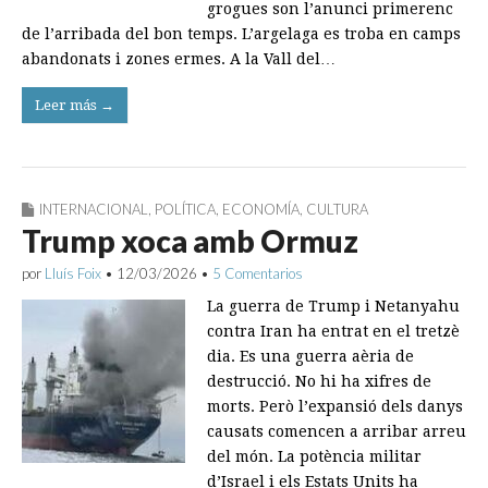
grogues son l’anunci primerenc
de l’arribada del bon temps. L’argelaga es troba en camps
abandonats i zones ermes. A la Vall del…
Leer más →
INTERNACIONAL
,
POLÍTICA
,
ECONOMÍA
,
CULTURA
Trump xoca amb Ormuz
por
Lluís Foix
•
12/03/2026
•
5 Comentarios
La guerra de Trump i Netanyahu
contra Iran ha entrat en el tretzè
dia. Es una guerra aèria de
destrucció. No hi ha xifres de
morts. Però l’expansió dels danys
causats comencen a arribar arreu
del món. La potència militar
d’Israel i els Estats Units ha