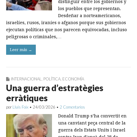
distinguir entre los gobiernos y
los pueblos que representan.
Desdeñar a norteamericanos,
israelíes, rusos, iraníes o afganos porque sus gobiernos
ejecutan políticas que nos parecen equivocadas, incluso
peligrosas o criminales,…
Leer más →
INTERNACIONAL
,
POLÍTICA
,
ECONOMÍA
Una guerra d’estratègies
erràtiques
por
Lluís Foix
•
24/03/2026
•
2 Comentarios
Donald Trump s’ha convertit en
una canviant peça central de la
guerra dels Estats Units i Israel