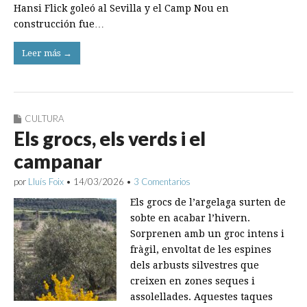
Hansi Flick goleó al Sevilla y el Camp Nou en
construcción fue…
Leer más →
CULTURA
Els grocs, els verds i el
campanar
por
Lluís Foix
•
14/03/2026
•
3 Comentarios
Els grocs de l’argelaga surten de
sobte en acabar l’hivern.
Sorprenen amb un groc intens i
fràgil, envoltat de les espines
dels arbusts silvestres que
creixen en zones seques i
assolellades. Aquestes taques