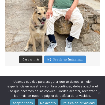
Cargar más
Seguir en Instagram
Usamos cookies para asegurar que te damos la mejor
experiencia en nuestra web. Para continuar, debes aceptar el
uso que hacemos de las cookies. Puedes aceptar, rechazar o
leer más en nuestra página de política de privacidad.
Copyright © 2026
Foixblog
. All Rights Reserved.
Acepto todas
No acepto
Política de privacidad
The Magazine Premium Theme by
bavotasan.com
.