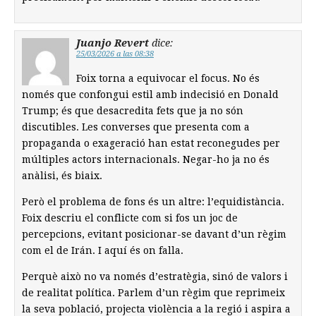
Juanjo Revert
dice:
25/03/2026 a las 08:38
Foix torna a equivocar el focus. No és
només que confongui estil amb indecisió en Donald
Trump; és que desacredita fets que ja no són
discutibles. Les converses que presenta com a
propaganda o exageració han estat reconegudes per
múltiples actors internacionals. Negar-ho ja no és
anàlisi, és biaix.
Però el problema de fons és un altre: l’equidistància.
Foix descriu el conflicte com si fos un joc de
percepcions, evitant posicionar-se davant d’un règim
com el de Irán. I aquí és on falla.
Perquè això no va només d’estratègia, sinó de valors i
de realitat política. Parlem d’un règim que reprimeix
la seva població, projecta violència a la regió i aspira a