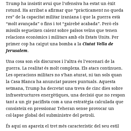
Trump ha insistit avui que l’ofensiva ha estat un èxit
rotund. Ha arribat a afirmar que “pràcticament no queda
res” de la capacitat militar iraniana i que la guerra està
“molt avançada” o fins i tot “gairebé acabada”. Però els
míssils segueixen caient sobre països veïns que tenen
relacions econòmics i militars amb els Estats Units. Per
primer cop ha caigut una bomba a la
Ciutat Vella de
Jerusalem
.
Una cosa son els discursos i l’altra és l’escenari de la
guerra. La realitat és molt complexa. Els atacs continuen.
Les operacions militars no s’han aturat, ni tan sols quan
la Casa Blanca ha anunciat pauses puntuals. Aquesta
setmana, Trump ha decretat una treva de cinc dies sobre
infraestructures energètiques, una decisió que no respon
tant a un gir pacifista com a una estratègia calculada que
consisteix en pressionar Teheran sense provocar un
col·lapse global del subministre del petroli.
És aquí on apareix el tret més característic del seu estil