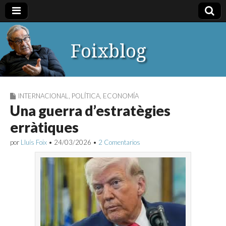
Foixblog
INTERNACIONAL
,
POLÍTICA
,
ECONOMÍA
Una guerra d’estratègies
erràtiques
por
Lluís Foix
•
24/03/2026
•
2 Comentarios