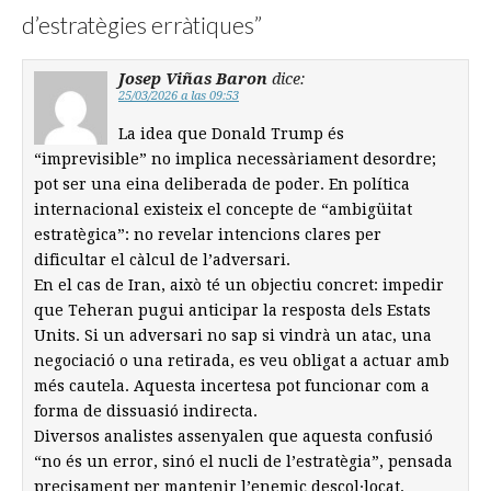
d’estratègies erràtiques
”
Josep Viñas Baron
dice:
25/03/2026 a las 09:53
La idea que Donald Trump és
“imprevisible” no implica necessàriament desordre;
pot ser una eina deliberada de poder. En política
internacional existeix el concepte de “ambigüitat
estratègica”: no revelar intencions clares per
dificultar el càlcul de l’adversari.
En el cas de Iran, això té un objectiu concret: impedir
que Teheran pugui anticipar la resposta dels Estats
Units. Si un adversari no sap si vindrà un atac, una
negociació o una retirada, es veu obligat a actuar amb
més cautela. Aquesta incertesa pot funcionar com a
forma de dissuasió indirecta.
Diversos analistes assenyalen que aquesta confusió
“no és un error, sinó el nucli de l’estratègia”, pensada
precisament per mantenir l’enemic descol·locat.