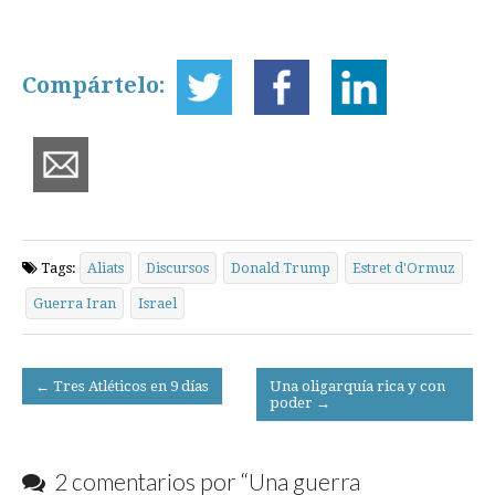
Compártelo:
Tags:
Aliats
Discursos
Donald Trump
Estret d'Ormuz
Guerra Iran
Israel
Post
← Tres Atléticos en 9 días
Una oligarquía rica y con
poder →
navigation
2 comentarios por “
Una guerra