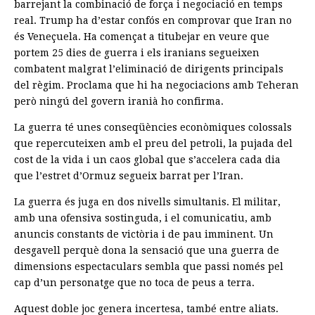
barrejant la combinació de força i negociació en temps
real. Trump ha d’estar confós en comprovar que Iran no
és Veneçuela. Ha començat a titubejar en veure que
portem 25 dies de guerra i els iranians segueixen
combatent malgrat l’eliminació de dirigents principals
del règim. Proclama que hi ha negociacions amb Teheran
però ningú del govern iranià ho confirma.
La guerra té unes conseqüències econòmiques colossals
que repercuteixen amb el preu del petroli, la pujada del
cost de la vida i un caos global que s’accelera cada dia
que l’estret d’Ormuz segueix barrat per l’Iran.
La guerra és juga en dos nivells simultanis. El militar,
amb una ofensiva sostinguda, i el comunicatiu, amb
anuncis constants de victòria i de pau imminent. Un
desgavell perquè dona la sensació que una guerra de
dimensions espectaculars sembla que passi només pel
cap d’un personatge que no toca de peus a terra.
Aquest doble joc genera incertesa, també entre aliats.