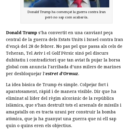
Donald Trump ha començat la guerra contra Iran
però no sap com acabar-la.
Donald Trump
s’ha convertit en una canviant peça
central de la guerra dels Estats Units i Israel contra Iran
d’ençà del 28 de febrer. No pas pel que passa als cels de
Teheran, Tel Aviv i el Golf Pèrsic sinó pel discurs
dubitatiu i contradictori que tan aviat fa pujar la borsa
global com anuncia l’arribada d’uns milers de marines
per desbloquejar l’
estret d’Ormuz
.
La idea bàsica de Trump és simple. Colpejar fort i
aparatosament, ràpid i de manera visible. Dir que ha
eliminat al líder del règim alcorànic de la república
islàmica, que s’han destruït tots el arsenals de míssils i
amagatalls on es tracta urani per construir la bomba
atòmica, que ja ha guanyat una guerra que ni ell sap
quin o quins eren els objectius.