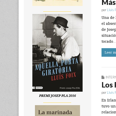
Más 
por
Lluís 
__________________
Una de 
el absen
de Jose
situaci
tocado
Leer m
INTER
Los 
por
Lluís 
PREMI JOSEP PLA 2016
En Irla
__________________
tuvo un
relacio