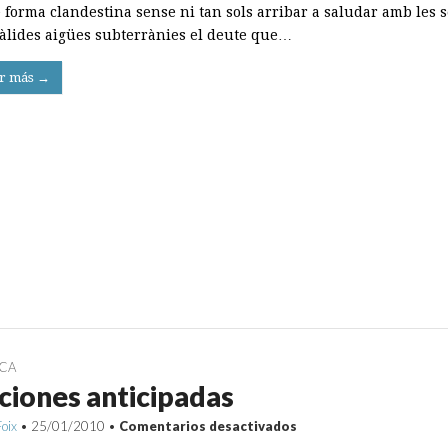
e forma clandestina sense ni tan sols arribar a saludar amb les 
àlides aigües subterrànies el deute que…
r más →
ICA
ciones anticipadas
en
Foix
•
25/01/2010
•
Comentarios desactivados
Elecciones