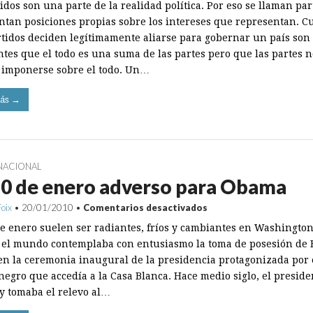
idos son una parte de la realidad política. Por eso se llaman par
anticipadas
ntan posiciones propias sobre los intereses que representan. 
rtidos deciden legítimamente aliarse para gobernar un país son
ntes que el todo es una suma de las partes pero que las partes n
imponerse sobre el todo. Un…
ás →
NACIONAL
20 de enero adverso para Obama
en
Foix
•
20/01/2010
•
Comentarios desactivados
Un
de enero suelen ser radiantes, fríos y cambiantes en Washington
20
de
 el mundo contemplaba con entusiasmo la toma de posesión de 
enero
n la ceremonia inaugural de la presidencia protagonizada por 
adverso
para
negro que accedía a la Casa Blanca. Hace medio siglo, el preside
Obama
 tomaba el relevo al…