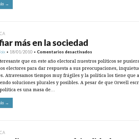
ás →
ICA
iar más en la sociedad
en
Foix
•
18/01/2010
•
Comentarios desactivados
Confiar
teresante que en este año electoral nuestros políticos se pusier
más
en
 los electores para dar respuesta a sus preocupaciones, inquietu
la
s. Atravesamos tiempos muy frágiles y la política los tiene que 
sociedad
endo soluciones plurales y posibles. A pesar de que Orwell escr
 política es una masa de…
ás →
ICA