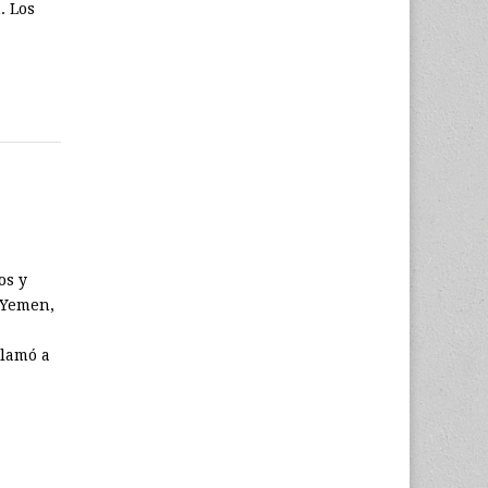
. Los
os y
 Yemen,
llamó a