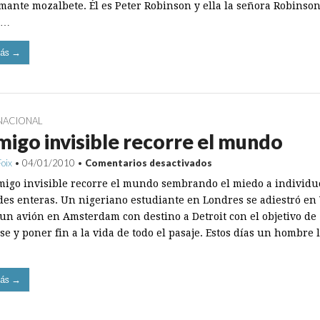
amante mozalbete. Él es Peter Robinson y ella la señora Robinson
n…
ás →
NACIONAL
igo invisible recorre el mundo
en
Foix
•
04/01/2010
•
Comentarios desactivados
Enemigo
igo invisible recorre el mundo sembrando el miedo a individu
invisible
recorre
des enteras. Un nigeriano estudiante en Londres se adiestró en
el
 un avión en Amsterdam con destino a Detroit con el objetivo de
mundo
e y poner fin a la vida de todo el pasaje. Estos días un hombre 
ás →