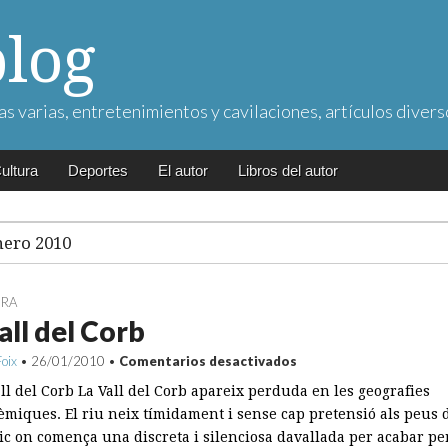
blog
as varias, entretenimientos y cavilaciones, artículos divers
ultura
Deportes
El autor
Libros del autor
nero 2010
URA
all del Corb
en
Foix
•
26/01/2010
•
Comentarios desactivados
La
ll del Corb La Vall del Corb apareix perduda en les geografies
Vall
del
èmiques. El riu neix tímidament i sense cap pretensió als peus 
Corb
ic on comença una discreta i silenciosa davallada per acabar pe