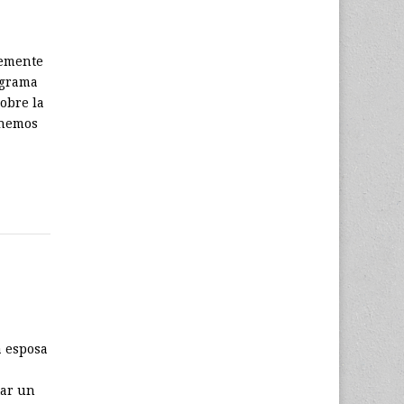
lemente
ograma
obre la
 hemos
a esposa
tar un