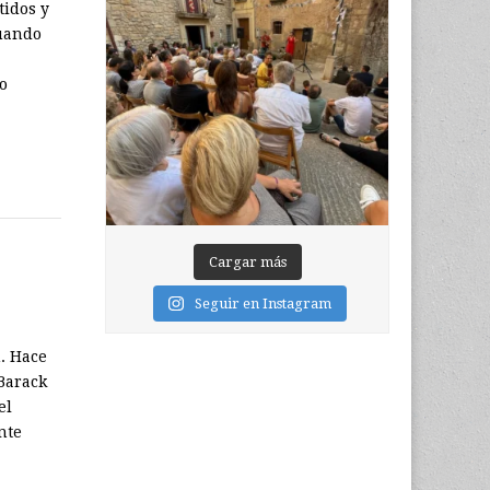
tidos y
Cuando
o
Cargar más
Seguir en Instagram
. Hace
Barack
el
nte