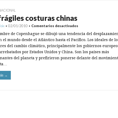
NACIONAL
frágiles costuras chinas
en
Foix
•
02/01/2010
•
Comentarios desactivados
Las
umbre de Copenhague se dibujó una tendencia del desplazamien
frágiles
costuras
 el mundo desde el Atlántico hasta el Pacífico. Los ideales de lo
chinas
res del cambio climático, principalmente los gobiernos europeo
arrebatados por Estados Unidos y China. Son los países más
nantes del planeta y prefirieron ponerse delante del movimien
sta…
ás →