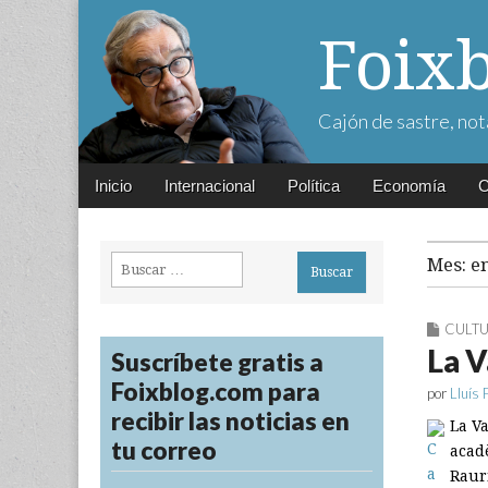
Foix
Cajón de sastre, not
Main
Skip
Inicio
Internacional
Política
Economía
C
menu
to
content
Buscar:
Mes:
e
CULT
La V
Suscríbete gratis a
Foixblog.com para
por
Lluís 
recibir las noticias en
La Va
tu correo
acad
Raur