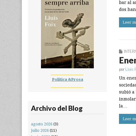
bar al 
dos ha
Leer m
INTER
Enem
por
Lluís 
__________________
Un enem
Política &Prosa
socieda
__________________
subió a
inmolars
la…
Archivo del Blog
Leer m
agosto 2026
(3)
julio 2026
(11)