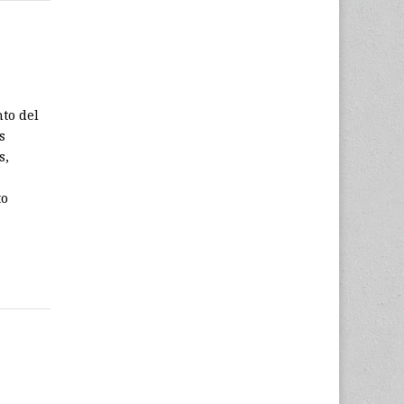
to del
s
s,
to