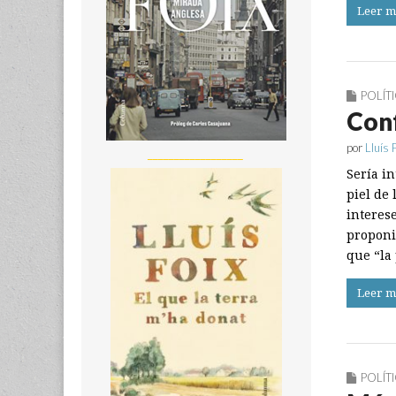
Leer m
POLÍT
Conf
por
Lluís 
__________________
Sería in
piel de
interese
proponi
que “la
Leer m
POLÍT