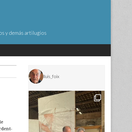
os y demás artilugios
lluis_foix
de
rdent-