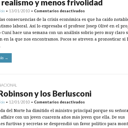
realismo y menos frivolidad
en
Foix
•
13/01/2010
•
Comentarios desactivados
Más
las consecuencias de la crisis económica es que ha caído notab
realismo
y
tismo laboral. Así lo expresaba el profesor Josep Olivé en el pr
menos
p Cuní hace una semana con un análisis sobrio pero muy claro s
frivolidad
ón en la que nos encontramos. Pocos se atreven a pronosticar si
…
ás →
NACIONAL
Robinson y los Berlusconi
en
Foix
•
12/01/2010
•
Comentarios desactivados
Los
nda del Norte ha dimitido el ministro principal porque su señor
Robinson
y
 affaire con un joven cuarenta años más joven que ella. De sus
los
nes furtivas y secretas se desprendió un favor político para mon
Berlusconi