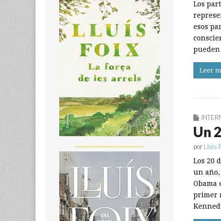
Los part
represe
esos pa
conscie
pueden 
Leer m
INTER
Un 
_______________________
por
Lluís 
Los 20 
un año,
Obama e
primer 
Kennedy