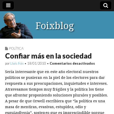
Foixblog
POLÍTICA
Confiar más en la sociedad
en
por
Lluís Foix
•
18/01/2010
•
Comentarios desactivados
Confiar
más
Sería interesante que en este año electoral nuestros
en
políticos se pusieran en la piel de los electores para dar
la
respuesta a sus preocupaciones, inquietudes e intereses.
sociedad
Atravesamos tiempos muy frágiles y la política los tiene
que afrontar proponiendo soluciones plurales y posibles.
A pesar de que Orwell escribiera que “la política es una
masa de mentiras, evasivas, estupidez, odio y
esquizofrenia”, sostengo que es imprescindible porque