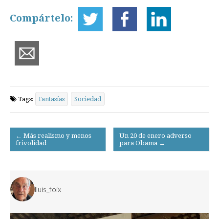
Compártelo:
Tags:
Fantasías
Sociedad
Post
← Más realismo y menos
Un 20 de enero adverso
frivolidad
para Obama →
navigation
lluis_foix