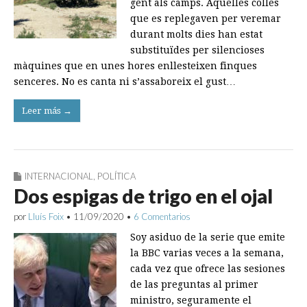
gent als camps. Aquelles colles
que es replegaven per veremar
durant molts dies han estat
substituïdes per silencioses
màquines que en unes hores enllesteixen finques
senceres. No es canta ni s’assaboreix el gust…
Leer más →
INTERNACIONAL
,
POLÍTICA
Dos espigas de trigo en el ojal
por
Lluís Foix
•
11/09/2020
•
6 Comentarios
Soy asiduo de la serie que emite
la BBC varias veces a la semana,
cada vez que ofrece las sesiones
de las preguntas al primer
ministro, seguramente el