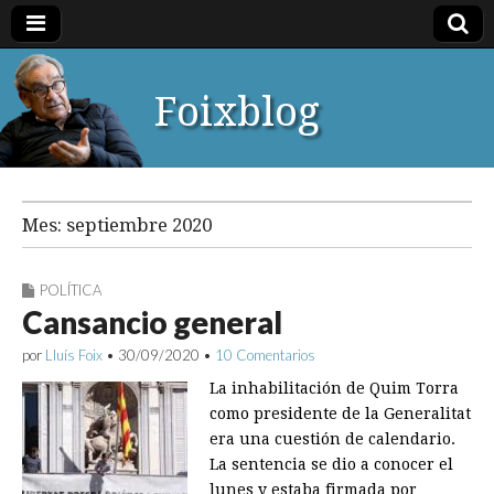
Foixblog
Mes:
septiembre 2020
POLÍTICA
Cansancio general
por
Lluís Foix
•
30/09/2020
•
10 Comentarios
La inhabilitación de Quim Torra
como presidente de la Generalitat
era una cuestión de calendario.
La sentencia se dio a conocer el
lunes y estaba firmada por