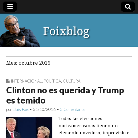
Foixblog
Mes:
octubre 2016
INTERNACIONAL
,
POLÍTICA
,
CULTURA
Clinton no es querida y Trump
es temido
por
Lluís Foix
•
31/10/2016
•
3 Comentarios
Todas las elecciones
norteamericanas tienen un
elemento novedoso, imprevisto e