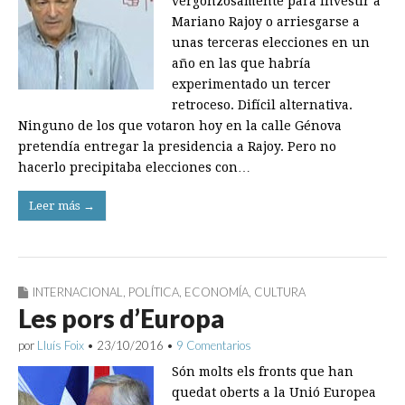
vergonzosamente para investir a
Mariano Rajoy o arriesgarse a
unas terceras elecciones en un
año en las que habría
experimentado un tercer
retroceso. Difícil alternativa.
Ninguno de los que votaron hoy en la calle Génova
pretendía entregar la presidencia a Rajoy. Pero no
hacerlo precipitaba elecciones con…
Leer más →
INTERNACIONAL
,
POLÍTICA
,
ECONOMÍA
,
CULTURA
Les pors d’Europa
por
Lluís Foix
•
23/10/2016
•
9 Comentarios
Són molts els fronts que han
quedat oberts a la Unió Europea