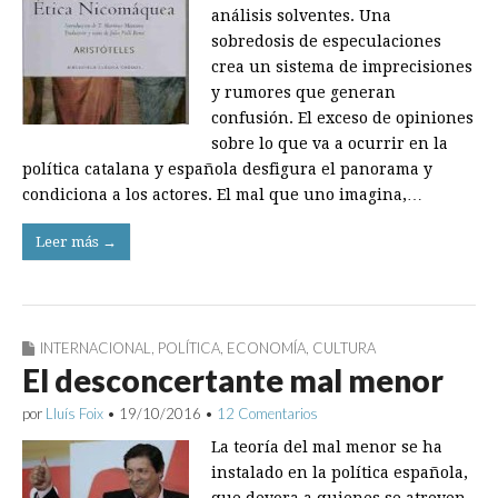
análisis solventes. Una
sobredosis de especulaciones
crea un sistema de imprecisiones
y rumores que generan
confusión. El exceso de opiniones
sobre lo que va a ocurrir en la
política catalana y española desfigura el panorama y
condiciona a los actores. El mal que uno imagina,…
Leer más →
INTERNACIONAL
,
POLÍTICA
,
ECONOMÍA
,
CULTURA
El desconcertante mal menor
por
Lluís Foix
•
19/10/2016
•
12 Comentarios
La teoría del mal menor se ha
instalado en la política española,
que devora a quienes se atreven