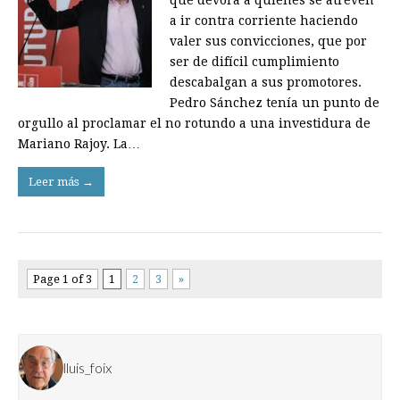
a ir contra corriente haciendo
valer sus convicciones, que por
ser de difícil cumplimiento
descabalgan a sus promotores.
Pedro Sánchez tenía un punto de
orgullo al proclamar el no rotundo a una investidura de
Mariano Rajoy. La…
Leer más →
Page 1 of 3
1
2
3
»
lluis_foix