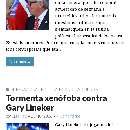
en la cimera que s’ha celebrat
aquest cap de setmana a
Brussel·les. Hi ha les naturals
qüestions ordinàries que
s’emmarquen en la rutina
política i burocràtica dels encara
28 estats membres. Però el que compta són els corrents de
fons contraposats que fan…
Leer más →
INTERNACIONAL
,
POLÍTICA
,
ECONOMÍA
,
CULTURA
Tormenta xenófoba contra
Gary Lineker
por
Lluís Foix
•
21/10/2016
•
7 Comentarios
Gary Lineker, ex jugador del