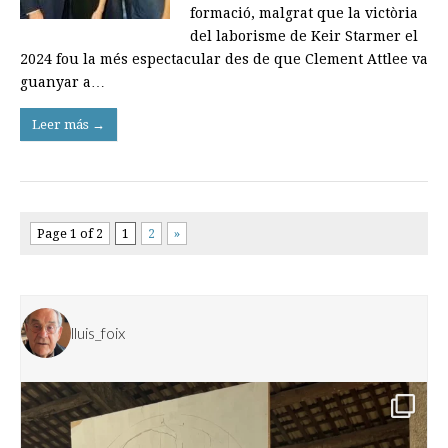
formació, malgrat que la victòria
del laborisme de Keir Starmer el
2024 fou la més espectacular des de que Clement Attlee va
guanyar a…
Leer más →
Page 1 of 2
1
2
»
lluis_foix