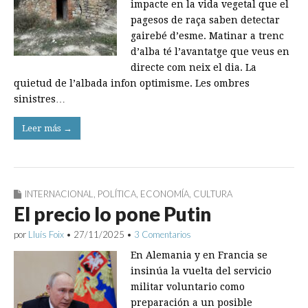
impacte en la vida vegetal que el
pagesos de raça saben detectar
gairebé d’esme. Matinar a trenc
d’alba té l’avantatge que veus en
directe com neix el dia. La
quietud de l’albada infon optimisme. Les ombres
sinistres…
Leer más →
INTERNACIONAL
,
POLÍTICA
,
ECONOMÍA
,
CULTURA
El precio lo pone Putin
por
Lluís Foix
•
27/11/2025
•
3 Comentarios
En Alemania y en Francia se
insinúa la vuelta del servicio
militar volun­tario como
preparación a un posible