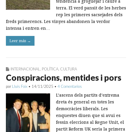
tendència a groguejar i caure a
terra. El verd pansit de les herbes
rep les primeres sacsejades dels
freds primerencs. Les vinyes abandonen la verdor
intensa i entren en…
Leer más →
INTERNACIONAL
,
POLÍTICA
,
CULTURA
Conspiracions, mentides i pors
por
Lluís Foix
•
14/11/2025
•
4 Comentarios
L’ascens dels partits d’extrema
dreta és general en totes les
democràcies liberals. Les
enquestes diuen que si avui es
fessin eleccions al Regne Unit, el
partit Reform UK seria la primera