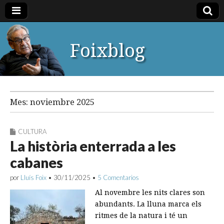
Foixblog
Mes:
noviembre 2025
CULTURA
La història enterrada a les
cabanes
por
Lluís Foix
•
30/11/2025
•
5 Comentarios
Al novembre les nits clares son
abundants. La lluna marca els
ritmes de la natura i té un