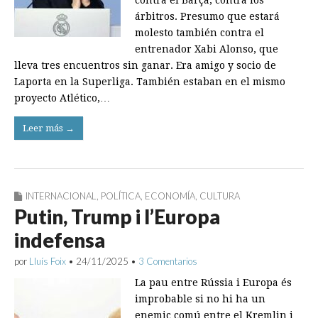
contra el Barça, contra los
árbitros. Presumo que estará
molesto también contra el
entrenador Xabi Alonso, que
lleva tres encuentros sin ganar. Era amigo y socio de
Laporta en la Superliga. También estaban en el mismo
proyecto Atlético,…
Leer más →
INTERNACIONAL
,
POLÍTICA
,
ECONOMÍA
,
CULTURA
Putin, Trump i l’Europa
indefensa
por
Lluís Foix
•
24/11/2025
•
3 Comentarios
La pau entre Rússia i Europa és
improbable si no hi ha un
enemic comú entre el Kremlin i