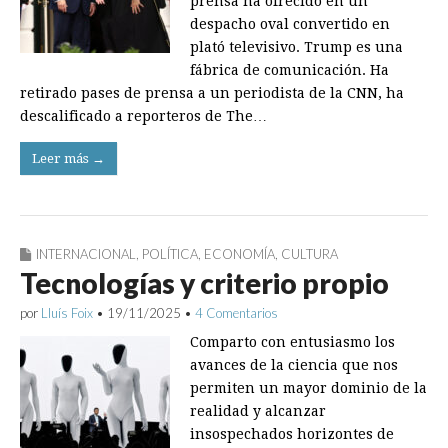
prensa ha ofrecido en un
despacho oval convertido en
plató televisivo. Trump es una
fábrica de comunicación. Ha
retirado pases de prensa a un periodista de la CNN, ha
descalificado a reporteros de The…
Leer más →
INTERNACIONAL
,
POLÍTICA
,
ECONOMÍA
,
CULTURA
Tecnologías y criterio propio
por
Lluís Foix
•
19/11/2025
•
4 Comentarios
Comparto con entusiasmo los
avances de la ciencia que nos
permiten un mayor dominio de la
realidad y alcanzar
insospechados horizontes de