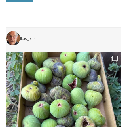
lluis_foix