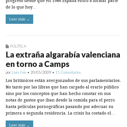
progreso desde que en 1986 España entró a formar parte
de lo que hoy…
Leer más →
POLÍTICA
La extraña algarabía valenciana
en torno a Camps
por
Lluís Foix
•
20/05/2009
•
15 Comentarios
Los británicos están avergonzados de sus parlamentarios.
No tanto por las libras que han cargado al erario público
sino por los conceptos que han hecho constar en sus
notas de gastos que iban desde la comida para el perro
hasta películas pornográficas pasando por adecuar su
primera o segunda residencia. La crisis ha costado el…
Leer más →