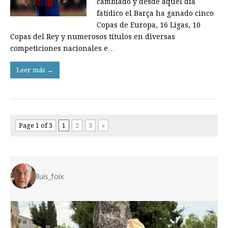
cambiado y desde aquel día
fatídico el Barça ha ganado cinco
Copas de Europa, 16 Ligas, 10
Copas del Rey y numerosos títulos en diversas
competiciones nacionales e…
Leer más →
Page 1 of 3
1
2
3
»
lluis_foix