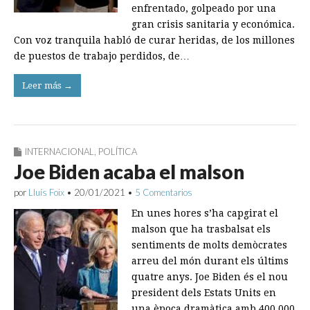
enfrentado, golpeado por una
gran crisis sanitaria y eco­nómica.
Con voz tranquila habló de curar heridas, de los millones
de puestos de trabajo perdidos, de…
Leer más →
INTERNACIONAL
,
POLÍTICA
Joe Biden acaba el malson
por
Lluís Foix
•
20/01/2021
•
5 Comentarios
En unes hores s’ha capgirat el
malson que ha trasbalsat els
sentiments de molts demòcrates
arreu del món durant els últims
quatre anys. Joe Biden és el nou
president dels Estats Units en
una època dramàtica amb 400.000