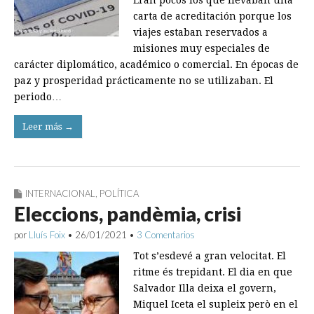
Eran pocos los que llevaban una
carta de acreditación porque los
viajes estaban reservados a
misiones muy especiales de
carácter diplomático, académico o comercial. En épocas de
paz y prosperidad prácticamente no se utilizaban. El
periodo…
Leer más →
INTERNACIONAL
,
POLÍTICA
Eleccions, pandèmia, crisi
por
Lluís Foix
•
26/01/2021
•
3 Comentarios
Tot s’esdevé a gran velocitat. El
ritme és trepidant. El dia en que
Salvador Illa deixa el govern,
Miquel Iceta el supleix però en el