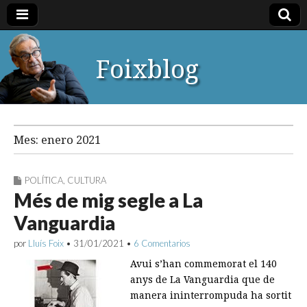
Foixblog
Mes:
enero 2021
POLÍTICA
,
CULTURA
Més de mig segle a La
Vanguardia
por
Lluís Foix
•
31/01/2021
•
6 Comentarios
Avui s’han commemorat el 140
anys de La Vanguardia que de
manera ininterrompuda ha sortit