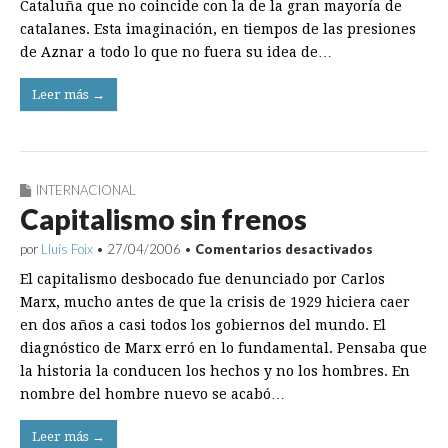
Cataluña que no coincide con la de la gran mayoría de
catalanes. Esta imaginación, en tiempos de las presiones
de Aznar a todo lo que no fuera su idea de…
Leer más →
INTERNACIONAL
Capitalismo sin frenos
en
por
Lluís Foix
•
27/04/2006
•
Comentarios desactivados
Capitalism
El capitalismo desbocado fue denunciado por Carlos
sin
frenos
Marx, mucho antes de que la crisis de 1929 hiciera caer
en dos años a casi todos los gobiernos del mundo. El
diagnóstico de Marx erró en lo fundamental. Pensaba que
la historia la conducen los hechos y no los hombres. En
nombre del hombre nuevo se acabó…
Leer más →