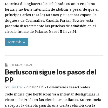
La Reina de Inglaterra ha celebrado 80 años en plena
forma y no tiene intención de abdicar a pesar de que el
príncipe Carlos roza los 60 años y su señora esposa, la
duquesa de Cornualles, Camilla Parker-Bowles, está
pasando discretamente las pruebas de admisión en el
círculo íntimo de Palacio. Isabel II lleva 54…
Leer más →
INTERNACIONAL
Berlusconi sigue los pasos del
PP
en
por
Lluís Foix
•
23/04/2006
•
Comentarios desactivados
Berlusconi
Todo indica que Berlusconi va a intentar desligitimar la
sigue
los
victoria de Prodi en las elecciones italianas. Su renuncia
pasos
a aceptar la derrota guarda una cierta relación con la
del