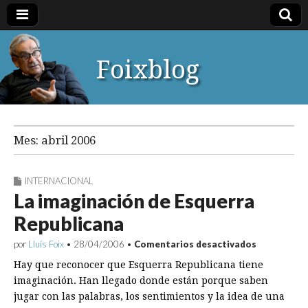
Foixblog
Mes:
abril 2006
INTERNACIONAL
La imaginación de Esquerra
Republicana
en
por
Lluís Foix
•
28/04/2006
•
Comentarios desactivados
La
Hay que reconocer que Esquerra Republicana tiene
imaginació
de
imaginación. Han llegado donde están porque saben
Esquerra
jugar con las palabras, los sentimientos y la idea de una
Republican