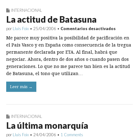
INTERNACIONAL
La actitud de Batasuna
en
por
Lluís Foix
•
25/04/2006
•
Comentarios desactivados
La
Me parece muy positiva la posibilidad de pacificación en
actitud
de
el País Vasco y en España como consecuencia de la tregua
Batasuna
permanente declarada por ETA. Al final, habrá que
negociar. Ahora, dentro de dos años o cuando pasen dos
generaciones. Lo que no me parece tan bien es la actitud
de Batasuna, el tono que utilizan…
Leer más →
INTERNACIONAL
La última monarquía
por
Lluís Foix
•
24/04/2006
•
1 Comments