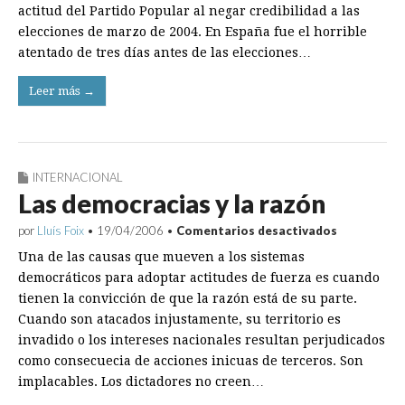
PP
actitud del Partido Popular al negar credibilidad a las
elecciones de marzo de 2004. En España fue el horrible
atentado de tres días antes de las elecciones…
Leer más →
INTERNACIONAL
Las democracias y la razón
en
por
Lluís Foix
•
19/04/2006
•
Comentarios desactivados
Las
Una de las causas que mueven a los sistemas
democraci
y
democráticos para adoptar actitudes de fuerza es cuando
la
tienen la convicción de que la razón está de su parte.
razón
Cuando son atacados injustamente, su territorio es
invadido o los intereses nacionales resultan perjudicados
como consecuecia de acciones inicuas de terceros. Son
implacables. Los dictadores no creen…