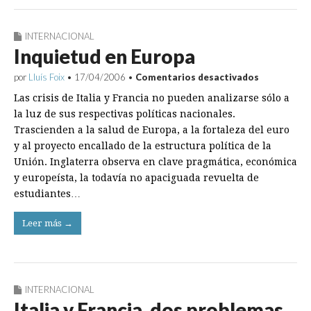
INTERNACIONAL
Inquietud en Europa
en
por
Lluís Foix
•
17/04/2006
•
Comentarios desactivados
Inquietud
Las crisis de Italia y Francia no pueden analizarse sólo a
en
Europa
la luz de sus respectivas políticas nacionales.
Trascienden a la salud de Europa, a la fortaleza del euro
y al proyecto encallado de la estructura política de la
Unión. Inglaterra observa en clave pragmática, económica
y europeísta, la todavía no apaciguada revuelta de
estudiantes…
Leer más →
INTERNACIONAL
Italia y Francia, dos problemas