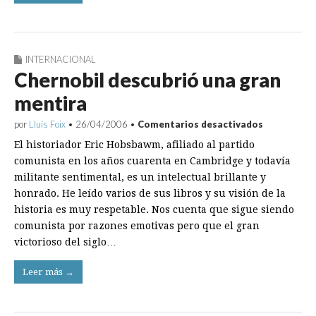
INTERNACIONAL
Chernobil descubrió una gran
mentira
en
por
Lluís Foix
•
26/04/2006
•
Comentarios desactivados
Chernobil
El historiador Eric Hobsbawm, afiliado al partido
descubrió
una
comunista en los años cuarenta en Cambridge y todavía
gran
militante sentimental, es un intelectual brillante y
mentira
honrado. He leído varios de sus libros y su visión de la
historia es muy respetable. Nos cuenta que sigue siendo
comunista por razones emotivas pero que el gran
victorioso del siglo…
Leer más →