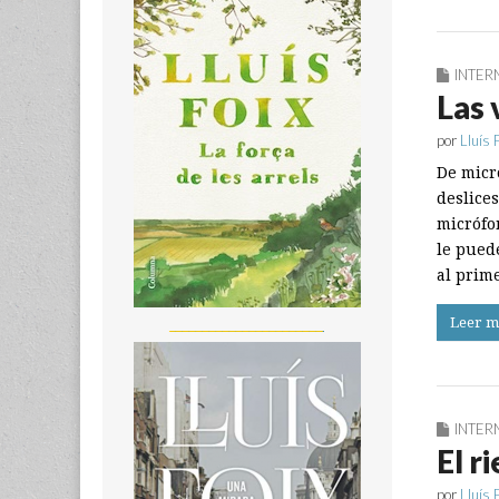
INTER
Las 
por
Lluís 
De micr
deslices
micrófo
le pued
al prim
Leer m
_______________________
INTER
El r
por
Lluís 