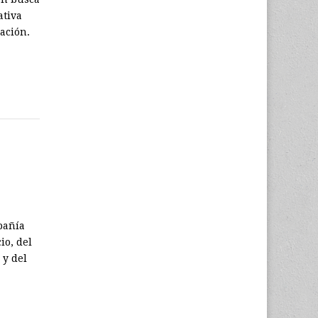
ativa
ación.
pañía
io, del
 y del