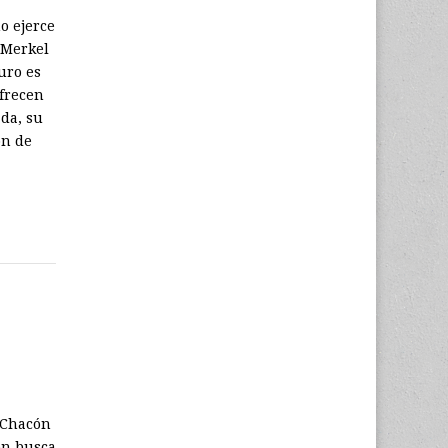
o ejerce
r Merkel
uro es
ofrecen
ada, su
ón de
e Chacón
en busca