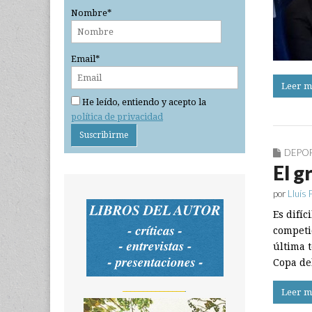
Nombre*
Email*
Leer m
He leído, entiendo y acepto la
política de privacidad
DEPO
El g
por
Lluís 
Es difíc
competi
última 
Copa de
_______________
Leer m