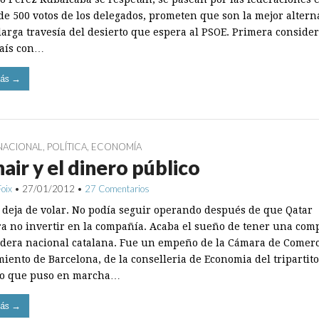
de 500 votos de los delegados, prometen que son la mejor altern
larga travesía del desierto que espera al PSOE. Primera consider
aís con…
ás →
NACIONAL
,
POLÍTICA
,
ECONOMÍA
air y el dinero público
Foix
•
27/01/2012
•
27 Comentarios
 deja de volar. No podía seguir operando después de que Qatar
ra no invertir en la compañía. Acaba el sueño de tener una com
dera nacional catalana. Fue un empeño de la Cámara de Comerc
iento de Barcelona, de la conselleria de Economia del tripartito
no que puso en marcha…
ás →