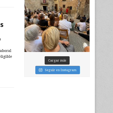
os
s
a
laboral
ligible
Cargar más
Seguir en Instagram