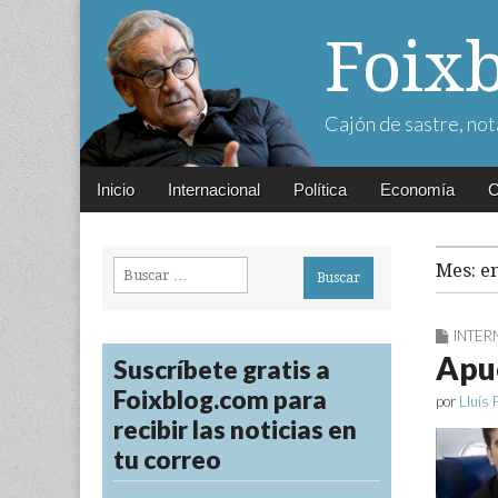
Foix
Cajón de sastre, not
Main
Skip
Inicio
Internacional
Política
Economía
C
menu
to
content
Buscar:
Mes:
e
INTER
Apue
Suscríbete gratis a
Foixblog.com para
por
Lluís 
recibir las noticias en
tu correo