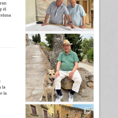
rran
y él
celona
s
 la
e la