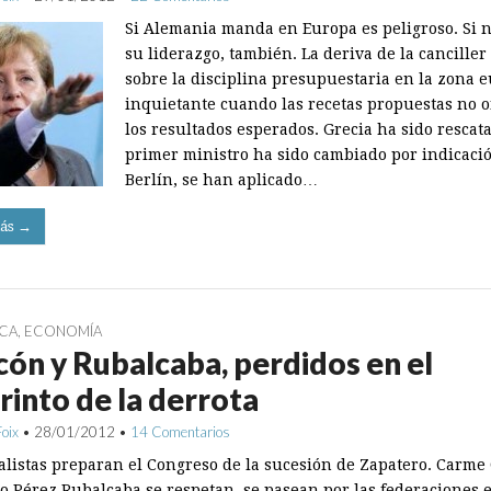
Si Alemania manda en Europa es peligroso. Si n
su liderazgo, también. La deriva de la cancille
sobre la disciplina presupuestaria en la zona e
inquietante cuando las recetas propuestas no 
los resultados esperados. Grecia ha sido rescat
primer ministro ha sido cambiado por indicaci
Berlín, se han aplicado…
ás →
ICA
,
ECONOMÍA
ón y Rubalcaba, perdidos en el
rinto de la derrota
Foix
•
28/01/2012
•
14 Comentarios
ialistas preparan el Congreso de la sucesión de Zapatero. Carm
do Pérez Rubalcaba se respetan, se pasean por las federaciones 