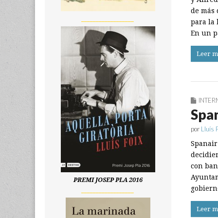
de más 
__________________
para la 
En un p
Leer m
INTER
Span
por
Lluís 
Spanair
decidie
con ban
Ayuntam
PREMI JOSEP PLA 2016
gobier
__________________
Leer m