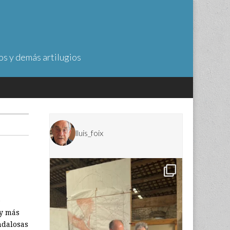
os y demás artilugios
lluis_foix
e
 y más
ndalosas