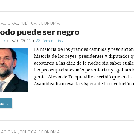
NACIONAL
,
POLÍTICA
,
ECONOMÍA
odo puede ser negro
Foix
•
26/01/2012
•
23 Comentarios
La historia de los grandes cambios y revolucion
historia de los reyes, presidentes y diputados 
acostaron a las diez de la noche sin saber cuál
las preocupaciones más perentorias y agobiante
gente. Alexis de Tocqueville escribió que en la
Asamblea francesa, la víspera de la revolución 
…
ás →
NACIONAL
,
POLÍTICA
,
ECONOMÍA