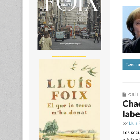
__________________
Leer m
POLÍT
Chac
labe
por
Lluís 
Los soc
y Alfre