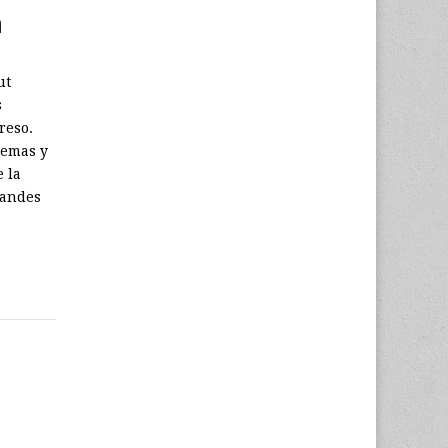
n
ut
s
reso.
lemas y
e la
randes
n