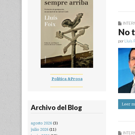
INTER
No t
por
Lluís 
__________________
Política &Prosa
__________________
Leer m
Archivo del Blog
agosto 2026
(3)
julio 2026
(11)
INTER