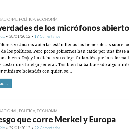
NACIONAL
,
POLÍTICA
,
ECONOMÍA
verdades de los micrófonos abiert
Foix
•
30/01/2012
•
19 Comentarios
ófonos y cámaras abiertas están llenas las hemerotecas sobre lo
 de los políticos. Pero pocos gobiernos han caído por una frase 
no abierto. Rajoy ha dicho a su colega finlandés que la reforma 
e costar una huelga general. También ha balbuceado algo ininte
er ministro holandés con quién se…
ás →
NACIONAL
,
POLÍTICA
,
ECONOMÍA
iesgo que corre Merkel y Europa
Foix
•
29/01/2012
•
22 Comentarios