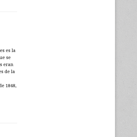
es es la
que se
es eran
s de la
de 1848,