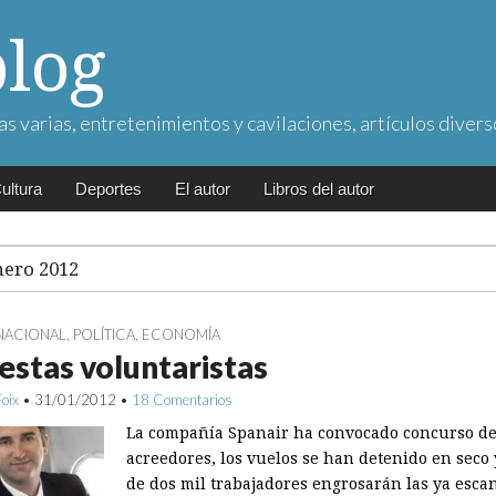
blog
as varias, entretenimientos y cavilaciones, artículos divers
ultura
Deportes
El autor
Libros del autor
nero 2012
NACIONAL
,
POLÍTICA
,
ECONOMÍA
stas voluntaristas
Foix
•
31/01/2012
•
18 Comentarios
La compañía Spanair ha convocado concurso d
acreedores, los vuelos se han detenido en seco
de dos mil trabajadores engrosarán las ya esca