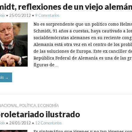
idt, reflexiones de un viejo alemá
Foix
•
25/01/2012
•
9 Comentarios
No es sorprendente que un político como Helm
Schmidt, 91 años a cuestas, haya cautivado a lo
socialdemócratas alemanes en su reciente cong
Alemania está otra vez en el centro de los prob
de las soluciones de Europa. Este ex canciller d
República Federal de Alemania es una de las g
figuras de…
ás →
NACIONAL
,
POLÍTICA
,
ECONOMÍA
roletariado ilustrado
Foix
•
24/01/2012
•
12 Comentarios
Es sintomático que jóvenes y no tan jóvenes co