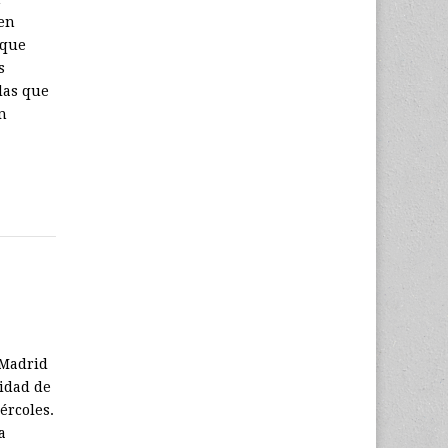
 en
 que
s
las que
en
 Madrid
nidad de
ércoles.
a