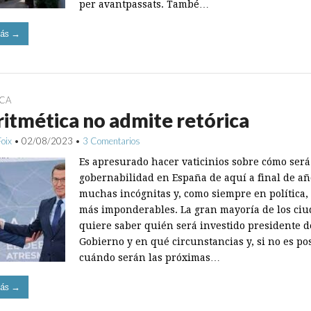
per avantpassats. També…
ás →
ICA
ritmética no admite retórica
Foix
•
02/08/2023
•
3 Comentarios
Es apresurado hacer vaticinios sobre cómo será
gobernabilidad en España de aquí a final de añ
muchas incógnitas y, como siempre en política,
más imponderables. La gran mayoría de los ci
quiere saber quién será investido presidente d
Gobierno y en qué circunstancias y, si no es pos
cuándo serán las próximas…
ás →