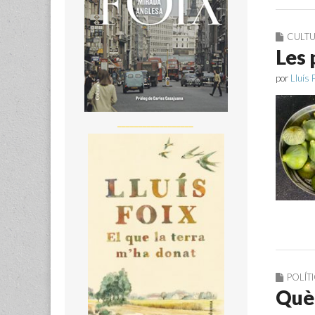
CULT
Les 
por
Lluís 
__________________
POLÍT
Què