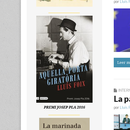
por
Lluís 
__________________
Leer m
INTER
La p
por
Lluís 
PREMI JOSEP PLA 2016
__________________