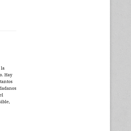
 la
o. Hay
 tantos
udadanos
el
ible,