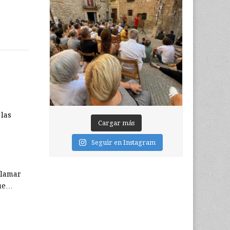
 las
Cargar más
Seguir en Instagram
clamar
que…