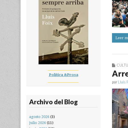
Leer m
CULT
__________________
Arre
Política &Prosa
__________________
por
Lluís 
Archivo del Blog
agosto 2026
(3)
julio 2026
(11)