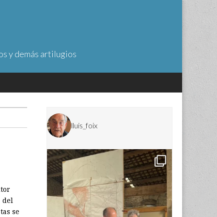
os y demás artilugios
lluis_foix
tor
 del
tas se