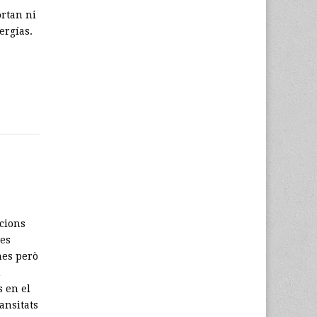
ortan ni
ergías.
cions
nes
nes però
n
s en el
ransitats