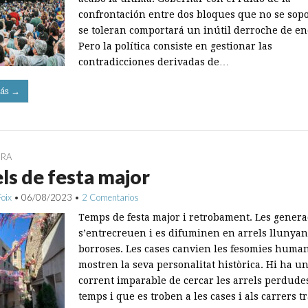
confrontación entre dos bloques que no se sop
se toleran comportará un inútil derroche de en
Pero la política consiste en gestionar las
contradicciones derivadas de…
ás →
URA
ls de festa major
Foix
•
06/08/2023
•
2 Comentarios
Temps de festa major i retrobament. Les genera
s’entrecreuen i es difuminen en arrels llunya
borroses. Les cases canvien les fesomies huma
mostren la seva personalitat històrica. Hi ha u
corrent imparable de cercar les arrels perdude
temps i que es troben a les cases i als carrers t