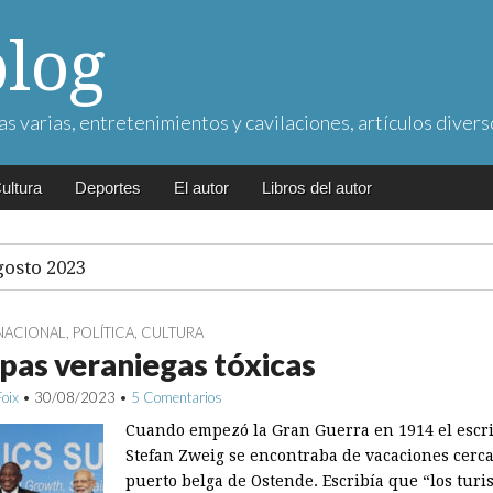
blog
as varias, entretenimientos y cavilaciones, artículos divers
ultura
Deportes
El autor
Libros del autor
gosto 2023
NACIONAL
,
POLÍTICA
,
CULTURA
pas veraniegas tóxicas
Foix
•
30/08/2023
•
5 Comentarios
Cuando empezó la Gran Guerra en 1914 el escri
Stefan Zweig se encontraba de vacaciones cerca
puerto belga de Ostende. Escribía que “los turis