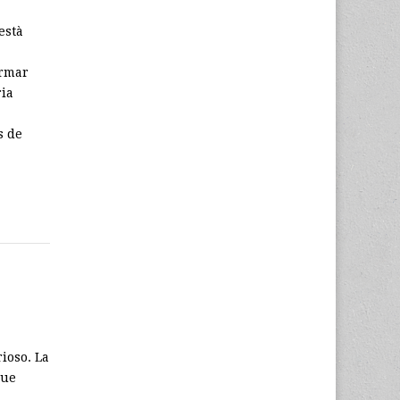
està
ormar
ria
s de
rioso. La
que