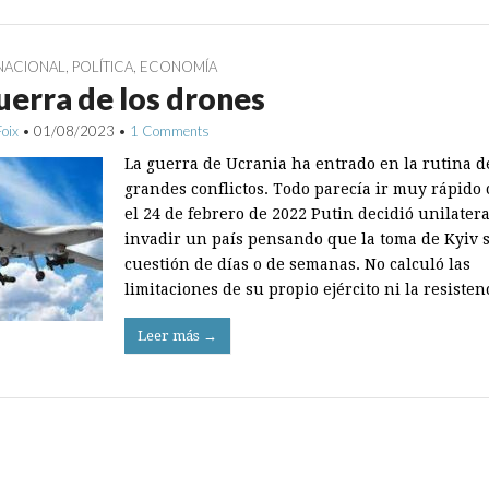
NACIONAL
,
POLÍTICA
,
ECONOMÍA
uerra de los drones
Foix
•
01/08/2023
•
1 Comments
La guerra de Ucrania ha entrado en la rutina d
grandes conflictos. Todo parecía ir muy rápido
el 24 de febrero de 2022 Putin decidió unilate
invadir un país pensando que la toma de Kyiv s
cuestión de días o de semanas. No calculó las
limitaciones de su propio ejército ni la resiste
Leer más →