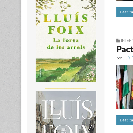
Leer m
INTER
Pact
por
Lluís 
_______________________
Leer m