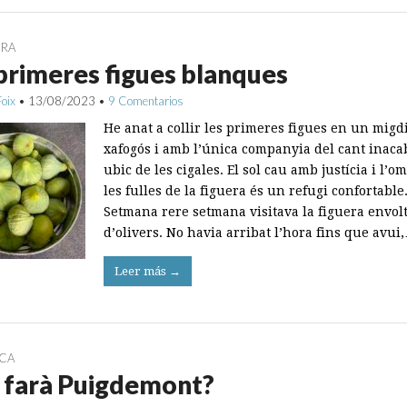
URA
primeres figues blanques
Foix
•
13/08/2023
•
9 Comentarios
He anat a collir les primeres figues en un migd
xafogós i amb l’única companyia del cant inaca
ubic de les cigales. El sol cau amb justícia i l’o
les fulles de la figuera és un refugi confortable
Setmana rere setmana visitava la figuera envol
d’olivers. No havia arribat l’hora fins que avui
Leer más →
ICA
 farà Puigdemont?