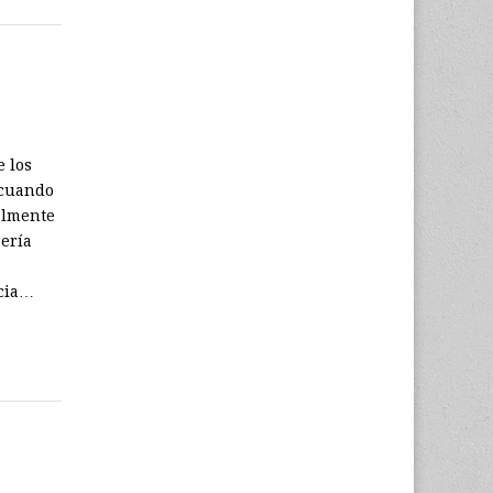
e los
 cuando
ralmente
ería
ncia…