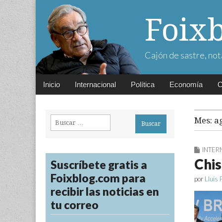
Foix
Cajón de sastre, not
Main
Skip
Inicio
Internacional
Política
Economía
C
menu
to
content
Buscar:
Mes:
a
INTER
Chis
Suscríbete gratis a
Foixblog.com para
por
Lluís 
recibir las noticias en
tu correo