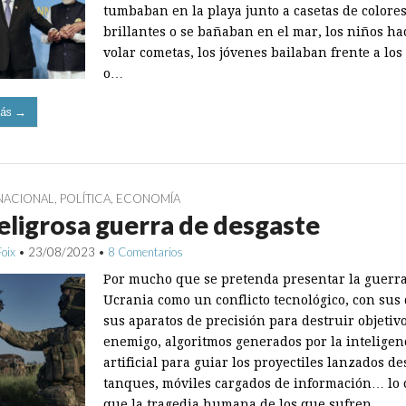
tumbaban en la playa junto a casetas de colore
brillantes o se bañaban en el mar, los niños ha
volar cometas, los jóvenes bailaban frente a los
o…
ás →
NACIONAL
,
POLÍTICA
,
ECONOMÍA
eligrosa guerra de desgaste
Foix
•
23/08/2023
•
8 Comentarios
Por mucho que se pretenda presentar la guerr
Ucrania como un conflicto tecnológico, con sus
sus aparatos de precisión para destruir objetiv
enemigo, algoritmos generados por la inteligen
artificial para guiar los proyectiles lanzados de
tanques, móviles cargados de información… lo c
que la tragedia humana de los que sufren…