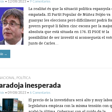
Foix
•
12/08/2023
•
9 Comentarios
La realitat és que la situació política espanyola 
empatada. El Partit Popular de Núñez Feijóo va
guanyar les eleccions però difícilment podrà f
govern perquè li falten cinc escons per la majo
absoluta que està situada en 176. El PSOE té la
possibilitat de ser investit si aconsegueix el vot
Junts de Carles…
ás →
NACIONAL
,
POLÍTICA
aradoja inesperada
Foix
•
09/08/2023
•
6 Comentarios
El precio de la investidura será alto y muy labo
legislatura empieza con la misma tensión con 
acabó la última. Gobernar con el ruido de la