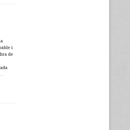
ia
bable i
mbra de
.
tada
,…