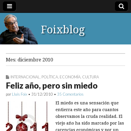
Foixblog
Mes:
diciembre 2010
INTERNACIONAL
,
POLÍTICA
,
ECONOMÍA
,
CULTURA
Feliz año, pero sin miedo
por
Lluís Foix
•
31/12/2010
•
35 Comentarios
El miedo es una sensación que
entierra este año para cuantos
observamos la cruda realidad. El
viejo año ha sido marcado por las
carencias económicas y por un