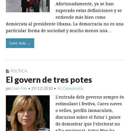
Afortunadamente, ya se han
superado estas definiciones y se
entiende más bien como
demócrata al presidente Obama. La democracia no es una
particular forma de sociedad y mucho menos una…
Leer más →
POLÍTICA
El govern de tres potes
por
Lluís Foix
•
29/12/2010
•
42 Comentarios
L’entrada dels governs sempre és
estimulant i festiva. Cares noves
o velles, perfils immaculats,
discursos sobre el futur i ganes
de demostrar que l’electorat no
s’ha equivocat. Artur Mas ha