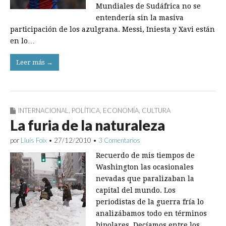
Mundiales de Sudáfrica no se
entendería sin la masiva
participación de los azulgrana. Messi, Iniesta y Xavi están
en lo…
Leer más →
INTERNACIONAL
,
POLÍTICA
,
ECONOMÍA
,
CULTURA
La furia de la naturaleza
por
Lluís Foix
•
27/12/2010
•
3 Comentarios
Recuerdo de mis tiempos de
Washington las ocasionales
nevadas que paralizaban la
capital del mundo. Los
periodistas de la guerra fría lo
analizábamos todo en términos
bipolares. Decíamos entre los