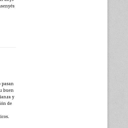
nsenyés
o pasan
su buen
fianza y
ión de
icos.