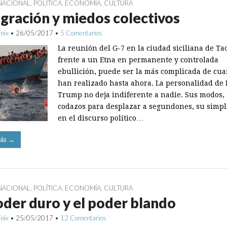
NACIONAL
,
POLÍTICA
,
ECONOMÍA
,
CULTURA
gración y miedos colectivos
Foix
•
26/05/2017
•
5 Comentarios
La reunión del G-7 en la ciudad siciliana de T
frente a un Etna en permanente y controlada
ebullición, puede ser la más complicada de cua
han realizado hasta ahora. La personalidad de
Trump no deja indiferente a nadie. Sus modos,
codazos para desplazar a segundones, su simpl
en el discurso político…
ás →
NACIONAL
,
POLÍTICA
,
ECONOMÍA
,
CULTURA
oder duro y el poder blando
Foix
•
25/05/2017
•
12 Comentarios