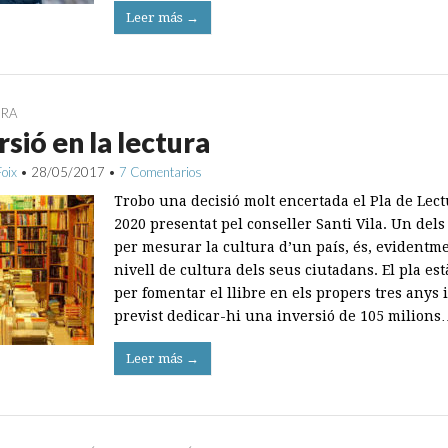
Leer más →
URA
rsió en la lectura
Foix
•
28/05/2017
•
7 Comentarios
Trobo una decisió molt encertada el Pla de Lec
2020 presentat pel conseller Santi Vila. Un del
per mesurar la cultura d’un país, és, evidentme
nivell de cultura dels seus ciutadans. El pla es
per fomentar el llibre en els propers tres anys i
previst dedicar-hi una inversió de 105 milions
Leer más →