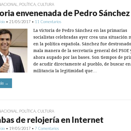
NACIONAL
,
POLÍTICA
,
CULTURA
oria envenenada de Pedro Sánchez
Foix
•
21/05/2017
•
11 Comentarios
La victoria de Pedro Sánchez en las primarias
socialistas celebradas ayer crea una situación
en la política española. Sánchez fue destronad
mala manera de la secretaría general del PSOE 
ahora aupado por las bases. Son tiempos de pri
de acudir directamente al pueblo, de buscar en
militancia la legitimidad que…
ás →
NACIONAL
,
POLÍTICA
,
CULTURA
as de relojería en Internet
Foix
•
19/05/2017
•
7 Comentarios