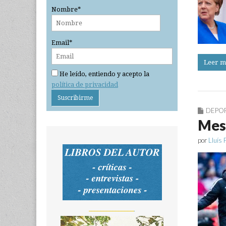
Nombre*
Email*
Leer m
He leído, entiendo y acepto la
política de privacidad
DEPO
Mess
por
Lluís 
_______________