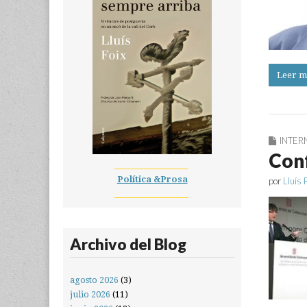
Leer m
INTER
Conf
__________________
Política &Prosa
por
Lluís 
__________________
Archivo del Blog
agosto 2026
(3)
julio 2026
(11)