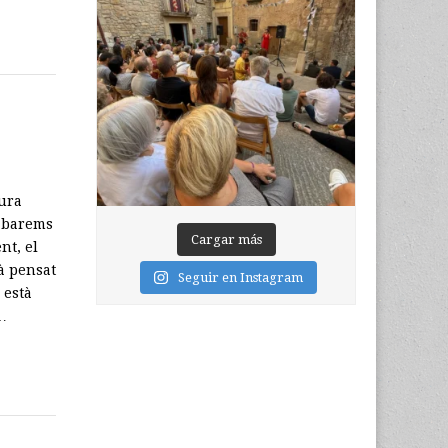
tura
s barems
Cargar más
nt, el
tà pensat
Seguir en Instagram
 està
…