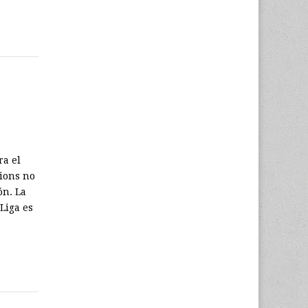
ra el
pions no
ón. La
 Liga es