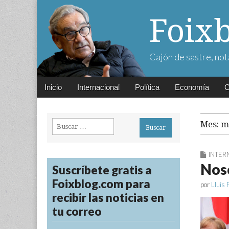
Foix
Cajón de sastre, not
Main
Skip
Inicio
Internacional
Política
Economía
C
menu
to
content
Buscar:
Mes:
m
INTER
Noso
Suscríbete gratis a
Foixblog.com para
por
Lluís 
recibir las noticias en
tu correo