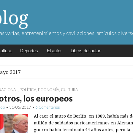
blog
as varias, entretenimientos y cavilaciones, artículos divers
ultura
Deportes
El autor
Libros del autor
ayo 2017
NACIONAL
,
POLÍTICA
,
ECONOMÍA
,
CULTURA
tros, los europeos
Foix
•
31/05/2017
•
6 Comentarios
Al caer el muro de Berlín, en 1989, había más 
millón de soldados norteamericanos en Aleman
guerra había terminado 44 años antes, pero la