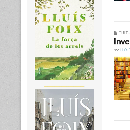
CULT
Inve
por
Lluís 
_______________________