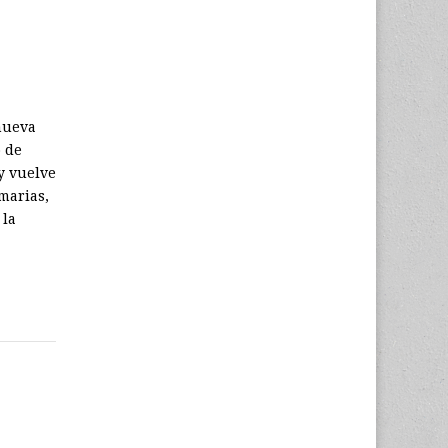
 nueva
o de
y vuelve
marias,
 la