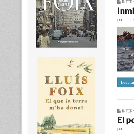
INTER
Inmi
por
Lluís 
__________________
Leer m
INTER
El p
por
Lluís 