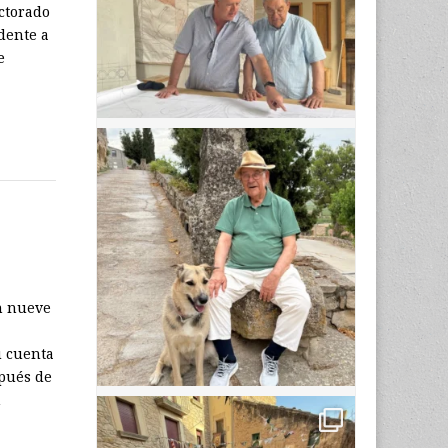
ctorado
dente a
e
on nueve
u cuenta
spués de
n