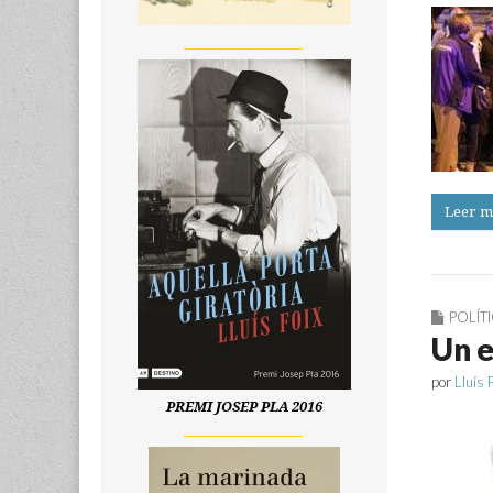
__________________
Leer m
POLÍT
Un e
por
Lluís 
PREMI JOSEP PLA 2016
__________________