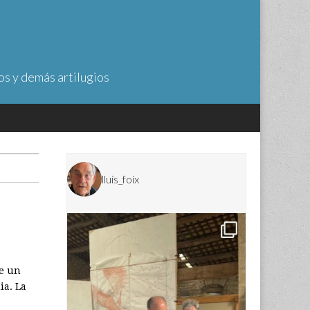
os y demás artilugios
lluis_foix
de un
ia. La