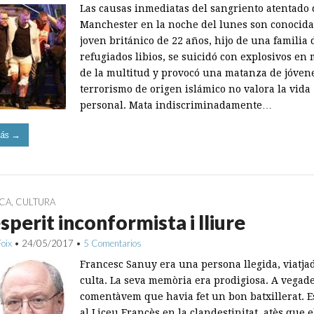
Las causas inmediatas del sangriento atentado 
Manchester en la noche del lunes son conocida
joven británico de 22 años, hijo de una familia 
refugiados libios, se suicidó con explosivos en
de la multitud y provocó una matanza de jóvene
terrorismo de origen islámico no valora la vida
personal. Mata indiscriminadamente…
ás →
ICA
,
CULTURA
sperit inconformista i lliure
Foix
•
24/05/2017
•
5 Comentarios
Francesc Sanuy era una persona llegida, viatjad
culta. La seva memòria era prodigiosa. A vegad
comentàvem que havia fet un bon batxillerat. E
al Liceu Francès en la clandestinitat, atès que 