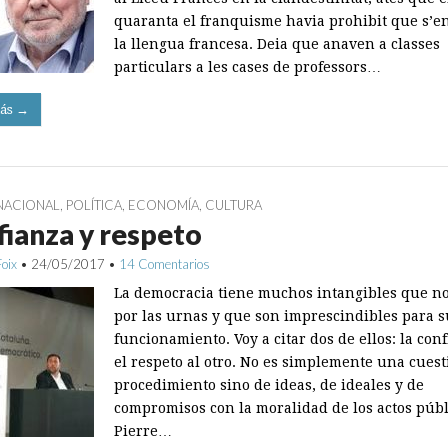
quaranta el franquisme havia prohibit que s’e
la llengua francesa. Deia que anaven a classes
particulars a les cases de professors…
ás →
NACIONAL
,
POLÍTICA
,
ECONOMÍA
,
CULTURA
ianza y respeto
Foix
•
24/05/2017
•
14 Comentarios
La democracia tiene muchos intangibles que n
por las ­urnas y que son imprescindibles para 
funcionamiento. Voy a citar dos de ellos: la con
el respeto al otro. No es simplemente una cuest
procedimiento sino de ideas, de ideales y de
compromisos con la moralidad de los actos públ
Pierre…