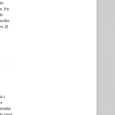
de
s. Un
de
 medio
s. El
a i
es
studià
els anys